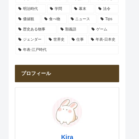
明治時代
学問
幕末
法令
価値観
食べ物
ニュース
Tips
歴史ある物事
類義語
ゲーム
ジェンダー
世界史
仕事
年表-日本史
年表-江戸時代
プロフィール
Kira