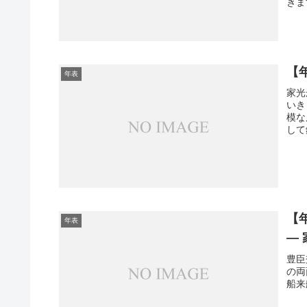
きま
【
年表
家光
いき
模な
して
【
年表
―
豊臣
の両
船来