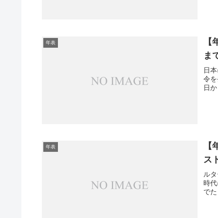
【
年表
ま
日本
令を
日か
【
年表
ス
ルタ
時代
でた