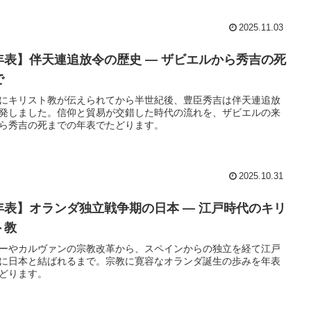
2025.11.03
年表】伴天連追放令の歴史 ― ザビエルから秀吉の死
で
にキリスト教が伝えられてから半世紀後、豊臣秀吉は伴天連追放
発しました。信仰と貿易が交錯した時代の流れを、ザビエルの来
ら秀吉の死までの年表でたどります。
2025.10.31
年表】オランダ独立戦争期の日本 ― 江戸時代のキリ
ト教
ーやカルヴァンの宗教改革から、スペインからの独立を経て江戸
に日本と結ばれるまで。宗教に寛容なオランダ誕生の歩みを年表
どります。