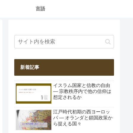
言語
新着記事
イスラム国家と信教の自由
― 宗教秩序内で他の信仰は
想定されるか
江戸時代初期の西ヨーロッ
パ ― オランダと鎖国政策か
ら捉える国々