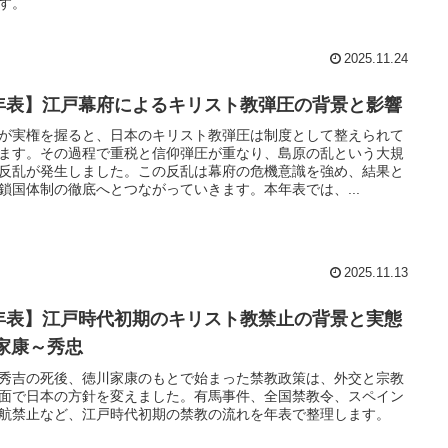
す。
2025.11.24
年表】江戸幕府によるキリスト教弾圧の背景と影響
が実権を握ると、日本のキリスト教弾圧は制度として整えられて
ます。その過程で重税と信仰弾圧が重なり、島原の乱という大規
反乱が発生しました。この反乱は幕府の危機意識を強め、結果と
鎖国体制の徹底へとつながっていきます。本年表では、...
2025.11.13
年表】江戸時代初期のキリスト教禁止の背景と実態
 家康～秀忠
秀吉の死後、徳川家康のもとで始まった禁教政策は、外交と宗教
面で日本の方針を変えました。有馬事件、全国禁教令、スペイン
航禁止など、江戸時代初期の禁教の流れを年表で整理します。