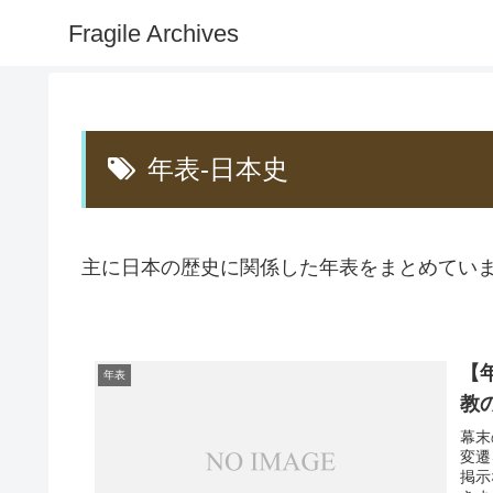
Fragile Archives
年表-日本史
主に日本の歴史に関係した年表をまとめてい
【
年表
教
幕末
変遷
掲示