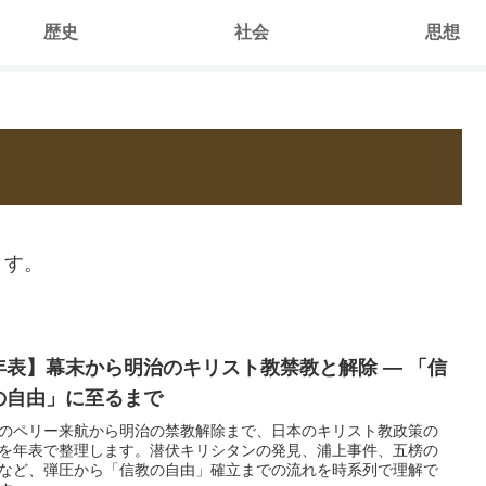
歴史
社会
思想
ます。
年表】幕末から明治のキリスト教禁教と解除 ― 「信
の自由」に至るまで
のペリー来航から明治の禁教解除まで、日本のキリスト教政策の
を年表で整理します。潜伏キリシタンの発見、浦上事件、五榜の
など、弾圧から「信教の自由」確立までの流れを時系列で理解で