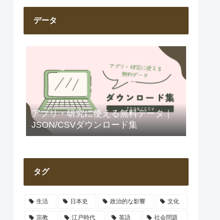
データ
アプリ・研究に使える無料データ｜
JSON/CSVダウンロード集
タグ
生活
日本史
政治的な影響
文化
宗教
江戸時代
英語
社会問題