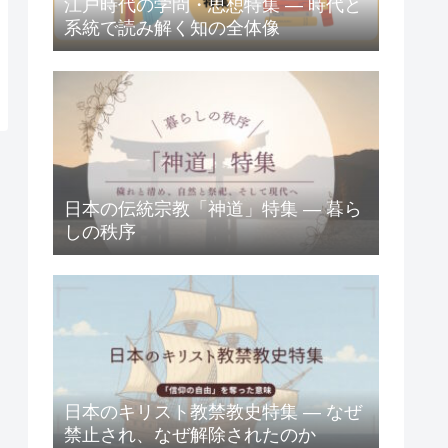
江戸時代の学問・思想特集 ― 時代と
系統で読み解く知の全体像
日本の伝統宗教「神道」特集 ― 暮ら
しの秩序
日本のキリスト教禁教史特集 ― なぜ
禁止され、なぜ解除されたのか