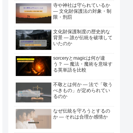
寺や神社は守られているか
― 文化財保護法の対象・制
限・刑罰
文化財保護制度の歴史的な
背景 ― 誰が伝統を破壊して
いたのか
sorceryとmagicは何が違
う？ ― 魔法・魔術を意味す
る英単語を比較
不敬とは何か ― 法で「敬う
べきもの」が定められてい
るのか
なぜ伝統を守ろうとするの
か ― それは合理か感情か