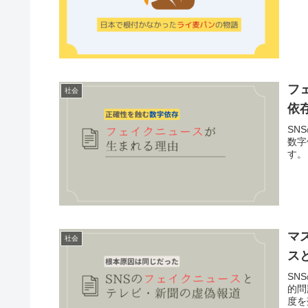
フ
社会
依
SN
数字
す。
マ
社会
ス
SN
的問
度を