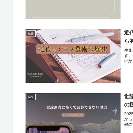
近
歴史
ら
生ま
す。
のか
世
私見
の
20
かっ
報の