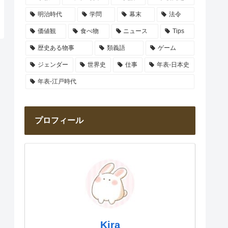
明治時代
学問
幕末
法令
価値観
食べ物
ニュース
Tips
歴史ある物事
類義語
ゲーム
ジェンダー
世界史
仕事
年表-日本史
年表-江戸時代
プロフィール
Kira