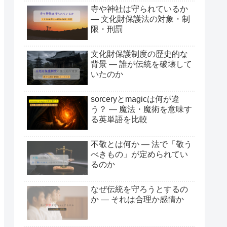
寺や神社は守られているか
― 文化財保護法の対象・制
限・刑罰
文化財保護制度の歴史的な
背景 ― 誰が伝統を破壊して
いたのか
sorceryとmagicは何が違
う？ ― 魔法・魔術を意味す
る英単語を比較
不敬とは何か ― 法で「敬う
べきもの」が定められてい
るのか
なぜ伝統を守ろうとするの
か ― それは合理か感情か