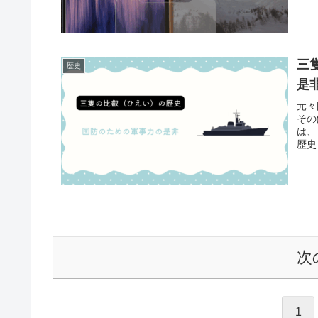
三
歴史
是
元々
その
は、
歴史
次
1