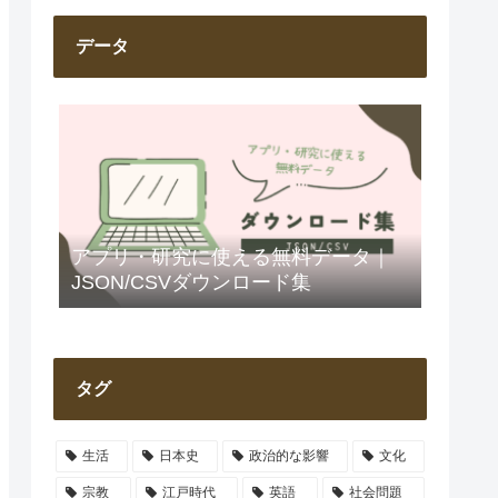
データ
アプリ・研究に使える無料データ｜
JSON/CSVダウンロード集
タグ
生活
日本史
政治的な影響
文化
宗教
江戸時代
英語
社会問題