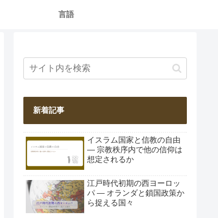
言語
新着記事
イスラム国家と信教の自由
― 宗教秩序内で他の信仰は
想定されるか
江戸時代初期の西ヨーロッ
パ ― オランダと鎖国政策か
ら捉える国々