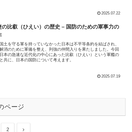
2025.07.22
隻の比叡（ひえい）の歴史 – 国防のための軍事力の
非
国土を守る軍を持っていなかった日本は不平等条約を結ばされ、
解消のために軍備を整え、列強の仲間入りを果たしました。今回
日本の急速な近代化の中心にあった比叡（ひえい）という軍艦の
と共に、日本の国防について考えます。
2025.07.19
のページ
次
2