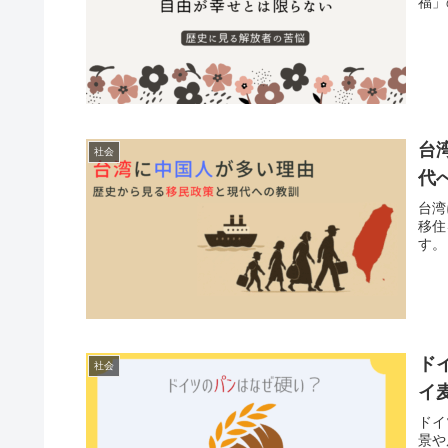
福」
台
社会
代
台湾
移住
す。
ド
社会
イ
ドイ
景や