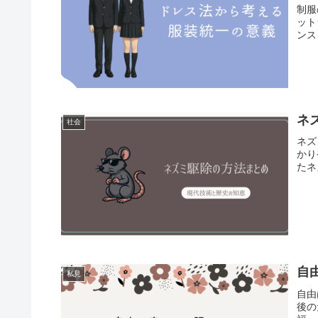
制服
ット
ンス
ネ
社会
ネズ
かり
たネ
自
私見
自由
後の