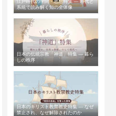
江戸時代の学問・思想特集 ― 時代と
系統で読み解く知の全体像
日本の伝統宗教「神道」特集 ― 暮ら
しの秩序
日本のキリスト教禁教史特集 ― なぜ
禁止され、なぜ解除されたのか