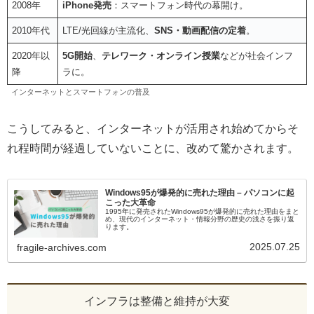
2008年
iPhone発売
：スマートフォン時代の幕開け。
2010年代
LTE/光回線が主流化、
SNS・動画配信の定着
。
2020年以
5G開始
、
テレワーク・オンライン授業
などが社会インフ
降
ラに。
インターネットとスマートフォンの普及
こうしてみると、インターネットが活用され始めてからそ
れ程時間が経過していないことに、改めて驚かされます。
Windows95が爆発的に売れた理由 – パソコンに起
こった大革命
1995年に発売されたWindows95が爆発的に売れた理由をまと
め、現代のインターネット・情報分野の歴史の浅さを振り返
ります。
2025.07.25
fragile-archives.com
インフラは整備と維持が大変