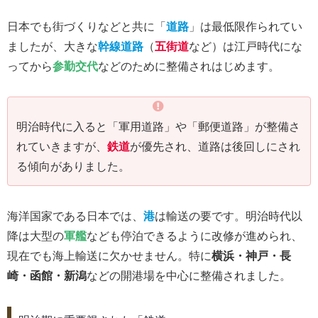
日本でも街づくりなどと共に「
道路
」は最低限作られてい
ましたが、大きな
幹線道路
（
五街道
など）は江戸時代にな
ってから
参勤交代
などのために整備されはじめます。
明治時代に入ると「軍用道路」や「郵便道路」が整備さ
れていきますが、
鉄道
が優先され、道路は後回しにされ
る傾向がありました。
海洋国家である日本では、
港
は輸送の要です。明治時代以
降は大型の
軍艦
なども停泊できるように改修が進められ、
現在でも海上輸送に欠かせません。特に
横浜・神戸・長
崎・函館・新潟
などの開港場を中心に整備されました。