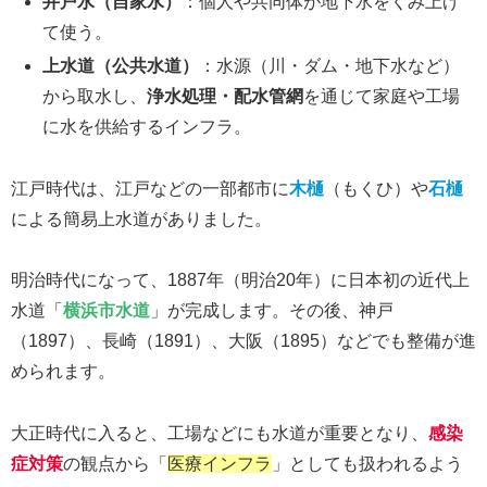
井戸水（自家水）
：個人や共同体が地下水をくみ上げ
て使う。
上水道（公共水道）
：水源（川・ダム・地下水など）
から取水し、
浄水処理・配水管網
を通じて家庭や工場
に水を供給するインフラ。
江戸時代は、江戸などの一部都市に
木樋
（もくひ）や
石樋
による簡易上水道がありました。
明治時代になって、1887年（明治20年）に日本初の近代上
水道「
横浜市水道
」が完成します。その後、神戸
（1897）、長崎（1891）、大阪（1895）などでも整備が進
められます。
大正時代に入ると、工場などにも水道が重要となり、
感染
症対策
の観点から「
医療インフラ
」としても扱われるよう