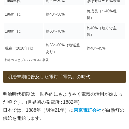
1950年代
約20〜30%
ほぼゼロ〜10%未満
急成長（〜40%程
1960年代
約40〜50%
度）
約40%（地方で主
1980年代
約60〜70%
流）
約55〜60%（地域差
現在（2020年代）
約40〜45%
あり）
都市ガスとプロパンガスの普及
明治末期に普及した電灯「電気」の時代
明治時代初期は、世界的にもようやく電気の活用が始まっ
た頃です。(世界初の発電所 : 1882年)
日本では、1888年（明治21年）に
東京電灯会社
が白熱灯の
供給を開始します。