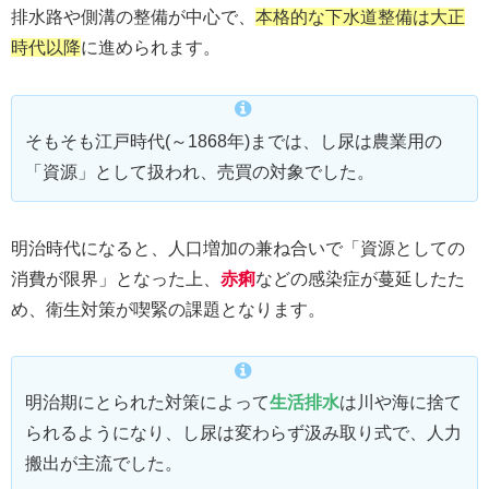
排水路や側溝の整備が中心で、
本格的な下水道整備は大正
時代以降
に進められます。
そもそも江戸時代(～1868年)までは、し尿は農業用の
「資源」として扱われ、売買の対象でした。
明治時代になると、人口増加の兼ね合いで「資源としての
消費が限界」となった上、
赤痢
などの感染症が蔓延したた
め、衛生対策が喫緊の課題となります。
明治期にとられた対策によって
生活排水
は川や海に捨て
られるようになり、し尿は変わらず汲み取り式で、人力
搬出が主流でした。