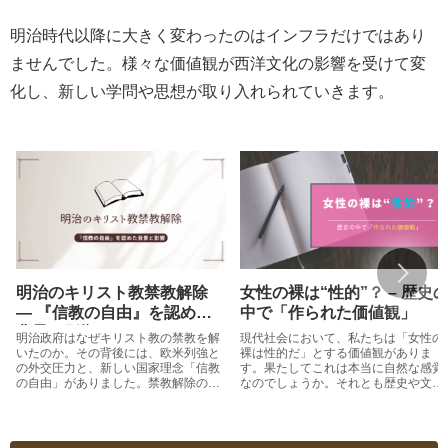
明治時代以降に大きく変わったのはインフラだけではあり
ませんでした。様々な価値観が西洋文化の影響を受けて変
化し、新しい学問や思想が取り入れられていきます。
明治のキリスト教禁教解除
女性の裸は“性的”？ – 歴史
― 『信教の自由』を認めた
中で「作られた価値観」
背景と影響
明治政府はなぜキリスト教の禁教を解
現代社会において、私たちは「女性の
いたのか。その背後には、欧米列強と
裸は性的だ」とする価値観がありま
の外交圧力と、新しい国家理念「信教
す。果たしてこれは本当に自然な感覚
の自由」がありました。禁教解除の背
なのでしょうか。それとも歴史や文化
景と社会への影響をたどります。
が作り上げてきたものなのでしょう
か。本記事では、現代の事例と歴史的
背景を手掛かりに、女性の体をめぐる
価値観を考えてみたいと思います。