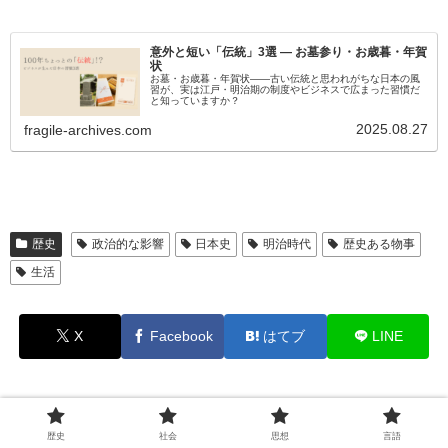
意外と短い「伝統」3選 ― お墓参り・お歳暮・年賀
状
お墓・お歳暮・年賀状――古い伝統と思われがちな日本の風
習が、実は江戸・明治期の制度やビジネスで広まった習慣だ
と知っていますか？
2025.08.27
fragile-archives.com
歴史
政治的な影響
日本史
明治時代
歴史ある物事
生活
X
Facebook
はてブ
LINE
関連記事
歴史
社会
思想
言語