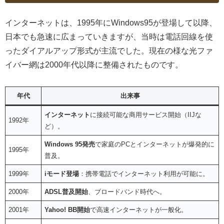
インターネットは、1995年にWindows95が登場して以降、
日本でも急速に広まっていきますが、当時は電話回線を使
ったダイアルアップ形式が主流でした。現在の様な光ファ
イバー網は2000年代以降に整備されたものです。
年代
出来事
インターネット
に接続可能な商用サービス開始（IIJな
1992年
ど）。
Windows 95発売
で家庭のPCとインターネットが爆発的に
1995年
普及。
1999年
iモード登場
：携帯電話でインターネット利用が可能に。
2000年
ADSL普及開始
、ブロードバンド時代へ。
2001年
Yahoo! BB開始
で高速インターネットが一般化。