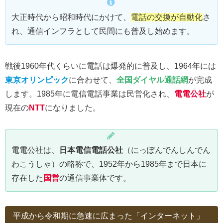
大正時代から昭和時代にかけて、
電話の交換が自動化
さ
れ、通信インフラとして民間にも普及し始めます。
戦後1960年代くらいに電話は爆発的に普及し、1964年には
東京オリンピック
に合わせて、
全国ダイヤル通話網
が完成
します。1985年に電信電話事業は民営化され、
電電公社
が
現在の
NTT
になりました。
電電公社は、
日本電信電話公社
（にっぽんでんしんでん
わこうしゃ）の略称で、1952年から1985年まで日本に
存在した
国営
の通信事業体です。
平成から令和期に急速に広まった「インターネット」