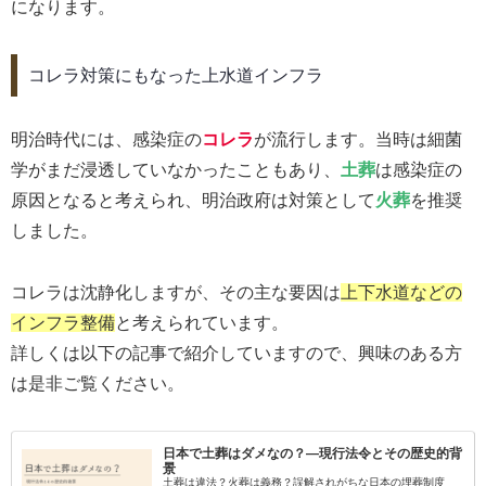
になります。
コレラ対策にもなった上水道インフラ
明治時代には、感染症の
コレラ
が流行します。当時は細菌
学がまだ浸透していなかったこともあり、
土葬
は感染症の
原因となると考えられ、明治政府は対策として
火葬
を推奨
しました。
コレラは沈静化しますが、その主な要因は
上下水道などの
インフラ整備
と考えられています。
詳しくは以下の記事で紹介していますので、興味のある方
は是非ご覧ください。
日本で土葬はダメなの？―現行法令とその歴史的背
景
土葬は違法？火葬は義務？誤解されがちな日本の埋葬制度