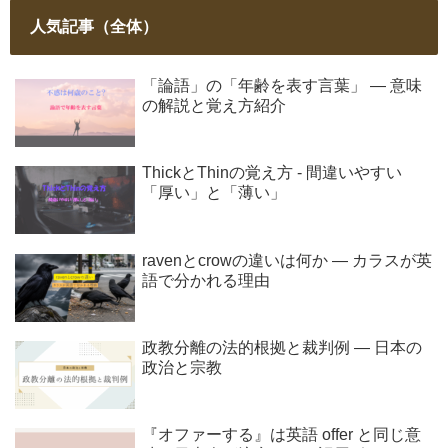
人気記事（全体）
「論語」の「年齢を表す言葉」 ― 意味
の解説と覚え方紹介
ThickとThinの覚え方 - 間違いやすい
「厚い」と「薄い」
ravenとcrowの違いは何か ― カラスが英
語で分かれる理由
政教分離の法的根拠と裁判例 ― 日本の
政治と宗教
『オファーする』は英語 offer と同じ意