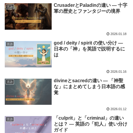
CrusaderとPaladinの違い ― 十字
言語
軍の歴史とファンタジーの境界
2026.01.18
god / deity / spirit の使い分け ―
言語
日本の「神」を英語で説明するに
は
2026.01.16
divineとsacredの違い ― 「神聖
言語
な」にまとめてしまう日本語の感
覚
2026.01.12
「culprit」と「criminal」の違い
言語
とは？ ― 英語の「犯人」使い分け
ガイド