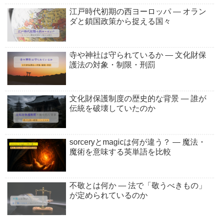
江戸時代初期の西ヨーロッパ ― オラン
ダと鎖国政策から捉える国々
寺や神社は守られているか ― 文化財保
護法の対象・制限・刑罰
文化財保護制度の歴史的な背景 ― 誰が
伝統を破壊していたのか
sorceryとmagicは何が違う？ ― 魔法・
魔術を意味する英単語を比較
不敬とは何か ― 法で「敬うべきもの」
が定められているのか