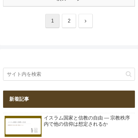
次
1
2
へ
新着記事
イスラム国家と信教の自由 ― 宗教秩序
内で他の信仰は想定されるか