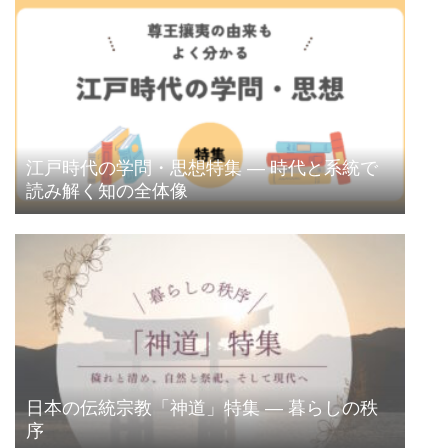
江戸時代の学問・思想特集 ― 時代と系統で
読み解く知の全体像
日本の伝統宗教「神道」特集 ― 暮らしの秩
序