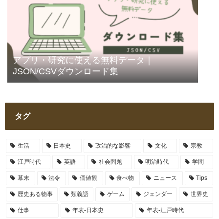
アプリ・研究に使える無料データ｜
JSON/CSVダウンロード集
タグ
生活
日本史
政治的な影響
文化
宗教
江戸時代
英語
社会問題
明治時代
学問
幕末
法令
価値観
食べ物
ニュース
Tips
歴史ある物事
類義語
ゲーム
ジェンダー
世界史
仕事
年表-日本史
年表-江戸時代