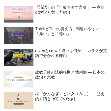
「論語」の「年齢を表す言葉」 ― 意味
の解説と覚え方紹介
ThickとThinの覚え方 - 間違いやすい
「厚い」と「薄い」
ravenとcrowの違いは何か ― カラスが英
語で分かれる理由
政教分離の法的根拠と裁判例 ― 日本の
政治と宗教
巫（かんなぎ）と巫女（みこ） ― 歴史
的系譜と神道での役割