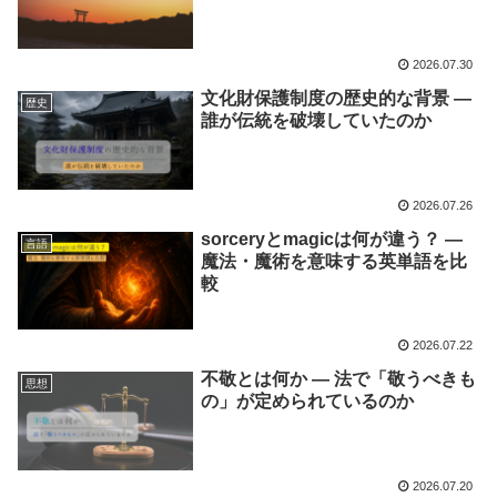
2026.07.30
文化財保護制度の歴史的な背景 ―
歴史
誰が伝統を破壊していたのか
2026.07.26
sorceryとmagicは何が違う？ ―
言語
魔法・魔術を意味する英単語を比
較
2026.07.22
不敬とは何か ― 法で「敬うべきも
思想
の」が定められているのか
2026.07.20