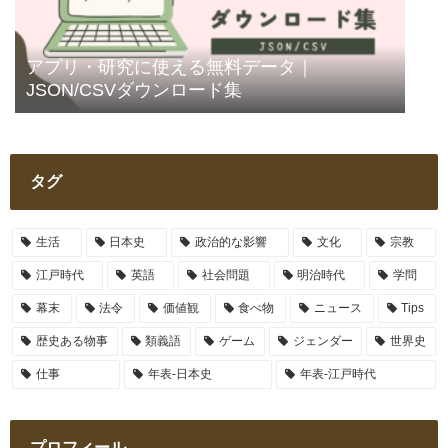
アプリ・研究に使える無料データ｜
JSON/CSVダウンロード集
タグ
生活
日本史
政治的な影響
文化
宗教
江戸時代
英語
社会問題
明治時代
学問
幕末
法令
価値観
食べ物
ニュース
Tips
歴史ある物事
類義語
ゲーム
ジェンダー
世界史
仕事
年表-日本史
年表-江戸時代
プロフィール