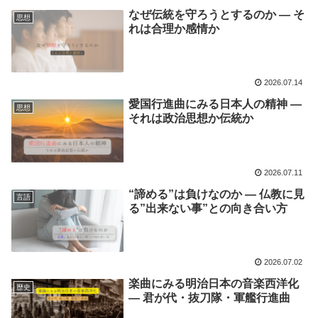
なぜ伝統を守ろうとするのか ― そ
思想
れは合理か感情か
2026.07.14
愛国行進曲にみる日本人の精神 ―
思想
それは政治思想か伝統か
2026.07.11
“諦める”は負けなのか ― 仏教に見
言語
る”出来ない事”との向き合い方
2026.07.02
楽曲にみる明治日本の音楽西洋化
歴史
― 君が代・抜刀隊・軍艦行進曲