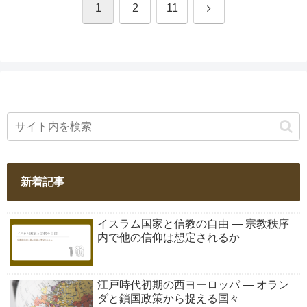
次
1
2
11
へ
新着記事
イスラム国家と信教の自由 ― 宗教秩序
内で他の信仰は想定されるか
江戸時代初期の西ヨーロッパ ― オラン
ダと鎖国政策から捉える国々