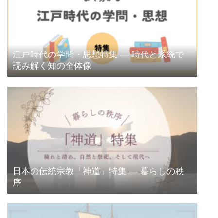
江戸時代の学問・思想特集 ― 時代と系統で
読み解く知の全体像
日本の伝統宗教「神道」特集 ― 暮らしの秩
序