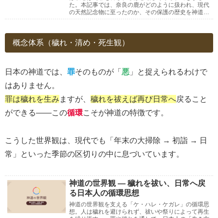
た。本記事では、奈良の鹿がどのように扱われ、現代
の天然記念物に至ったのか、その保護の歴史を神道の
視点から解説します。
概念体系（穢れ・清め・死生観）
日本の神道では、
罪
そのものが「
悪
」と捉えられるわけで
はありません。
罪は穢れを生み
ますが、
穢れを祓えば再び日常へ
戻ること
ができる――この
循環
こそが神道の特徴です。
こうした世界観は、現代でも「年末の大掃除 → 初詣 → 日
常」といった季節の区切りの中に息づいています。
神道の世界観 ― 穢れを祓い、日常へ戻
る日本人の循環思想
神道の世界観を支える「ケ・ハレ・ケガレ」の循環思
想。人は穢れを避けられず、祓いや祭りによって再生