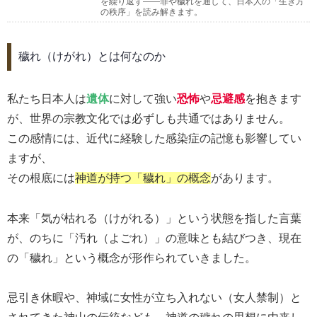
を繰り返す――罪や穢れを通して、日本人の「生き方
の秩序」を読み解きます。
穢れ（けがれ）とは何なのか
私たち日本人は
遺体
に対して強い
恐怖
や
忌避感
を抱きます
が、世界の宗教文化では必ずしも共通ではありません。
この感情には、近代に経験した感染症の記憶も影響してい
ますが、
その根底には
神道が持つ「穢れ」の概念
があります。
本来「気が枯れる（けがれる）」という状態を指した言葉
が、のちに「汚れ（よごれ）」の意味とも結びつき、現在
の「穢れ」という概念が形作られていきました。
忌引き休暇や、神域に女性が立ち入れない（女人禁制）と