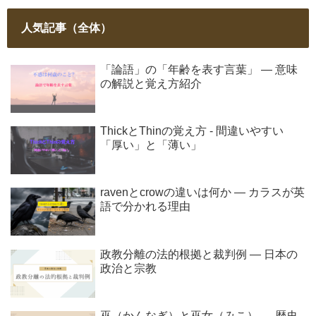
人気記事（全体）
「論語」の「年齢を表す言葉」 ― 意味
の解説と覚え方紹介
ThickとThinの覚え方 - 間違いやすい
「厚い」と「薄い」
ravenとcrowの違いは何か ― カラスが英
語で分かれる理由
政教分離の法的根拠と裁判例 ― 日本の
政治と宗教
巫（かんなぎ）と巫女（みこ） ― 歴史