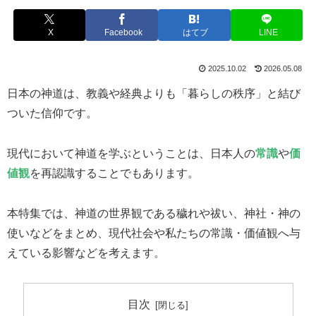
X
Facebook
はてブ
LINE
2025.10.02
2026.05.08
日本の神道は、教義や経典よりも「暮らしの秩序」と結び
ついた信仰です。
現代において神道を学ぶということは、日本人の
常識
や
価
値観
を再認識することでもあります。
本特集では、神道の世界観である穢れや祓い、神社・神の
使いなどをまとめ、現代社会や私たちの常識・価値観へ与
えている影響などを考えます。
目次