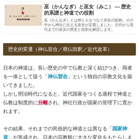
巫（かんなぎ）と巫女（みこ） ― 歴史
的系譜と神道での役割
巫（かんなぎ）とは神と人をつなぐ存在の総称。その
中から神社に仕える巫女が定着しました。古代から現
代までの巫女の歴史と役割を解説します。
歴史的変遷（神仏習合／廃仏毀釈／近代改革）
日本の神道は、長い歴史の中で仏教と深く結びつき、両者
を一体として扱う「
神仏習合
」という独自の宗教文化を築
いてきました。
しかし明治時代になると、近代国家をつくる過程で神道と
仏教は制度的に
分離
され、神社行政が国家の管理下に置か
れます。
その結果、それまでの民俗的な神道とは異なる「
国家神
道
」が形成され、日本の宗教観に大きな変化をもたらしま