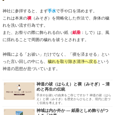
神社に参拝すると、まず
手水
で手や口を清めます。
これは本来の
禊
（みそぎ）を簡略化した作法で、身体の穢
れを洗い流す行為です。
また、お祭りの際に飾られる白い紙（
紙垂
：しで）は、風
に揺れることで周囲の穢れを祓うとされます。
神職による「お祓い」だけでなく、「禊を済ませる」とい
った言い回しの中にも、
穢れを取り除き清浄へ戻る
という
神道の思想が息づいています。
神道の祓（はらえ）と禊（みそぎ）– 清
めと再生の伝統
手水やお祓いの由来をご存じですか？ 神道の祓（はら
え）と禊（みそぎ）を歴史からひもとき、現代に息づ
く伝統を考えます。
神域は内か外か ― 紙垂としめ飾りがつ