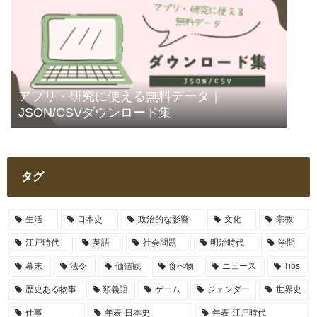
アプリ・研究に使える無料データ｜
JSON/CSVダウンロード集
タグ
生活
日本史
政治的な影響
文化
宗教
江戸時代
英語
社会問題
明治時代
学問
幕末
法令
価値観
食べ物
ニュース
Tips
歴史ある物事
類義語
ゲーム
ジェンダー
世界史
仕事
年表-日本史
年表-江戸時代