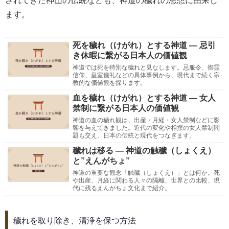
されてきた神山の伝統なども、神道の穢れの思想に由来し
ます。
死を穢れ（けがれ）とする神道 ― 忌引
き休暇に繋がる日本人の価値観
神道では死を特別な穢れと見なします。忌服令、御霊
信仰、皇室儀礼などの具体事例から、現代まで続く宗
教的な価値観を探ります。
血を穢れ（けがれ）とする神道 ― 女人
禁制に繋がる日本人の価値観
神道の血の穢れ観は、出産・月経・女人禁制などに影
響を与えてきました。近代の変化や相撲の女人禁制問
題も交え、日本の伝統と現代をつなぎます。
穢れは移る ― 神道の触穢（しょくえ）
と”えんがちょ”
神道の重要な観念「触穢（しょくえ）」とは何か。死
や出産、月経に関わる人々の隔離、世界との比較、現
代に残るえんがちょ文化まで紹介。
穢れを取り除き、清浄を保つ方法