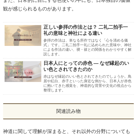
また、日常的に目にする色使いの中にも、日本独自の価値
観が感じられるものがあります。
正しい参拝の作法とは？ 二礼二拍手一
礼の意味と神社による違い
参拝の作法は、単なる所作ではなく「心を清める儀
式」です。二礼二拍手一礼に込められた意味や、神社
による作法の違い、禊・祓との関係をわかりやすく解
説します。
日本人にとっての赤色 ― なぜ縁起のい
い色とされてきたのか
赤はなぜ縁起のいい色とされてきたのでしょうか。鳥
居や紅白、赤子といった身近な例から、日本人が赤色
に抱いてきた感覚を、神道的な背景や文化の視点から
整理します。
関連読み物
神道に関して理解が深まると、それ以外の分野についても