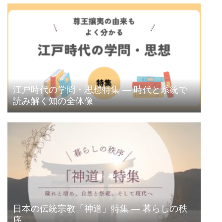
江戸時代の学問・思想特集 ― 時代と系統で
読み解く知の全体像
日本の伝統宗教「神道」特集 ― 暮らしの秩
序