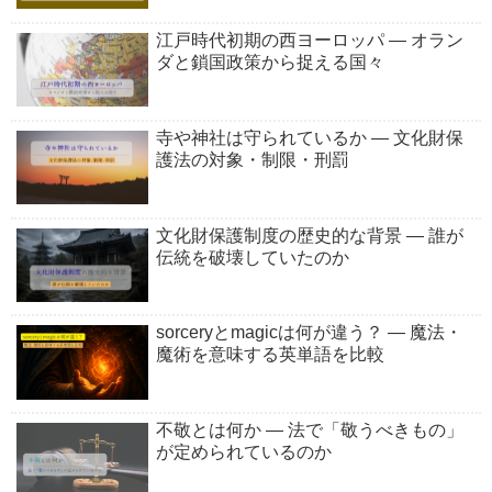
江戸時代初期の西ヨーロッパ ― オラン
ダと鎖国政策から捉える国々
寺や神社は守られているか ― 文化財保
護法の対象・制限・刑罰
文化財保護制度の歴史的な背景 ― 誰が
伝統を破壊していたのか
sorceryとmagicは何が違う？ ― 魔法・
魔術を意味する英単語を比較
不敬とは何か ― 法で「敬うべきもの」
が定められているのか