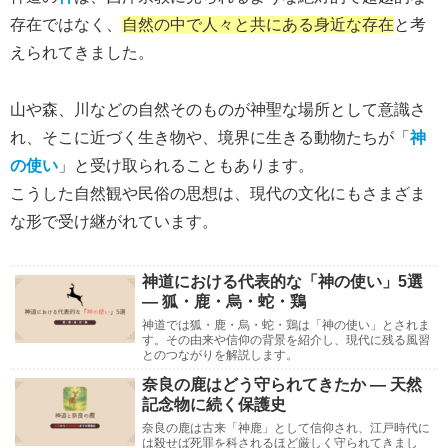
存在ではなく、
自然の中で人々と共にある身近な存在
と考
えられてきました。
山や森、川などの自然そのものが神聖な場所として意識さ
れ、そこに近づく生き物や、境界に生きる動物たちが「
神
の使い
」と受け取られることもあります。
こうした自然観や民俗の思想は、現代の文化にもさまざま
な形で受け継がれています。
神道における代表的な「神の使い」5選
― 狐・鹿・烏・蛇・鶏
神道では狐・鹿・烏・蛇・鶏は「神の使い」とされま
す。その由来や信仰の背景を紹介し、現代に残る風習
とのつながりを解説します。
奈良の鹿はどう守られてきたか ― 天然
記念物に続く保護史
奈良の鹿は古来「神鹿」として信仰され、江戸時代に
は殺せば死罪を科されるほど厳しく守られてきまし