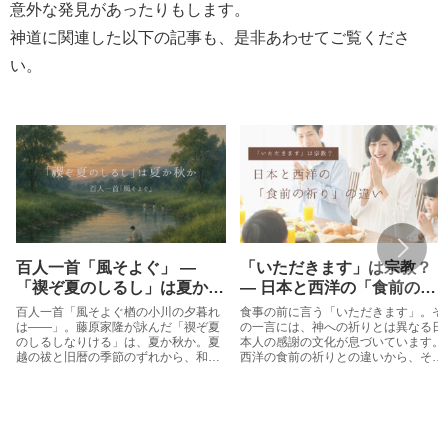
意外な発見があったりもします。
神道に関連した以下の記事も、是非あわせてご覧くださ
い。
百人一首「風そよぐ」 ―
「いただきます」は宗教？
「禊ぞ夏のしるし」は夏か秋
― 日本と西洋の「食前の祈
か
り」の違い
百人一首「風そよぐ楢の小川の夕暮れ
食事の前に言う「いただきます」。そ
は――」。藤原家隆が詠んだ「禊ぞ夏
の一言には、神への祈りとは異なる日
のしるしなりける」は、夏か秋か。夏
本人の感謝の文化が息づいています。
越の祓と旧暦の季節のずれから、和歌
西洋の食前の祈りとの違いから、その
に込められた祓と季節の感性を読み解
由来と意味を考えます。
きます。