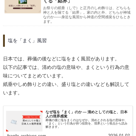
くる「結界」
お祭りの紙垂（しで）と正月のしめ飾りは、どちらも
神と人を隔てる「結界」。家の内と外、どちらが神域
なのか――身近な風習から神道の空間感覚をひもとき
ます。
塩を「まく」風習
日本では、葬儀の後などに塩をまく風習があります。
以下の記事では、清めの塩の意味や、まくという行為の意
味についてまとめています。
紙垂やしめ飾りとの違い、盛り塩との違いなども解説して
います。
なぜ塩を「まく」のか ― 清めとしての塩と、日本
人の境界感覚
葬儀の後に塩をまくのはなぜか。清めとされる塩の意味や、
「まく」という行為が持つ役割を、境界という視点から読み
解きます。
2026.01.02
fragile-archives.com