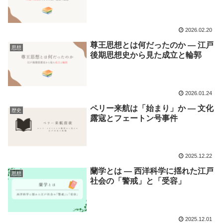
2026.02.20
尊王思想とは何だったのか ― 江戸
思想
後期思想史から見た成立と輪郭
2026.01.24
ペリー来航は「始まり」か ― 文化
歴史
露寇とフェートン号事件
2025.12.22
蘭学とは ― 西洋科学に揺れた江戸
思想
社会の「警戒」と「受容」
2025.12.01