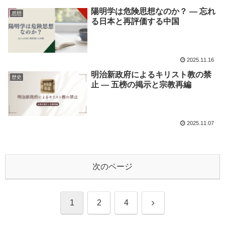
陽明学は危険思想なのか？ ― 忘れ
思想
る日本と再評価する中国
2025.11.16
明治新政府によるキリスト教の禁
歴史
止 ― 五榜の掲示と宗教再編
2025.11.07
次のページ
次
1
2
4
へ