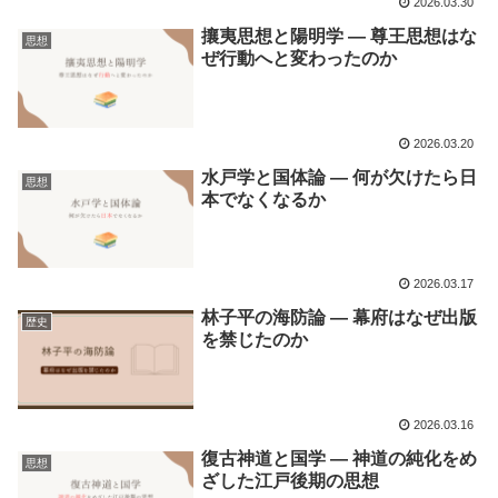
2026.03.30
攘夷思想と陽明学 ― 尊王思想はな
思想
ぜ行動へと変わったのか
2026.03.20
水戸学と国体論 ― 何が欠けたら日
思想
本でなくなるか
2026.03.17
林子平の海防論 ― 幕府はなぜ出版
歴史
を禁じたのか
2026.03.16
復古神道と国学 ― 神道の純化をめ
思想
ざした江戸後期の思想