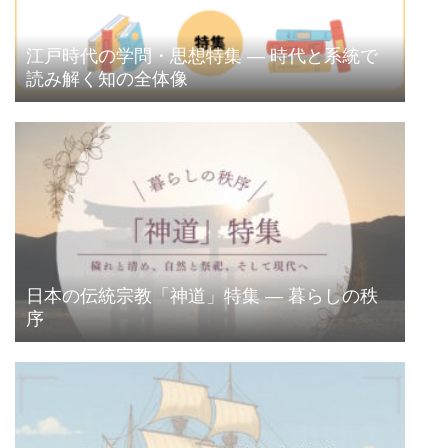
江戸時代の学問・思想特集 ― 時代と系統で
読み解く知の全体像
日本の伝統宗教「神道」特集 ― 暮らしの秩
序