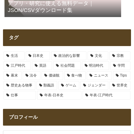
アプリ・研究に使える無料データ｜
JSON/CSVダウンロード集
タグ
生活
日本史
政治的な影響
文化
宗教
江戸時代
英語
社会問題
明治時代
学問
幕末
法令
価値観
食べ物
ニュース
Tips
歴史ある物事
類義語
ゲーム
ジェンダー
世界史
仕事
年表-日本史
年表-江戸時代
プロフィール