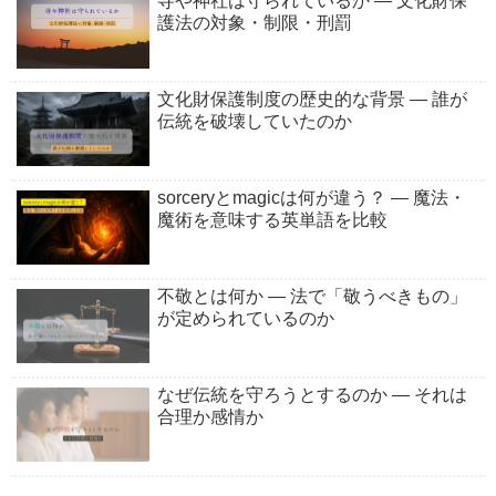
寺や神社は守られているか ― 文化財保
護法の対象・制限・刑罰
文化財保護制度の歴史的な背景 ― 誰が
伝統を破壊していたのか
sorceryとmagicは何が違う？ ― 魔法・
魔術を意味する英単語を比較
不敬とは何か ― 法で「敬うべきもの」
が定められているのか
なぜ伝統を守ろうとするのか ― それは
合理か感情か