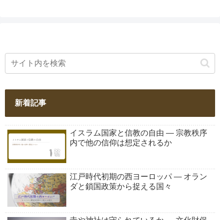
新着記事
イスラム国家と信教の自由 ― 宗教秩序
内で他の信仰は想定されるか
江戸時代初期の西ヨーロッパ ― オラン
ダと鎖国政策から捉える国々