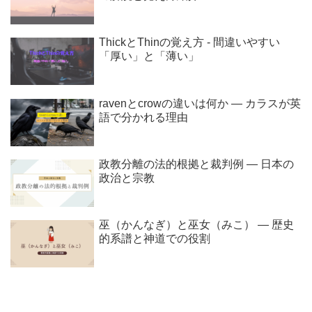
ThickとThinの覚え方 - 間違いやすい
「厚い」と「薄い」
ravenとcrowの違いは何か ― カラスが英
語で分かれる理由
政教分離の法的根拠と裁判例 ― 日本の
政治と宗教
巫（かんなぎ）と巫女（みこ） ― 歴史
的系譜と神道での役割