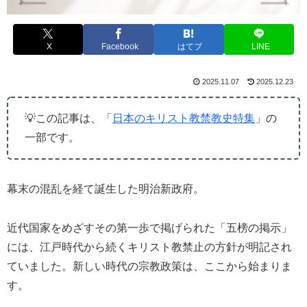
X
Facebook
はてブ
LINE
2025.11.07
2025.12.23
💡この記事は、「
日本のキリスト教禁教史特集
」の
一部です。
幕末の混乱を経て誕生した明治新政府。
近代国家をめざすその第一歩で掲げられた「五榜の掲示」
には、江戸時代から続くキリスト教禁止の方針が明記され
ていました。新しい時代の宗教政策は、ここから始まりま
す。