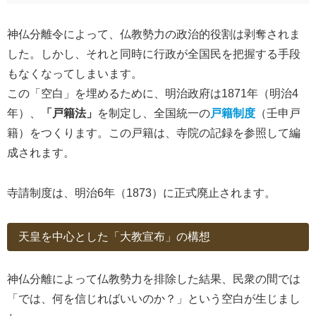
神仏分離令によって、仏教勢力の政治的役割は剥奪されま
した。しかし、それと同時に行政が全国民を把握する手段
もなくなってしまいます。
この「空白」を埋めるために、明治政府は1871年（明治4
年）、
「戸籍法」
を制定し、全国統一の
戸籍制度
（壬申戸
籍）をつくります。この戸籍は、寺院の記録を参照して編
成されます。
寺請制度は、明治6年（1873）に正式廃止されます。
天皇を中心とした「大教宣布」の構想
神仏分離によって仏教勢力を排除した結果、民衆の間では
「では、何を信じればいいのか？」という空白が生じまし