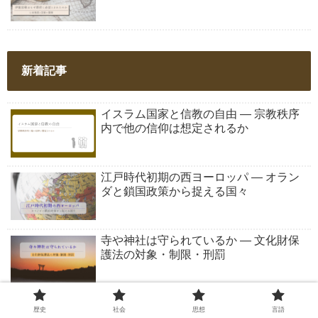
新着記事
イスラム国家と信教の自由 ― 宗教秩序
内で他の信仰は想定されるか
江戸時代初期の西ヨーロッパ ― オラン
ダと鎖国政策から捉える国々
寺や神社は守られているか ― 文化財保
護法の対象・制限・刑罰
文化財保護制度の歴史的な背景 ― 誰が
歴史
社会
思想
言語
伝統を破壊していたのか