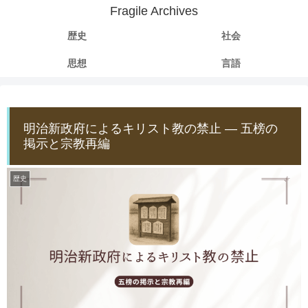
Fragile Archives
歴史
社会
思想
言語
明治新政府によるキリスト教の禁止 ― 五榜の
掲示と宗教再編
歴史