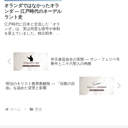
オランダではなかったオラ
ンダ ― 江戸時代のネーデル
ラント史
江戸時代に日本と交流した「オラ
ンダ」は、実は何度も国号や体制
を変えていました。独立戦争、オ
ランダ黄金時代、ナポレオン戦
争、ベルギー独立まで、ネーデル
ラントの歴史をたどります。
伴天連追放令の実態 ― サン・フェリペ号
事件と二十六聖人の殉教
明治のキリスト教禁教解除 ― 『信教の自
由』を認めた背景と影響
ホーム
歴史