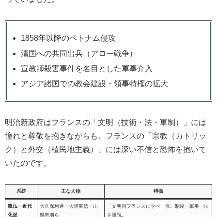
1858年以降のベトナム侵攻
清国への共同出兵（アロー戦争）
宣教師殺害事件を名目とした軍事介入
アジア諸国での教会建設・領事特権の拡大
明治新政府はフランスの「文明（技術・法・軍制）」には
憧れと尊敬を抱きながらも、フランスの「宗教（カトリッ
ク）と外交（植民地主義）」には深い不信と恐怖を抱いて
いたのです。
系統
主な人物
特徴
親仏・近代
大久保利通・大隈重信・山
「文明国フランスに学べ」派。制度・軍事・法
化派
県有朋ら
を重視。