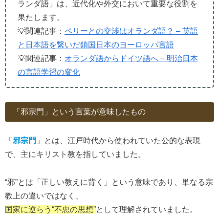
ランダ語」は、近代化や外交において重要な役割を
果たします。
💡関連記事：
ペリーとの交渉はオランダ語？ – 英語
と日本語を繋いだ鎖国日本のヨーロッパ言語
💡関連記事：
オランダ語からドイツ語へ – 明治日本
の言語学習の変化
「邪宗門」という言葉が意味したもの
「
邪宗門
」とは、江戸時代から使われていた公的な表現
で、主にキリスト教を指していました。
“邪”とは「正しい教えに背く」という意味であり、単なる宗
教上の違いではなく、
国家に逆らう“不忠の思想”
として理解されていました。