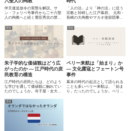
六聖人の殉教
時代
伴天連追放令の実態を解説。サ
「人の法」より「神の法」に従う
ン・フェリペ号事件から二十六聖
宗教と対峙した江戸幕府。 元和・
人の殉教へと続く豊臣秀吉の禁教
長崎の大殉教やマカオ使節団事件
政策を、史実と背景から詳しく紹
を通して、宗教と国家の秩序を考
介します。
えます。
歴史
歴史
朱子学的な価値観はどう広
ペリー来航は「始まり」か
がったのか ― 江戸時代の庶
― 文化露寇とフェートン号
民教育の構造
事件
江戸時代の庶民たちは、どのよう
幕末の時代の起点として語られる
な学びを通して価値観に触れてい
ことも多いペリー来航は、「始ま
たのでしょうか。寺子屋・女大
り」だったのでしょうか。ペリー
学・往来物などの庶民教育から、
来航前の外交的接触と衝突の歴史
朱子学と接続する社会常識が広が
を通して、江戸後期日本が迎えつ
歴史
っていく構造を整理します。
つあった転機を整理します。