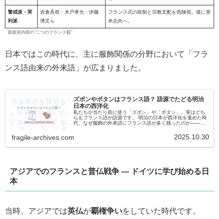
警戒派・実
岩倉具視・木戸孝允・伊藤
フランス式の統制と宗教支配を危険視。後に英
利派
博文ら
米志向へ。
新政府内部の“二つのフランス観”
日本ではこの時代に、主に服飾関係の分野において「フラ
ンス語由来の外来語」が広まりました。
ズボンやボタンはフランス語？ 語源でたどる明治
日本の西洋化
私たちが当たり前に使う「ズボン」や「ボタン」。実はどち
らもフランス語が語源です。 明治の日本が西洋化を進めた時
代、なぜ服飾の外来語にフランス語が多く残ったのか――そ
の歴史をたどります。
2025.10.30
fragile-archives.com
アジアでのフランスと普仏戦争 ― ドイツに学び始める日
本
当時、アジアでは
英仏
が
覇権争い
をしていた時代です。