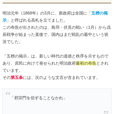
明治元年（1868年）の3月に、新政府は全国に「
五榜の掲
示
」と呼ばれる高札を立てました。
この布告が出されたのは、鳥羽・伏見の戦い（1月）から戊
辰戦争が始まった直後で、国内はまだ戦乱の最中という状
況でした。
「五榜の掲示」は、新しい時代の道徳と秩序を示すもので
あり、庶民に向けて発せられた明治政府
最初の布告
とされ
ています。
その
第五条
には、次のような文言が含まれています。
「邪宗門を信ずることなかれ」