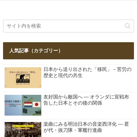
人気記事（カテゴリー）
日本から送り出された「移民」－苦労の
歴史と現代の共生
友好国から敵国へ ― オランダに宣戦布
告した日本とその後の関係
楽曲にみる明治日本の音楽西洋化 ― 君
が代・抜刀隊・軍艦行進曲