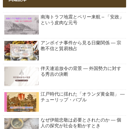
南海トラフ地震とペリー来航 – 「安政」
という皮肉な元号
アンボイナ事件から見る日蘭関係 ― 宗
教不信と貿易独占
伴天連追放令の背景 ― 外国勢力に対す
る秀吉の決断
江戸時代に揺れた「オランダ黄金期」 ―
チューリップ・バブル
なぜ伊能忠敬は必要とされたのか ― 個
人の探究が社会を動かすとき