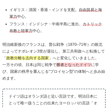
イギリス：清国・香港・インドを支配。
自由貿易と海
軍力
中心。
フランス：インドシナ・中南半島に進出。
カトリック
布教と陸軍力
中心。
明治維新後のフランスは、普仏戦争（1870–71年）の敗北
によってナポレオン3世が退位し、第三共和政へと転換して
「
政教分離を志向する国家
」へと変化していきました。
一方その頃、日本は同じ戦争で
勝者となったドイツ
に学
び、国家の秩序を重んじる“プロイセン型”の体制へと歩み始
めます。
ドイツ語はオランダ語と近い言語です。明治日本に
とって唯一扱うことの出来たヨーロッパの言語「オ