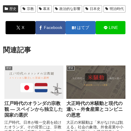
歴史
宗教
幕末
政治的な影響
日本史
明治時代
X
Facebook
はてブ
LINE
関連記事
歴史
歴史
江戸時代のオランダの宗教
大正時代の米騒動と現代の
観 ― スペインから独立した
違い – 外食産業とコンビニ
国家の選択
の恩恵
江戸時代、日本が唯一交易を続け
大正の米騒動は「米がなければ飢
たオランダ。その背景には、宗教
える」社会の象徴。外食産業や小