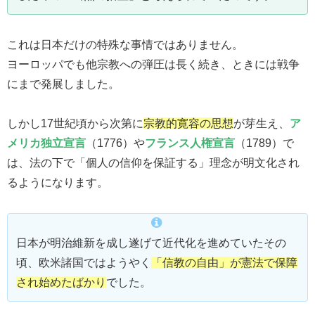
これは日本だけの特殊な事情ではありません。
ヨーロッパでも他宗教への弾圧は長く続き、ときには戦争
にまで発展しました。
しかし17世紀頃から次第に
宗教的寛容の思想
が芽生え、
ア
メリカ独立宣言
（1776）や
フランス人権宣言
（1789）で
は、法の下で「個人の信仰を保証する」理念が明文化され
るようになります。
日本が明治維新を成し遂げて近代化を進めていたその
頃、欧米諸国ではようやく
「信教の自由」が憲法で保障
され始めたばかり
でした。