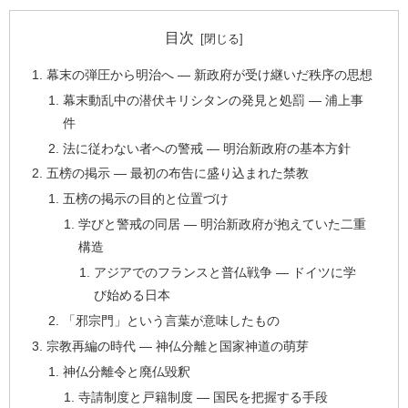
目次
幕末の弾圧から明治へ ― 新政府が受け継いだ秩序の思想
幕末動乱中の潜伏キリシタンの発見と処罰 ― 浦上事
件
法に従わない者への警戒 ― 明治新政府の基本方針
五榜の掲示 ― 最初の布告に盛り込まれた禁教
五榜の掲示の目的と位置づけ
学びと警戒の同居 ― 明治新政府が抱えていた二重
構造
アジアでのフランスと普仏戦争 ― ドイツに学
び始める日本
「邪宗門」という言葉が意味したもの
宗教再編の時代 ― 神仏分離と国家神道の萌芽
神仏分離令と廃仏毀釈
寺請制度と戸籍制度 ― 国民を把握する手段