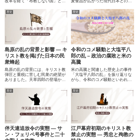
改革を経て「布教しない国」とな
麦食品が広がった現代日本との比
った新生国家の姿がありました。
較から、食料の安定供給と自給の
スペインからの独立と宗教の自
重要性を問いかけます。
歴史
歴史
由、そして現実主義の外交をたど
ります。
島原の乱の背景と影響 ― キ
令和のコメ騒動と大塩平八
リスト教を掲げた日本の民
郎の乱 – 政治の腐敗と米の
衆蜂起
高騰
島原の乱の背景には、キリスト教
米の高騰と関連した歴史上の事件
弾圧と重税に苦しむ民衆の絶望が
「大塩平八郎の乱」を振り返りな
ありました。天草四郎の登場から
がら、令和のコメ騒動といわれる
原城の戦い、そして幕府の統治強
現状を比較してみます。学校の授
化までを解説します。
業で習った大塩平八郎の乱がどう
歴史
歴史
いった事件で、なぜ起きたのかを
確認すると、現代との共通点を見
出したり、私たちがとるべき行動
の参考になることもあるのではな
いでしょうか。
伴天連追放令の実態 ― サ
江戸幕府初期のキリスト教
ン・フェリペ号事件と二十
禁止の実態 ― 秀忠と殉教の