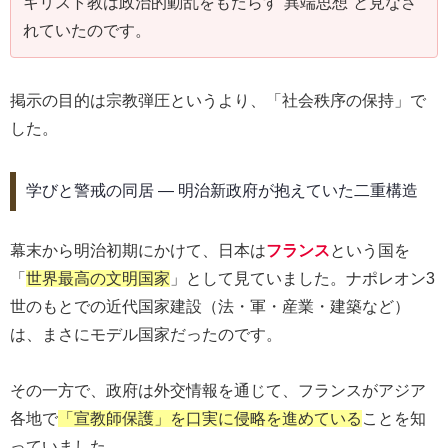
キリスト教は政治的動乱をもたらす“異端思想”と見なさ
れていたのです。
掲示の目的は宗教弾圧というより、「社会秩序の保持」で
した。
学びと警戒の同居 ― 明治新政府が抱えていた二重構造
幕末から明治初期にかけて、日本は
フランス
という国を
「
世界最高の文明国家
」として見ていました。ナポレオン3
世のもとでの近代国家建設（法・軍・産業・建築など）
は、まさにモデル国家だったのです。
その一方で、政府は外交情報を通じて、フランスがアジア
各地で
「宣教師保護」を口実に侵略を進めている
ことを知
っていました。