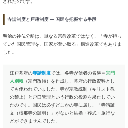
されたのです。
寺請制度と戸籍制度 ― 国民を把握する手段
明治の神仏分離は、単なる宗教改革ではなく、「寺が担っ
ていた国民管理を、国家が奪い取る」構造改革でもありま
した。
江戸幕府の
寺請制度
では、各寺が信者の名簿＝
宗門
人別帳
（宗門改帳）を作成し、幕府の行政資料とし
ても使われていました。寺が宗教統制（キリスト教
の禁止）と戸口管理という行政の役割を果たしてい
たのです。国民は必ずどこかの寺に属し、「寺請証
文（檀那寺の証明）」がないと結婚・葬式・旅行な
どができませんでした。