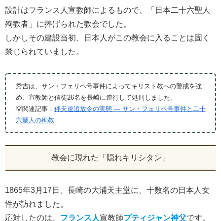
設計はフランス人宣教師によるもので、「日本二十六聖人
殉教者」に捧げられた教会でした。
しかしその建設当初、日本人がこの教会に入ることは固く
禁じられていました。
秀吉は、サン・フェリペ号事件によってキリスト教への警戒を強
め、宣教師と信徒26名を長崎に連行して処刑しました。
💡関連記事：
伴天連追放令の実態 ― サン・フェリペ号事件と二十
六聖人の殉教
教会に現れた「隠れキリシタン」
1865年3月17日、長崎の大浦天主堂に、十数名の日本人女
性が訪れました。
応対したのは、
フランス人
宣教師
プティジャン神父
です。