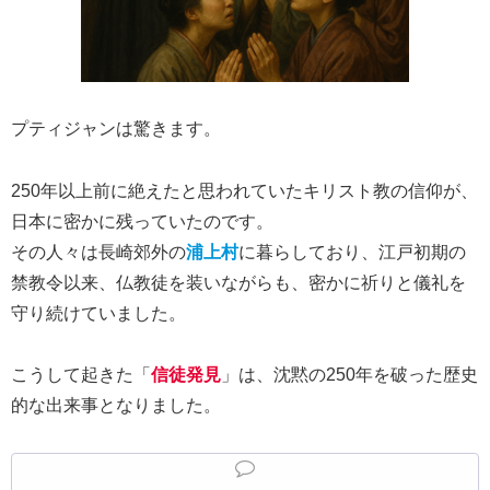
プティジャンは驚きます。
250年以上前に絶えたと思われていたキリスト教の信仰が、
日本に密かに残っていたのです。
その人々は長崎郊外の
浦上村
に暮らしており、江戸初期の
禁教令以来、仏教徒を装いながらも、密かに祈りと儀礼を
守り続けていました。
こうして起きた「
信徒発見
」は、沈黙の250年を破った歴史
的な出来事となりました。