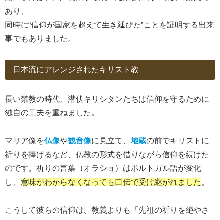
あり、
同時に“信仰が国家を超えて生き延びた”ことを証明する出来
事でもありました。
日本流にアレンジされたキリスト教
長い禁教の時代、潜伏キリシタンたちは信仰を守るために
独自の工夫を重ねました。
マリア像を
仏像
や
観音像
に見立て、
地蔵
の前でキリストに
祈りを捧げるなど、仏教の形式を借りながら信仰を続けた
のです。祈りの言葉（オラショ）はポルトガル語が変化
し、
意味がわからなくなっても口伝で受け継がれました
。
こうして彼らの信仰は、教義よりも「先祖の祈りを絶やさ