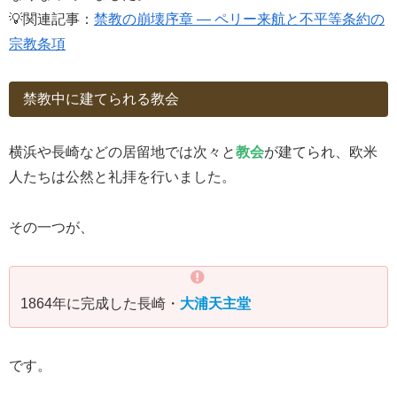
💡関連記事：
禁教の崩壊序章 ― ペリー来航と不平等条約の
宗教条項
禁教中に建てられる教会
横浜や長崎などの居留地では次々と
教会
が建てられ、欧米
人たちは公然と礼拝を行いました。
その一つが、
1864年に完成した長崎・
大浦天主堂
です。