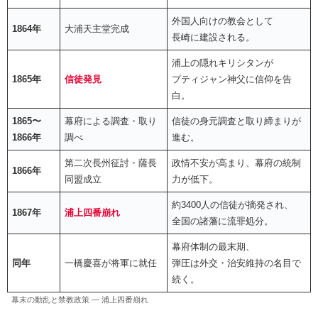
外国人向けの教会として
1864年
大浦天主堂完成
長崎に建設される。
浦上の隠れキリシタンが
1865年
信徒発見
プティジャン神父に信仰を告
白。
1865〜
幕府による調査・取り
信徒の身元調査と取り締まりが
1866年
調べ
進む。
第二次長州征討・薩長
政情不安が高まり、幕府の統制
1866年
同盟成立
力が低下。
約3400人の信徒が摘発され、
1867年
浦上四番崩れ
全国の諸藩に流罪処分。
幕府体制の最末期、
同年
一橋慶喜が将軍に就任
弾圧は外交・治安維持の名目で
続く。
幕末の動乱と禁教政策 ― 浦上四番崩れ