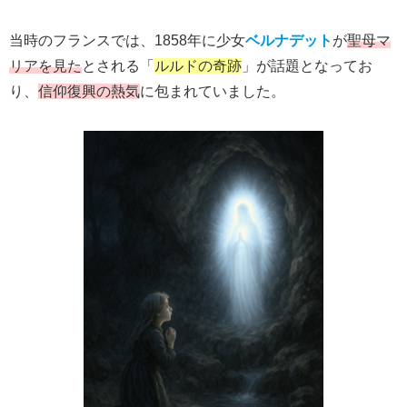
当時のフランスでは、1858年に少女
ベルナデット
が
聖母マ
リアを見た
とされる「
ルルドの奇跡
」が話題となってお
り、
信仰復興の熱気
に包まれていました。