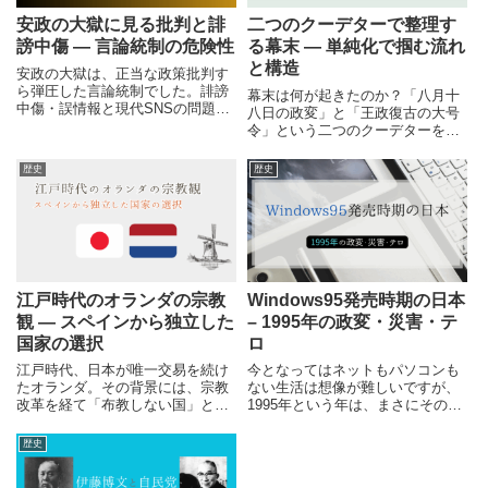
安政の大獄に見る批判と誹
二つのクーデターで整理す
謗中傷 ― 言論統制の危険性
る幕末 ― 単純化で掴む流れ
と構造
安政の大獄は、正当な政策批判す
ら弾圧した言論統制でした。誹謗
幕末は何が起きたのか？「八月十
中傷・誤情報と現代SNSの問題を
八日の政変」と「王政復古の大号
重ね、その危険性を解説します。
令」という二つのクーデターを軸
に、流れと構造を単純化して整
理。複雑な幕末史を短時間で俯瞰
歴史
歴史
できる解説記事です。
江戸時代のオランダの宗教
Windows95発売時期の日本
観 ― スペインから独立した
– 1995年の政変・災害・テ
国家の選択
ロ
江戸時代、日本が唯一交易を続け
今となってはネットもパソコンも
たオランダ。その背景には、宗教
ない生活は想像が難しいですが、
改革を経て「布教しない国」とな
1995年という年は、まさにその境
った新生国家の姿がありました。
目の年だったといえます。1995年
スペインからの独立と宗教の自
はWindows95の発売以外にも大変
歴史
由、そして現実主義の外交をたど
な事がたくさん起こった「激動の
ります。
一年」でした。今回は、1995年の