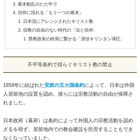
幕末動乱のただ中で
信仰に揺れる「もう一つの幕末」
日本流にアレンジされたキリスト教
信教の自由のない時代の「法と信仰」
禁教政策の終焉に繋がる「潜伏キリシタン弾圧」
不平等条約で揺らぐキリスト教の禁止
1858年に結ばれた
安政の五カ国条約
によって、日本は外国
人居留地の設置を認め、彼らには宗教活動の自由が保障さ
れました。
日本政府（幕府）は条約によって外国人の宗教活動を認め
ざるを得ず、居留地内での教会建設を拒否することもでき
なくなっていました。