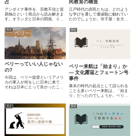
占
民教育の構造
アンボイナ事件を、宗教不信と貿
江戸時代の庶民たちは、どのよう
易独占という視点から読み解きま
な学びを通して価値観に触れてい
す。オランダと日本の関係、イギ
たのでしょうか。寺子屋・女大
リス撤退、近世アジアの情勢まで
学・往来物などの庶民教育から、
を整理し、事件の背景と意味を立
朱子学と接続する社会常識が広が
歴史
歴史
体的に解説します。
っていく構造を整理します。
ペリーっていい人じゃない
ペリー来航は「始まり」か
の?
― 文化露寇とフェートン号
今回は、ペリー提督というアメリ
事件
カの軍人が何をしに日本に来て、
幕末の時代の起点として語られる
それは日本にとって良かったこと
ことも多いペリー来航は、「始ま
なのか、彼はいい人だったのかを
り」だったのでしょうか。ペリー
改めて考えてみたいと思います。
来航前の外交的接触と衝突の歴史
を通して、江戸後期日本が迎えつ
歴史
歴史
つあった転機を整理します。