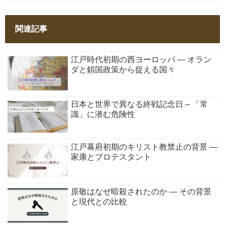
関連記事
江戸時代初期の西ヨーロッパ ― オラン
ダと鎖国政策から捉える国々
日本と世界で異なる終戦記念日 – 「常
識」に潜む危険性
江戸幕府初期のキリスト教禁止の背景 ―
家康とプロテスタント
原敬はなぜ暗殺されたのか ― その背景
と現代との比較