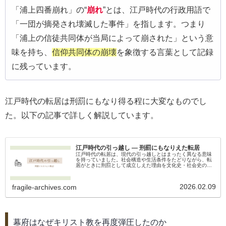
「浦上四番崩れ」の“
崩れ
”とは、江戸時代の行政用語で
「一団が摘発され壊滅した事件」を指します。つまり
「浦上の信徒共同体が当局によって崩された」という意
味を持ち、
信仰共同体の崩壊
を象徴する言葉として記録
に残っています。
江戸時代の転居は刑罰にもなり得る程に大変なものでし
た。以下の記事で詳しく解説しています。
江戸時代の引っ越し ― 刑罰にもなりえた転居
江戸時代の転居は、現代の引っ越しとはまったく異なる意味
を持っていました。社会構造や生活条件をたどりながら、転
居がときに刑罰として成立しえた理由を文化史・社会史の視
点から考えます。
2026.02.09
fragile-archives.com
幕府はなぜキリスト教を再度弾圧したのか