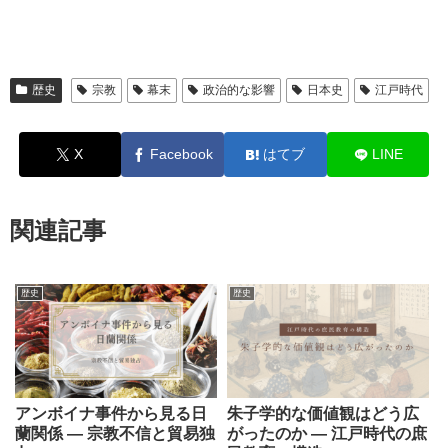
歴史
宗教
幕末
政治的な影響
日本史
江戸時代
X
Facebook
はてブ
LINE
関連記事
歴史
歴史
アンボイナ事件から見る日
朱子学的な価値観はどう広
蘭関係 ― 宗教不信と貿易独
がったのか ― 江戸時代の庶