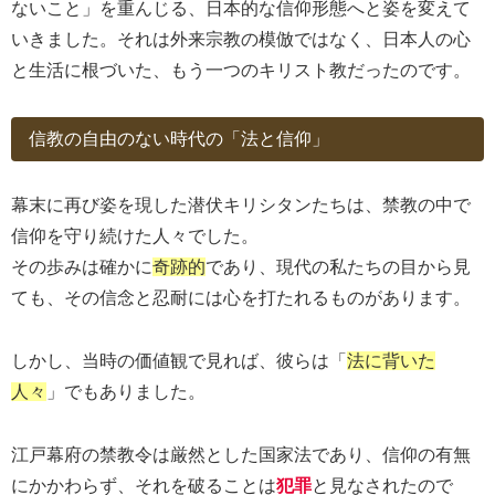
ないこと」を重んじる、日本的な信仰形態へと姿を変えて
いきました。それは外来宗教の模倣ではなく、日本人の心
と生活に根づいた、もう一つのキリスト教だったのです。
信教の自由のない時代の「法と信仰」
幕末に再び姿を現した潜伏キリシタンたちは、禁教の中で
信仰を守り続けた人々でした。
その歩みは確かに
奇跡的
であり、現代の私たちの目から見
ても、その信念と忍耐には心を打たれるものがあります。
しかし、当時の価値観で見れば、彼らは「
法に背いた
人々
」でもありました。
江戸幕府の禁教令は厳然とした国家法であり、信仰の有無
にかかわらず、それを破ることは
犯罪
と見なされたので