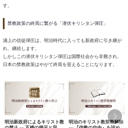
す。
禁教政策の終焉に繋がる「潜伏キリシタン弾圧」
浦上の信徒弾圧は、明治時代に入っても新政府に引き継が
れ、継続します。
しかしこの潜伏キリシタン弾圧は国際社会から非難され、
日本の禁教政策はやがて終焉を迎えることになります。
明治新政府によるキリスト教
明治のキリスト教禁教解除
の禁止 ― 五榜の掲示と宗教
― 『信教の自由』を認めた