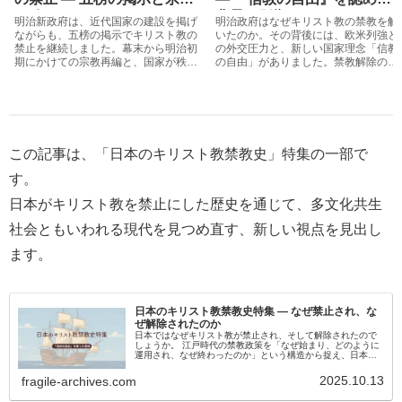
再編
背景と影響
明治新政府は、近代国家の建設を掲げ
明治政府はなぜキリスト教の禁教を解
ながらも、五榜の掲示でキリスト教の
いたのか。その背後には、欧米列強と
禁止を継続しました。幕末から明治初
の外交圧力と、新しい国家理念「信教
期にかけての宗教再編と、国家が秩序
の自由」がありました。禁教解除の背
維持のために選んだ道を解説します。
景と社会への影響をたどります。
この記事は、「日本のキリスト教禁教史」特集の一部で
す。
日本がキリスト教を禁止にした歴史を通じて、多文化共生
社会ともいわれる現代を見つめ直す、新しい視点を見出し
ます。
日本のキリスト教禁教史特集 ― なぜ禁止され、な
ぜ解除されたのか
日本ではなぜキリスト教が禁止され、そして解除されたので
しょうか。 江戸時代の禁教政策を「なぜ始まり、どのように
運用され、なぜ終わったのか」という構造から捉え、日本の
宗教政策と国家の判断を整理します。 その歴史を通して、現
代の信教の自由や多文化共生を考える視点を得られる特集で
2025.10.13
fragile-archives.com
す。