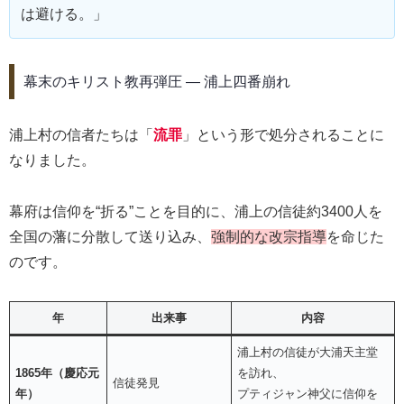
は避ける。」
幕末のキリスト教再弾圧 ― 浦上四番崩れ
浦上村の信者たちは「
流罪
」という形で処分されることに
なりました。
幕府は信仰を“折る”ことを目的に、浦上の信徒約3400人を
全国の藩に分散して送り込み、
強制的な改宗指導
を命じた
のです。
年
出来事
内容
浦上村の信徒が大浦天主堂
1865年（慶応元
を訪れ、
信徒発見
年）
プティジャン神父に信仰を