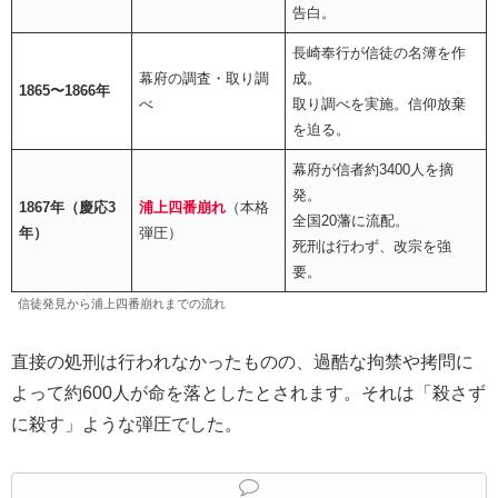
告白。
長崎奉行が信徒の名簿を作
幕府の調査・取り調
成。
1865〜1866年
べ
取り調べを実施。信仰放棄
を迫る。
幕府が信者約3400人を摘
発。
1867年（慶応3
浦上四番崩れ
（本格
全国20藩に流配。
年）
弾圧）
死刑は行わず、改宗を強
要。
信徒発見から浦上四番崩れまでの流れ
直接の処刑は行われなかったものの、過酷な拘禁や拷問に
よって約600人が命を落としたとされます。それは「殺さず
に殺す」ような弾圧でした。