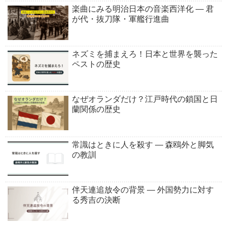
楽曲にみる明治日本の音楽西洋化 ― 君
が代・抜刀隊・軍艦行進曲
ネズミを捕まえろ！日本と世界を襲った
ペストの歴史
なぜオランダだけ？江戸時代の鎖国と日
蘭関係の歴史
常識はときに人を殺す ― 森鴎外と脚気
の教訓
伴天連追放令の背景 ― 外国勢力に対す
る秀吉の決断