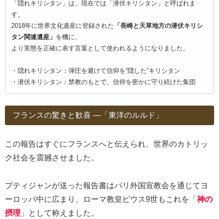
「隠れキリシタン」は、現在では「潜伏キリシタン」と呼ばれま
す。
2018年に世界文化遺産に登録された
「長崎と天草地方の潜伏キリシ
タン関連遺産」
を機に、
より実態を正確に表す言葉として使われるようになりました。
・隠れキリシタン：弾圧を避けて信仰を“隠した”キリシタン
・潜伏キリシタン：禁教のもとで、信仰を密かに守り続けた集団
フランスの驚きと歓喜 ―「東洋のルルド」
この報告はすぐにフランスへと伝えられ、世界のカトリッ
ク社会を震撼させました。
プティジャンが送った報告書はパリ外国宣教会を通じてヨ
ーロッパ中に広まり、ローマ教皇ピウス9世もこれを「
神の
摂理
」として称えました。