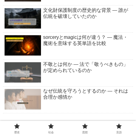
文化財保護制度の歴史的な背景 ― 誰が
伝統を破壊していたのか
sorceryとmagicは何が違う？ ― 魔法・
魔術を意味する英単語を比較
不敬とは何か ― 法で「敬うべきもの」
が定められているのか
なぜ伝統を守ろうとするのか ― それは
合理か感情か
特集
歴史
社会
思想
言語