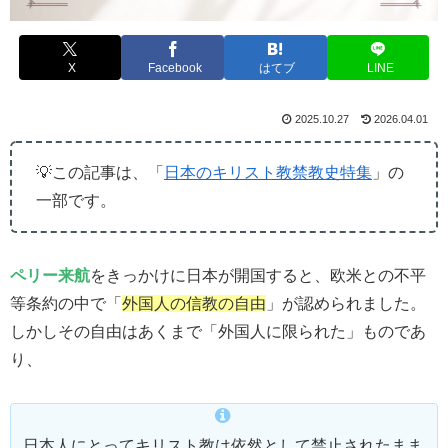
X
Facebook
はてブ
LINE
2025.10.27
2026.04.01
💡この記事は、「
日本のキリスト教禁教史特集
」の
一部です。
ペリー来航
をきっかけに日本が開国すると、欧米との不平
等条約の中で「
外国人の信教の自由
」が認められました。
しかしその自由はあくまで「外国人に限られた」ものであ
り、
日本人にとってキリスト教は依然として禁止されたまま