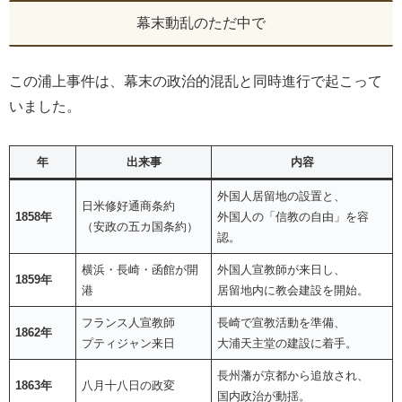
幕末動乱のただ中で
この浦上事件は、幕末の政治的混乱と同時進行で起こって
いました。
年
出来事
内容
外国人居留地の設置と、
日米修好通商条約
1858年
外国人の「信教の自由」を容
（安政の五カ国条約）
認。
横浜・長崎・函館が開
外国人宣教師が来日し、
1859年
港
居留地内に教会建設を開始。
フランス人宣教師
長崎で宣教活動を準備、
1862年
プティジャン来日
大浦天主堂の建設に着手。
長州藩が京都から追放され、
1863年
八月十八日の政変
国内政治が動揺。