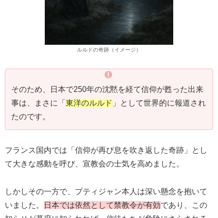
ルルドの奇跡（イメージ）
そのため、日本で250年の沈黙を経て信仰が甦った出来
事は、まさに「
東洋のルルド
」として世界的に報道され
たのです。
フランス国内では「信仰が再び息を吹き返した奇跡」とし
て大きな感動を呼び、宣教会の士気を高めました。
しかしその一方で、プティジャン本人は深い懸念を抱いて
いました。
日本では依然として禁教令が有効
であり、この