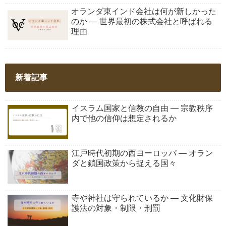
オランダ東インド会社は何が新しかった
のか ― 世界最初の株式会社と呼ばれる
理由
新着記事
イスラム国家と信教の自由 ― 宗教秩序
内で他の信仰は想定されるか
江戸時代初期の西ヨーロッパ ― オラン
ダと鎖国政策から捉える国々
寺や神社は守られているか ― 文化財保
護法の対象・制限・刑罰