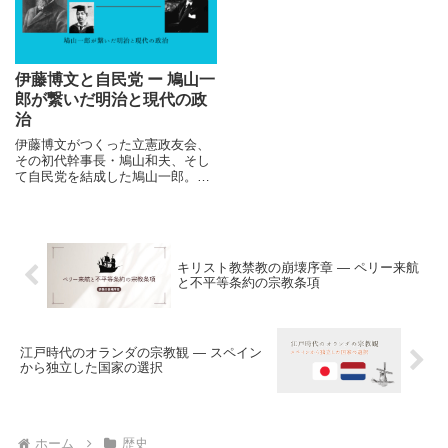
日本でどのようなことが起きてい
たのかをまとめてみます。
伊藤博文と自民党 ー 鳩山一
郎が繋いだ明治と現代の政
治
伊藤博文がつくった立憲政友会、
その初代幹事長・鳩山和夫、そし
て自民党を結成した鳩山一郎。明
治から令和へと続く「政治の血
脈」をたどり、現代政治の背景を
読み解きます。
キリスト教禁教の崩壊序章 ― ペリー来航
と不平等条約の宗教条項
江戸時代のオランダの宗教観 ― スペイン
から独立した国家の選択
ホーム
歴史