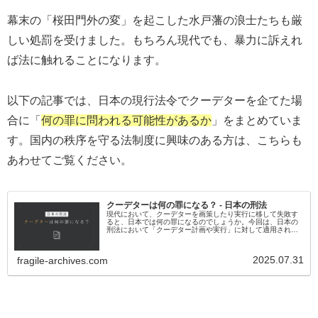
幕末の「桜田門外の変」を起こした水戸藩の浪士たちも厳
しい処罰を受けました。もちろん現代でも、暴力に訴えれ
ば法に触れることになります。
以下の記事では、日本の現行法令でクーデターを企てた場
合に「
何の罪に問われる可能性があるか
」をまとめていま
す。国内の秩序を守る法制度に興味のある方は、こちらも
あわせてご覧ください。
クーデターは何の罪になる？ - 日本の刑法
現代において、クーデターを画策したり実行に移して失敗す
ると、日本では何の罪になるのでしょうか。今回は、日本の
刑法において「クーデター計画や実行」に対して適用される
可能性がある罪をいくつかまとめて紹介しています。
2025.07.31
fragile-archives.com