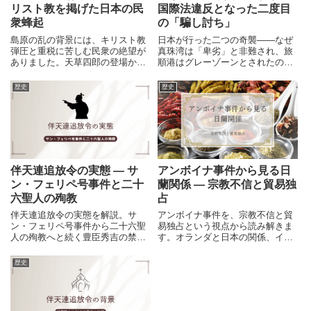
リスト教を掲げた日本の民
国際法違反となった二度目
衆蜂起
の「騙し討ち」
島原の乱の背景には、キリスト教
日本が行った二つの奇襲――なぜ
弾圧と重税に苦しむ民衆の絶望が
真珠湾は「卑劣」と非難され、旅
ありました。天草四郎の登場から
順港はグレーゾーンとされたの
原城の戦い、そして幕府の統治強
か。その経緯と国際法の変遷を解
化までを解説します。
説します。
歴史
歴史
伴天連追放令の実態 ― サ
アンボイナ事件から見る日
ン・フェリペ号事件と二十
蘭関係 ― 宗教不信と貿易独
六聖人の殉教
占
伴天連追放令の実態を解説。サ
アンボイナ事件を、宗教不信と貿
ン・フェリペ号事件から二十六聖
易独占という視点から読み解きま
人の殉教へと続く豊臣秀吉の禁教
す。オランダと日本の関係、イギ
政策を、史実と背景から詳しく紹
リス撤退、近世アジアの情勢まで
介します。
を整理し、事件の背景と意味を立
歴史
体的に解説します。