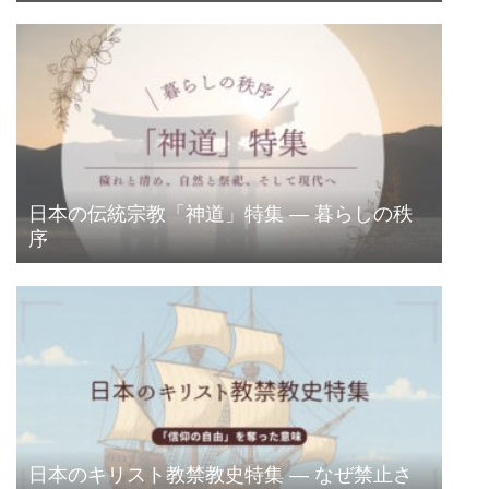
日本の伝統宗教「神道」特集 ― 暮らしの秩
序
日本のキリスト教禁教史特集 ― なぜ禁止さ