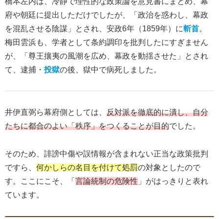
橋本左内は、冷静で理性的な政策論を意見書にまとめ、幕
府や朝廷に提出しただけでしたが、「政治を惑わし、幕政
を混乱させる陰謀」とされ、安政6年（1859年）に
斬首
。
梅田雲浜も、学者として条約調印を批判したにすぎません
が、「尊王攘夷の風潮を広め、幕政を動揺させた」とされ
て、逮捕・
投獄
の後、獄中で病死しました。
井伊直弼ら幕府側としては、
反対派を徹底的に潰し、自分
たちに都合のよい「秩序」をつくることが目的
でした。
そのため、誹謗中傷や誤情報が含まれない正当な政策批判
ですら、
何かしらの名目を付けて処罰
の対象としたので
す。ここにこそ、「
言論統制の危険性
」がはっきりと表れ
ています。