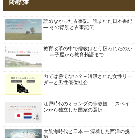
関連記事
読めなかった古事記、読まれた日本書紀
― その背景と古事記伝
教育改革の中で儒教はどう扱われたのか
― 寺子屋から教育勅語まで
力では勝てない？－暗殺された女性リー
ダーと男性優位社会
江戸時代のオランダの宗教観 ― スペイ
ンから独立した国家の選択
大航海時代と日本 ― 漂着した西洋の挑
戦