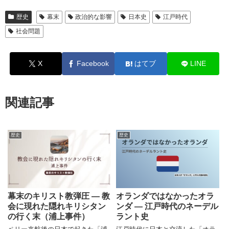
歴史
幕末
政治的な影響
日本史
江戸時代
社会問題
X
Facebook
はてブ
LINE
関連記事
歴史
歴史
幕末のキリスト教弾圧 ― 教
オランダではなかったオラ
会に現れた隠れキリシタン
ンダ ― 江戸時代のネーデル
の行く末（浦上事件）
ラント史