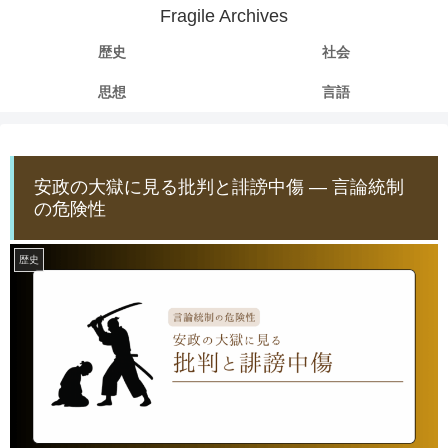
Fragile Archives
歴史
社会
思想
言語
安政の大獄に見る批判と誹謗中傷 ― 言論統制
の危険性
歴史