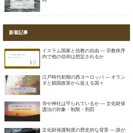
新着記事
イスラム国家と信教の自由 ― 宗教秩序
内で他の信仰は想定されるか
江戸時代初期の西ヨーロッパ ― オラン
ダと鎖国政策から捉える国々
寺や神社は守られているか ― 文化財保
護法の対象・制限・刑罰
文化財保護制度の歴史的な背景 ― 誰が