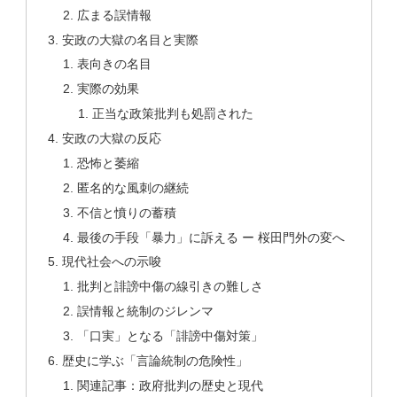
広まる誤情報
安政の大獄の名目と実際
表向きの名目
実際の効果
正当な政策批判も処罰された
安政の大獄の反応
恐怖と萎縮
匿名的な風刺の継続
不信と憤りの蓄積
最後の手段「暴力」に訴える ー 桜田門外の変へ
現代社会への示唆
批判と誹謗中傷の線引きの難しさ
誤情報と統制のジレンマ
「口実」となる「誹謗中傷対策」
歴史に学ぶ「言論統制の危険性」
関連記事：政府批判の歴史と現代