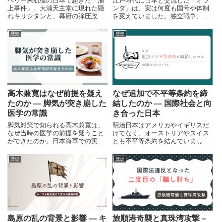
ペリー来航後の日本で起きた「浦
江戸時代に日本と交流した「オラ
上事件」。大浦天主堂に現れた隠
ンダ」は、実は何度も国号や体制
れキリシタンと、幕府の弾圧政
を変えていました。独立戦争、オ
策。条約で外国人の信教が認めら
ランダ黄金時代、ナポレオン戦
れた一方、日本人はなお禁教下に
争、ベルギー独立まで、ネーデル
歴史
歴史
あった――幕末の宗教と国家の矛
ラントの歴史をたどります。
盾をたどります。
高木兼寛はなぜ前提を疑え
なぜ追加で不平等条約を締
たのか ― 脚気が突き崩した
結したのか ― 国際社会と向
医学の常識
き合った日本
脚気対策で知られる高木兼寛は、
明治日本はアメリカやイギリスだ
なぜ当時の医学の前提を疑うこと
けでなく、オーストリアやスイス
ができたのか。日本海軍での実証
とも不平等条約を結んでいまし
と、その問いに科学がどう答えて
た。安政の五か国条約の後に広が
いったのかを、歴史の流れから静
った条約網を解説します。
歴史
歴史
かにたどります。
島原の乱の背景と影響 ― キ
旅順港奇襲と真珠湾攻撃 –