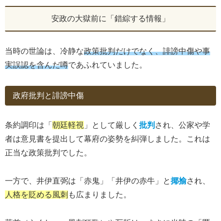
安政の大獄前に「錯綜する情報」
当時の世論は、冷静な
政策批判だけでなく、誹謗中傷や事
実誤認を含んだ噂
であふれていました。
政府批判と誹謗中傷
条約調印は「
朝廷軽視
」として厳しく
批判
され、公家や学
者は意見書を提出して幕府の姿勢を糾弾しました。これは
正当な政策批判でした。
一方で、井伊直弼は「赤鬼」「井伊の赤牛」と
揶揄
され、
人格を貶める風刺
も広まりました。