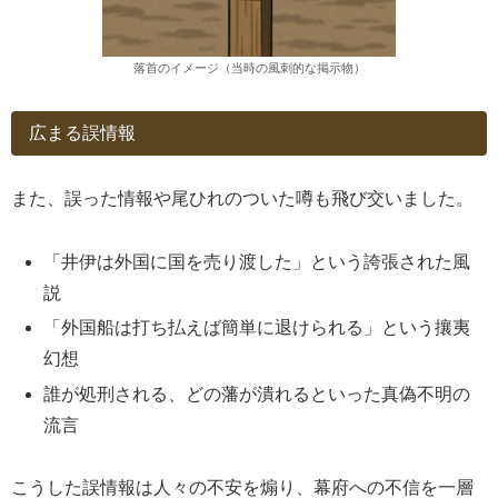
落首のイメージ（当時の風刺的な掲示物）
広まる誤情報
また、誤った情報や尾ひれのついた噂も飛び交いました。
「井伊は外国に国を売り渡した」という誇張された風
説
「外国船は打ち払えば簡単に退けられる」という攘夷
幻想
誰が処刑される、どの藩が潰れるといった真偽不明の
流言
こうした誤情報は人々の不安を煽り、幕府への不信を一層