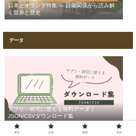
日本とオランダ特集 ― 日蘭関係から読み解
く世界と歴史
データ
アプリ・研究に使える無料データ｜
JSON/CSVダウンロード集
歴史
社会
思想
言語