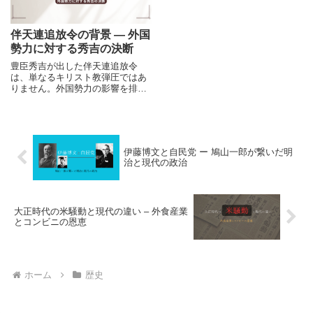
伴天連追放令の背景 ― 外国
勢力に対する秀吉の決断
豊臣秀吉が出した伴天連追放令
は、単なるキリスト教弾圧ではあ
りません。外国勢力の影響を排除
し、日本の主権を守ろうとした政
治的決断でした。その背景と現代
への示唆を解説します。
伊藤博文と自民党 ー 鳩山一郎が繋いだ明
治と現代の政治
大正時代の米騒動と現代の違い – 外食産業
とコンビニの恩恵
ホーム
歴史