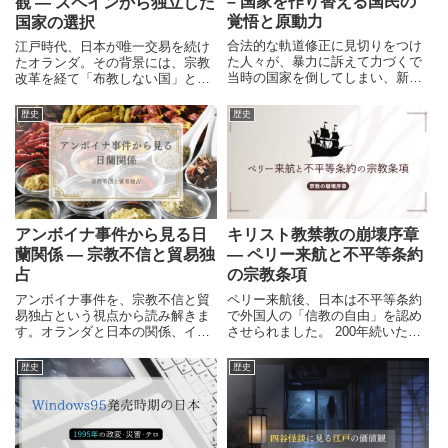
– 国家を作り替える国民の
観 ― スペインから独立した
覚悟と原動力
国家の選択
合法的な軌道修正に見切りをつけ
江戸時代、日本が唯一交易を続け
た人々が、暴力に訴えて力づくで
たオランダ。その背景には、宗教
当時の国家を倒してしまい、新し
改革を経て「布教しない国」とな
い制度の国家の樹立を宣言しまし
った新生国家の姿がありました。
た。またお隣の中国でも、日本を
スペインからの独立と宗教の自
歴史
歴史
追いかけるように同じような革命
由、そして現実主義の外交をたど
の波が起きています。今回は、自
ります。
分たちの住んでいる国を武力で倒
そうと立ち上がった人たちの原動
力について理解を深めるために、
日本と中国の近代史に起きた革命
について掘り下げて考えてみよう
アンボイナ事件から見る日
キリスト教禁教の崩壊序章
と思います。
蘭関係 ― 宗教不信と貿易独
― ペリー来航と不平等条約
占
の宗教条項
アンボイナ事件を、宗教不信と貿
ペリー来航後、日本は不平等条約
易独占という視点から読み解きま
で外国人の「信教の自由」を認め
す。オランダと日本の関係、イギ
させられました。 200年続いたキ
リス撤退、近世アジアの情勢まで
リスト教禁教体制が崩れ始めた時
を整理し、事件の背景と意味を立
代を、宗教条項の原文と共に紐解
歴史
歴史
体的に解説します。
きます。