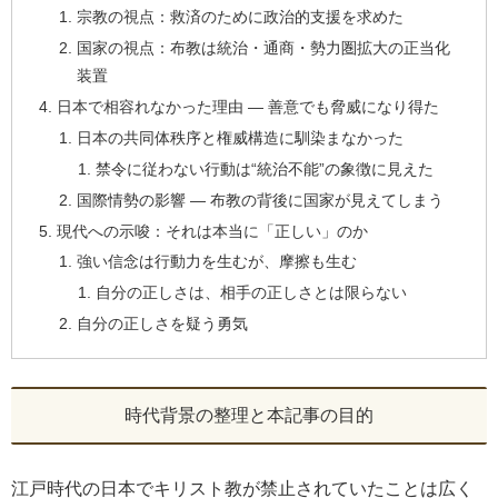
宗教の視点：救済のために政治的支援を求めた
国家の視点：布教は統治・通商・勢力圏拡大の正当化
装置
日本で相容れなかった理由 ― 善意でも脅威になり得た
日本の共同体秩序と権威構造に馴染まなかった
禁令に従わない行動は“統治不能”の象徴に見えた
国際情勢の影響 ― 布教の背後に国家が見えてしまう
現代への示唆：それは本当に「正しい」のか
強い信念は行動力を生むが、摩擦も生む
自分の正しさは、相手の正しさとは限らない
自分の正しさを疑う勇気
時代背景の整理と本記事の目的
江戸時代の日本でキリスト教が禁止されていたことは広く