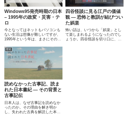
Windows95発売時期の日本
四谷怪談に見る江戸の価値
– 1995年の政変・災害・テ
観 ― 恐怖と教訓が結びつい
ロ
た娯楽
今となってはネットもパソコンも
怖い話は、いつから「娯楽」とし
ない生活は想像が難しいですが、
て楽しまれるようになったのでし
1995年という年は、まさにその境
ょうか。四谷怪談を切り口に、恐
目の年だったといえます。1995年
怖と教訓が結びついた江戸時代の
はWindows95の発売以外にも大変
娯楽や価値観を整理します。
歴史
な事がたくさん起こった「激動の
一年」でした。今回は、1995年の
日本でどのようなことが起きてい
たのかをまとめてみます。
読めなかった古事記、読ま
れた日本書紀 ― その背景と
古事記伝
日本人は、なぜ古事記を読めなか
ったのか。その理由を解き明か
し、失われた古典を解読した本居
宣長と『古事記伝』の意義をたど
ります。