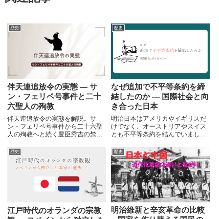
歴史
歴史
伴天連追放令の実態 ― サ
なぜ追加で不平等条約を締
ン・フェリペ号事件と二十
結したのか ― 国際社会と向
六聖人の殉教
き合った日本
伴天連追放令の実態を解説。サ
明治日本はアメリカやイギリスだ
ン・フェリペ号事件から二十六聖
けでなく、オーストリアやスイス
人の殉教へと続く豊臣秀吉の禁教
とも不平等条約を結んでいまし
政策を、史実と背景から詳しく紹
た。安政の五か国条約の後に広が
介します。
った条約網を解説します。
歴史
歴史
明治維新と辛亥革命の比較
江戸時代のオランダの宗教