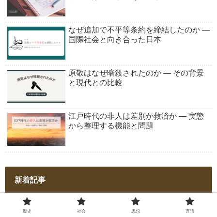
なぜ追加で不平等条約を締結したのか ―
国際社会と向き合った日本
原敬はなぜ暗殺されたのか ― その背景
と現代との比較
江戸時代の非人は差別か救済か ― 実態
から整理する機能と問題
新着記事
イスラム国家と信教の自由 ― 宗教秩序
歴史
社会
思想
言語