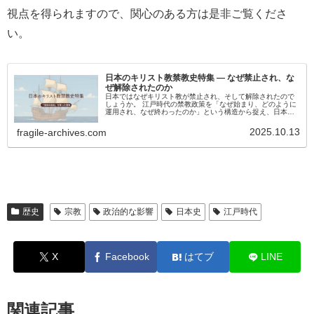
視点を得られますので、関心のある方は是非ご覧くださ
い。
日本のキリスト教禁教史特集 ― なぜ禁止され、な
ぜ解除されたのか
日本ではなぜキリスト教が禁止され、そして解除されたので
しょうか。 江戸時代の禁教政策を「なぜ始まり、どのように
運用され、なぜ終わったのか」という構造から捉え、日本の
宗教政策と国家の判断を整理します。 その歴史を通して、現
代の信教の自由や多文化共生を考える視点を得られる特集で
2025.10.13
fragile-archives.com
す。
歴史
宗教
政治的な影響
日本史
江戸時代
X
Facebook
はてブ
LINE
関連記事