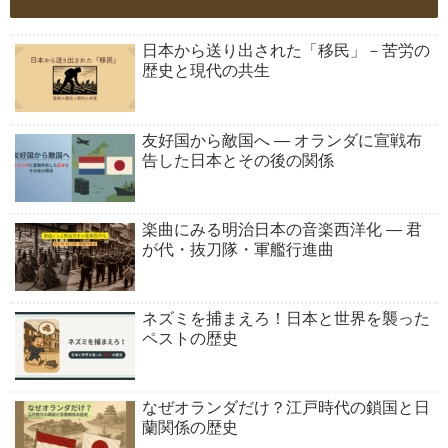
日本から送り出された「移民」－苦労の
歴史と現代の共生
友好国から敵国へ ― オランダに宣戦布
告した日本とその後の関係
楽曲にみる明治日本の音楽西洋化 ― 君
が代・抜刀隊・軍艦行進曲
ネズミを捕まえろ！日本と世界を襲った
ペストの歴史
なぜオランダだけ？江戸時代の鎖国と日
蘭関係の歴史