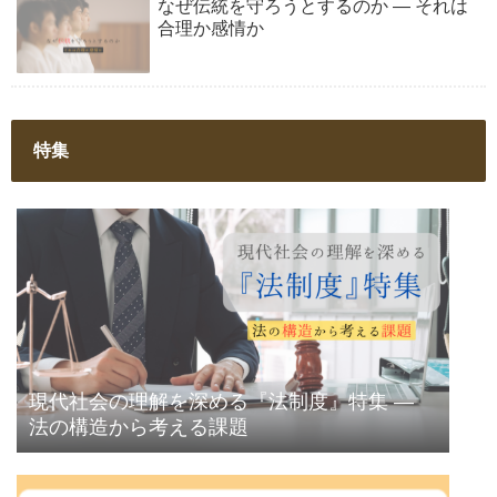
なぜ伝統を守ろうとするのか ― それは
合理か感情か
特集
現代社会の理解を深める『法制度』特集 ―
法の構造から考える課題