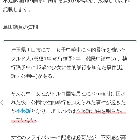
不起訴理由の開示に関する質疑の内容を、抜粋して以下に
記載します。
島田議員の質問
埼玉県川口市にて、女子中学生に性的暴行を働いた
クルド人 (懲役1年 執行猶予3年 – 難民申請中)が、執
行猶予中に12歳の少女に性的暴行を加えた事件(起
訴・公判中)がある。
そんな中、女性がトルコ国籍男性に70m程付け回さ
れた後、公園で性的暴行を加えられた事件が起きた
が
不起訴
となり、埼玉地検は
不起訴理由を明らかに
していない
。
女性のプライバシーに配慮は必要だが、不安感が高