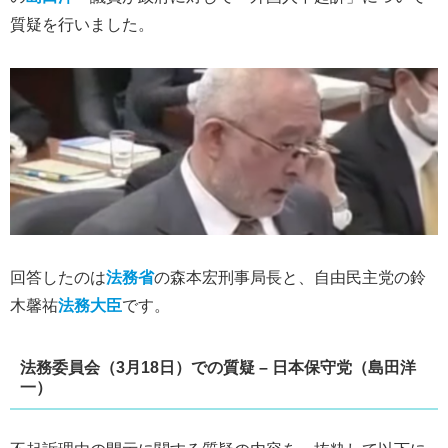
質疑を行いました。
回答したのは
法務省
の森本宏刑事局長と、自由民主党の鈴
木馨祐
法務大臣
です。
法務委員会（3月18日）での質疑 – 日本保守党（島田洋
一）