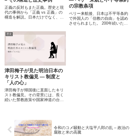
の宗教条項
正義の反対もまた正義。歴史と現
代の事例から「正義 vs 正義」の
ペリー来航後、日本は不平等条約
構造を解説。日本だけでなく、世
で外国人の「信教の自由」を認め
界中で見られる「価値観の衝突」
させられました。 200年続いたキ
の本質に迫ります。
リスト教禁教体制が崩れ始めた時
代を、宗教条項の原文と共に紐解
歴史
きます。
津田梅子が見た明治日本の
キリスト教偏見 ― 制度と
「人の心」
津田梅子が帰国後に直面したキリ
スト教偏見。その背景には、長く
続いた禁教政策や国家神道の台頭
がありました。明治日本の制度と
社会心理から、差別と警戒の境界
を考えます。
令和のコメ騒動と大塩平八郎の乱 – 政治の
腐敗と米の高騰