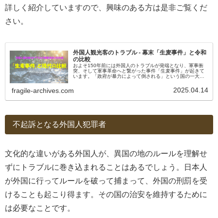
詳しく紹介していますので、興味のある方は是非ご覧くだ
さい。
外国人観光客のトラブル - 幕末「生麦事件」と令和
の比較
およそ150年前には外国人のトラブルが発端となり、軍事衝
突、そして軍事革命へと繋がった事件「生麦事件」が起きて
います。「政府が暴力によって倒される」という国の一大事
が起きた歴史について、現代の外国人トラブルと政府の対応
と比較しながら今一度考えてみます。
2025.04.14
fragile-archives.com
不起訴となる外国人犯罪者
文化的な違いがある外国人が、異国の地のルールを理解せ
ずにトラブルに巻き込まれることはあるでしょう。日本人
が外国に行ってルールを破って捕まって、外国の刑罰を受
けることも起こり得ます。その国の治安を維持するために
は必要なことです。