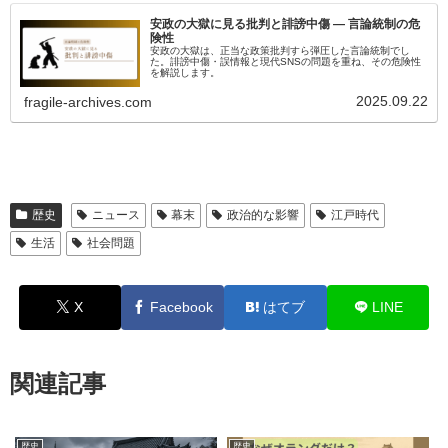
安政の大獄に見る批判と誹謗中傷 ― 言論統制の危
険性
安政の大獄は、正当な政策批判すら弾圧した言論統制でし
た。誹謗中傷・誤情報と現代SNSの問題を重ね、その危険性
を解説します。
2025.09.22
fragile-archives.com
歴史
ニュース
幕末
政治的な影響
江戸時代
生活
社会問題
X
Facebook
はてブ
LINE
関連記事
歴史
歴史