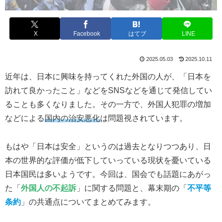
X
Facebook
はてブ
LINE
2025.05.03
2025.10.11
近年は、日本に興味を持ってくれた外国の人が、「日本を
訪れて良かったこと」などをSNSなどを通じて発信してい
ることも多くなりました。その一方で、外国人犯罪の増加
などによる
国内の治安悪化
は問題視されています。
もはや「日本は安全」というのは過去となりつつあり、日
本の世界的な評価が低下していっている現状を憂いている
日本国民は多いようです。今回は、国会でも話題にあがっ
た「
外国人の不起訴
」に関する問題と、幕末期の「
不平等
条約
」の共通点についてまとめてみます。