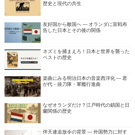
歴史と現代の共生
友好国から敵国へ ― オランダに宣戦布
告した日本とその後の関係
ネズミを捕まえろ！日本と世界を襲った
ペストの歴史
楽曲にみる明治日本の音楽西洋化 ― 君
が代・抜刀隊・軍艦行進曲
なぜオランダだけ？江戸時代の鎖国と日
蘭関係の歴史
伴天連追放令の背景 ― 外国勢力に対す