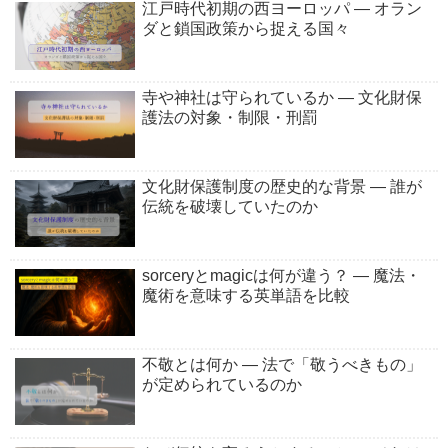
江戸時代初期の西ヨーロッパ ― オラン
ダと鎖国政策から捉える国々
寺や神社は守られているか ― 文化財保
護法の対象・制限・刑罰
文化財保護制度の歴史的な背景 ― 誰が
伝統を破壊していたのか
sorceryとmagicは何が違う？ ― 魔法・
魔術を意味する英単語を比較
不敬とは何か ― 法で「敬うべきもの」
が定められているのか