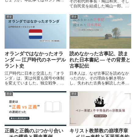
その初代幹事長・鳩山和夫、そし
の脅威や江戸時代の政治文化を背
て自民党を結成した鳩山一郎。明
景に、海防論の出版規制と幕府の
治から令和へと続く「政治の血
判断を読み解きます。
脈」をたどり、現代政治の背景を
歴史
歴史
読み解きます。
オランダではなかったオラ
読めなかった古事記、読ま
ンダ ― 江戸時代のネーデル
れた日本書紀 ― その背景と
ラント史
古事記伝
江戸時代に日本と交流した「オラ
日本人は、なぜ古事記を読めなか
ンダ」は、実は何度も国号や体制
ったのか。その理由を解き明か
を変えていました。独立戦争、オ
し、失われた古典を解読した本居
ランダ黄金時代、ナポレオン戦
宣長と『古事記伝』の意義をたど
争、ベルギー独立まで、ネーデル
ります。
歴史
歴史
ラントの歴史をたどります。
正義と正義のぶつかり合い
キリスト教禁教の崩壊序章
– その構造と歴史事例
― ペリー来航と不平等条約