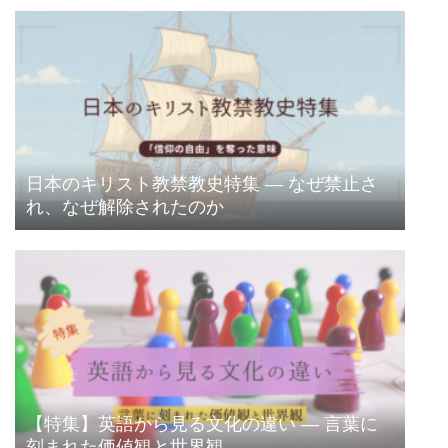
日本のキリスト教禁教史特集 ― なぜ禁止さ
れ、なぜ解除されたのか
【特集】英語から見る文化の違い ― 言葉に
刻まれた価値観と世界観