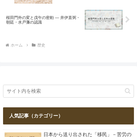
桜田門外の変と戊午の密勅 ― 井伊直弼・
朝廷・水戸藩の認識
ホーム
歴史
人気記事（カテゴリー）
日本から送り出された「移民」－苦労の