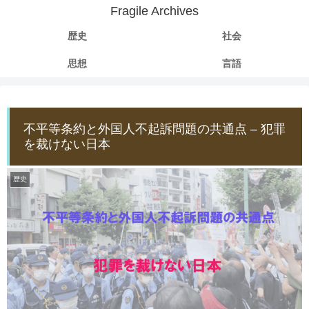
Fragile Archives
歴史
社会
思想
言語
不平等条約と外国人不起訴問題の共通点 – 犯罪
を裁けない日本
歴史