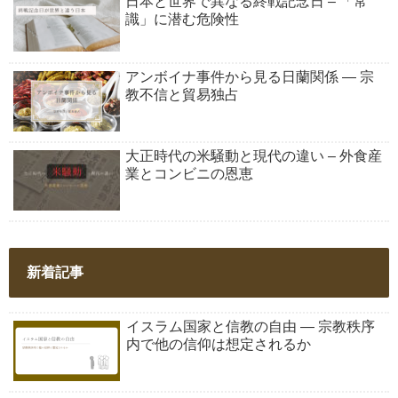
日本と世界で異なる終戦記念日 – 「常
識」に潜む危険性
アンボイナ事件から見る日蘭関係 ― 宗
教不信と貿易独占
大正時代の米騒動と現代の違い – 外食産
業とコンビニの恩恵
新着記事
イスラム国家と信教の自由 ― 宗教秩序
内で他の信仰は想定されるか