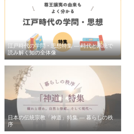
江戸時代の学問・思想特集 ― 時代と系統で
読み解く知の全体像
日本の伝統宗教「神道」特集 ― 暮らしの秩
序