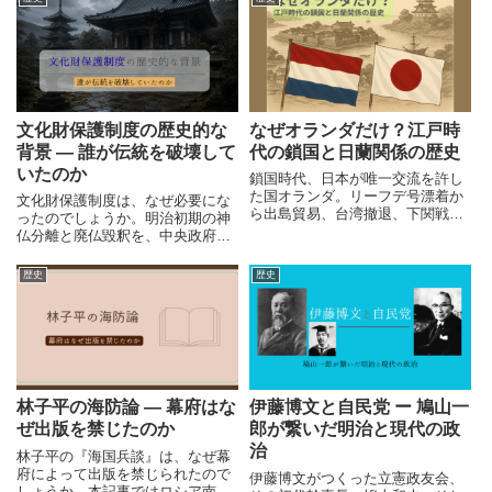
文化財保護制度の歴史的な
なぜオランダだけ？江戸時
背景 ― 誰が伝統を破壊して
代の鎖国と日蘭関係の歴史
いたのか
鎖国時代、日本が唯一交流を許し
た国オランダ。リーフデ号漂着か
文化財保護制度は、なぜ必要にな
ら出島貿易、台湾撤退、下関戦争
ったのでしょうか。明治初期の神
まで、日蘭関係の歴史を辿りま
仏分離と廃仏毀釈を、中央政府・
す。
地方官・神職・民衆の動きに分け
て整理し、古器旧物保存方から古
歴史
歴史
社寺保存法、国宝保存法、文化財
保護法へ至る歴史的背景をたどり
ます。
林子平の海防論 ― 幕府はな
伊藤博文と自民党 ー 鳩山一
ぜ出版を禁じたのか
郎が繋いだ明治と現代の政
治
林子平の『海国兵談』は、なぜ幕
府によって出版を禁じられたので
伊藤博文がつくった立憲政友会、
しょうか。本記事ではロシア南下