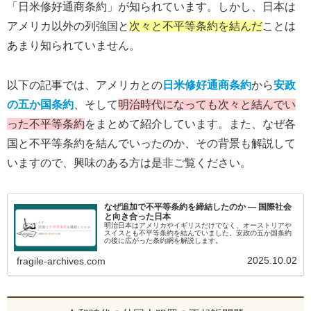
「日米修好通商条約」が知られています。しかし、日本は
アメリカ以外の列強国と
次々と不平等条約を結んだ
ことは
あまり知られていません。
以下の記事では、アメリカとの
日米修好通商条約
から
安政
の五か国条約
、そして
明治時代になっても次々と結んでい
った不平等条約
をまとめて紹介しています。また、なぜ各
国と不平等条約を結んでいったのか、その背景も解説して
いますので、興味のある方は是非ご覧ください。
なぜ追加で不平等条約を締結したのか ― 国際社会
と向き合った日本
明治日本はアメリカやイギリスだけでなく、オーストリアや
スイスとも不平等条約を結んでいました。安政の五か国条約
の後に広がった条約網を解説します。
2025.10.02
fragile-archives.com