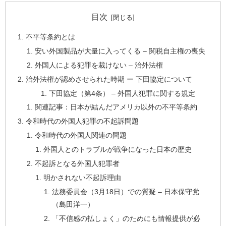
目次
不平等条約とは
安い外国製品が大量に入ってくる – 関税自主権の喪失
外国人による犯罪を裁けない – 治外法権
治外法権が認めさせられた時期 ー 下田協定について
下田協定（第4条） – 外国人犯罪に関する規定
関連記事：日本が結んだアメリカ以外の不平等条約
令和時代の外国人犯罪の不起訴問題
令和時代の外国人関連の問題
外国人とのトラブルが戦争になった日本の歴史
不起訴となる外国人犯罪者
明かされない不起訴理由
法務委員会（3月18日）での質疑 – 日本保守党
（島田洋一）
「不信感の払しょく」のためにも情報提供が必