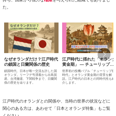
た。
なぜオランダだけ？江戸時代
江戸時代に揺れた「オランダ
の鎖国と日蘭関係の歴史
黄金期」 ― チューリップ・
バブル
鎖国時代、日本が唯一交流を許した国
世界初の投機バブル「チューリップ狂
オランダ。リーフデ号漂着から出島貿
時代」とオランダ黄金期の背景を解
易、台湾撤退、下関戦争まで、日蘭関
説。江戸時代の日本との同時代性も紹
係の歴史を辿ります。
介します。
江戸時代のオランダとの関係や、当時の世界の状況などに
関心のある方は、あわせて「日本とオランダ特集」もご覧
ください。