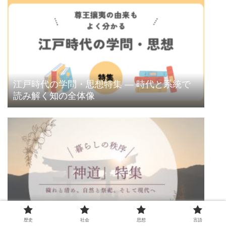
江戸時代の学問・思想特集 ― 時代と系統で
読み解く知の全体像
日本の伝統宗教「神道」特集 ― 暮らしの秩
序
歴史
社会
思想
言語