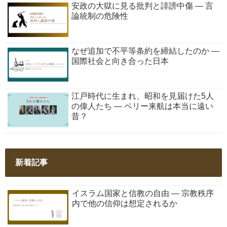
安政の大獄に見る批判と誹謗中傷 ― 言
論統制の危険性
なぜ追加で不平等条約を締結したのか ―
国際社会と向き合った日本
江戸時代に生まれ、昭和を見届けた5人
の偉人たち ― ペリー来航は本当に遠い
昔？
新着記事
イスラム国家と信教の自由 ― 宗教秩序
内で他の信仰は想定されるか