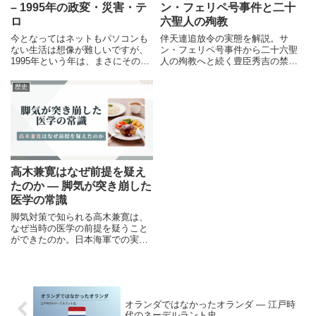
– 1995年の政変・災害・テ
ン・フェリペ号事件と二十
ロ
六聖人の殉教
今となってはネットもパソコンも
伴天連追放令の実態を解説。サ
ない生活は想像が難しいですが、
ン・フェリペ号事件から二十六聖
1995年という年は、まさにその境
人の殉教へと続く豊臣秀吉の禁教
目の年だったといえます。1995年
政策を、史実と背景から詳しく紹
はWindows95の発売以外にも大変
介します。
歴史
な事がたくさん起こった「激動の
一年」でした。今回は、1995年の
日本でどのようなことが起きてい
たのかをまとめてみます。
高木兼寛はなぜ前提を疑え
たのか ― 脚気が突き崩した
医学の常識
脚気対策で知られる高木兼寛は、
なぜ当時の医学の前提を疑うこと
ができたのか。日本海軍での実証
と、その問いに科学がどう答えて
いったのかを、歴史の流れから静
かにたどります。
オランダではなかったオランダ ― 江戸時
代のネーデルラント史