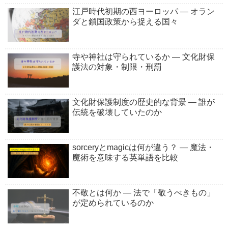
江戸時代初期の西ヨーロッパ ― オラン
ダと鎖国政策から捉える国々
寺や神社は守られているか ― 文化財保
護法の対象・制限・刑罰
文化財保護制度の歴史的な背景 ― 誰が
伝統を破壊していたのか
sorceryとmagicは何が違う？ ― 魔法・
魔術を意味する英単語を比較
不敬とは何か ― 法で「敬うべきもの」
が定められているのか