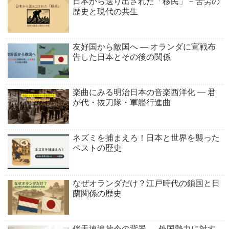
日本から送り出された「移民」－苦労の
歴史と現代の共生
友好国から敵国へ ― オランダに宣戦布
告した日本とその後の関係
楽曲にみる明治日本の音楽西洋化 ― 君
が代・抜刀隊・軍艦行進曲
ネズミを捕まえろ！日本と世界を襲った
ペストの歴史
なぜオランダだけ？江戸時代の鎖国と日
蘭関係の歴史
伴天連追放令の背景 ― 外国勢力に対す