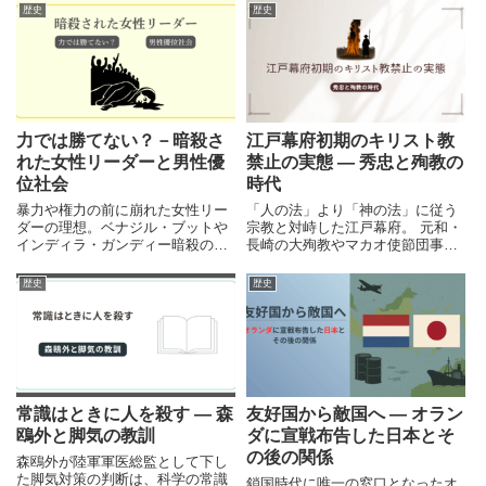
歴史
歴史
力では勝てない？－暗殺さ
江戸幕府初期のキリスト教
れた女性リーダーと男性優
禁止の実態 ― 秀忠と殉教の
位社会
時代
暴力や権力の前に崩れた女性リー
「人の法」より「神の法」に従う
ダーの理想。ベナジル・ブットや
宗教と対峙した江戸幕府。 元和・
インディラ・ガンディー暗殺の背
長崎の大殉教やマカオ使節団事件
景を振り返り、タリバン政権や日
を通して、宗教と国家の秩序を考
本社会に残る男性優位の構造を歴
えます。
歴史
歴史
史から考えます。
常識はときに人を殺す ― 森
友好国から敵国へ ― オラン
鴎外と脚気の教訓
ダに宣戦布告した日本とそ
の後の関係
森鴎外が陸軍軍医総監として下し
た脚気対策の判断は、科学の常識
鎖国時代に唯一の窓口となったオ