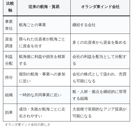
比較
従来の航海・貿易
オランダ東インド会社
軸
事業
航海ごとの事業
継続する会社
単位
資金
限られた出資者が航海ごと
多くの出資者から資金を集める
調達
に資金を出す
利益
航海後に利益や損失を精算
会社の利益を配当として分配す
分配
する
る
個別の航海・事業への参加
会社の株式として扱われ、売買
持分
に近い
も可能になる
船・人材・拠点を継続的に管理
組織
一時的な共同事業に近い
する組織
成功・失敗が航海ごとに左
大規模で長期的なアジア貿易が
効果
右されやすい
可能になる
オランダ東インド会社の新しさ