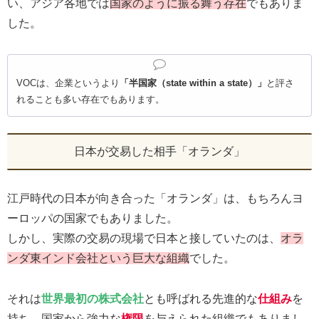
い、アジア各地では
国家のように振る舞う存在
でもありま
した。
VOCは、企業というより
「半国家（state within a state）」
と評さ
れることも多い存在でもあります。
日本が交易した相手「オランダ」
江戸時代の日本が向き合った「オランダ」は、もちろんヨ
ーロッパの国家でもありました。
しかし、実際の交易の現場で日本と接していたのは、
オラ
ンダ東インド会社という巨大な組織
でした。
それは
世界最初の株式会社
とも呼ばれる先進的な
仕組み
を
持ち、国家から強力な
権限
を与えられた組織でもありまし