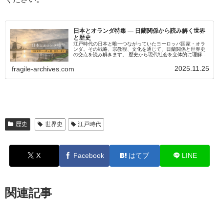
日本とオランダ特集 ― 日蘭関係から読み解く世界
と歴史
江戸時代の日本と唯一つながっていたヨーロッパ国家・オラ
ンダ。その戦略、宗教観、文化を通じて、日蘭関係と世界史
の交点を読み解きます。 歴史から現代社会を立体的に理解す
るための特集です。
2025.11.25
fragile-archives.com
歴史
世界史
江戸時代
X
Facebook
はてブ
LINE
関連記事