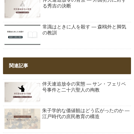
る秀吉の決断
常識はときに人を殺す ― 森鴎外と脚気
の教訓
関連記事
伴天連追放令の実態 ― サン・フェリペ
号事件と二十六聖人の殉教
朱子学的な価値観はどう広がったのか ―
江戸時代の庶民教育の構造