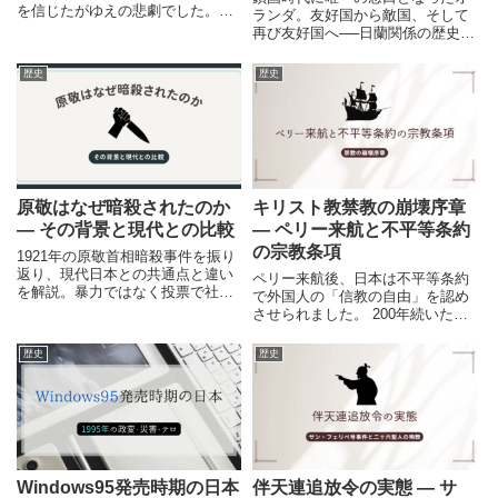
を信じたがゆえの悲劇でした。歴
ランダ。友好国から敵国、そして
史を振り返り、常識や権威を疑う
再び友好国へ──日蘭関係の歴史を
重要性を考えます。
詳しく解説します。
歴史
歴史
原敬はなぜ暗殺されたのか
キリスト教禁教の崩壊序章
― その背景と現代との比較
― ペリー来航と不平等条約
の宗教条項
1921年の原敬首相暗殺事件を振り
返り、現代日本との共通点と違い
ペリー来航後、日本は不平等条約
を解説。暴力ではなく投票で社会
で外国人の「信教の自由」を認め
を動かす重要性を考えます。
させられました。 200年続いたキ
リスト教禁教体制が崩れ始めた時
代を、宗教条項の原文と共に紐解
歴史
歴史
きます。
Windows95発売時期の日本
伴天連追放令の実態 ― サ