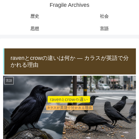
Fragile Archives
歴史
社会
思想
言語
ravenとcrowの違いは何か ― カラスが英語で分
かれる理由
言語