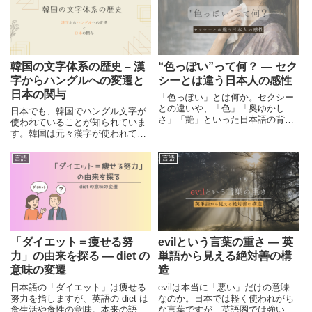
の単語について、意味や発音の違
いについてまとめて紹介します。
韓国の文字体系の歴史 – 漢
“色っぽい”って何？ ― セク
字からハングルへの変遷と
シーとは違う日本人の感性
日本の関与
「色っぽい」とは何か。セクシー
との違いや、「色」「奥ゆかし
日本でも、韓国でハングル文字が
さ」「艶」といった日本語の背景
使われていることが知られていま
から、日本人の感性を整理しま
す。韓国は元々漢字が使われてい
す。文化的な視点から、自分の感
た国ですが、近代に入ってからハ
じ方を見つめ直します。
ングル文字へと移行しており、そ
言語
言語
の変遷には「日本」も大きく関わ
っています。今回は、韓国の文字
の歴史と共に日本との関係もまと
めて紹介します。
「ダイエット＝痩せる努
evilという言葉の重さ ― 英
力」の由来を探る ― diet の
単語から見える絶対善の構
意味の変遷
造
日本語の「ダイエット」は痩せる
evilは本当に「悪い」だけの意味
努力を指しますが、英語の diet は
なのか。日本では軽く使われがち
食生活や食性の意味。本来の語源
な言葉ですが、英語圏では強い断