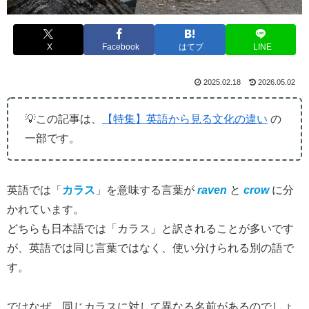
X
Facebook
はてブ
LINE
2025.02.18
2026.05.02
💡この記事は、
【特集】英語から見る文化の違い
の
一部です。
英語では「
カラス
」を意味する言葉が
raven
と
crow
に分
かれています。
どちらも日本語では「カラス」と訳されることが多いです
が、英語では同じ言葉ではなく、使い分けられる別の語で
す。
ではなぜ、同じカラスに対して異なる名前があるのでしょ