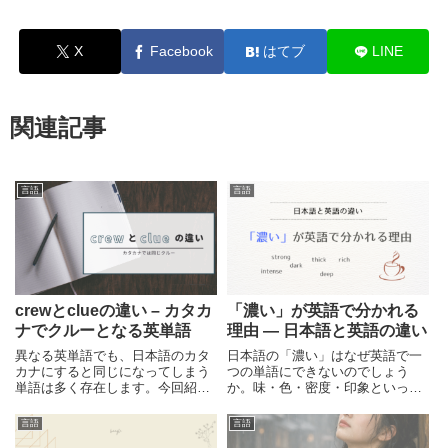
X
Facebook
はてブ
LINE
関連記事
言語
言語
crewとclueの違い – カタカ
「濃い」が英語で分かれる
ナでクルーとなる英単語
理由 ― 日本語と英語の違い
異なる英単語でも、日本語のカタ
日本語の「濃い」はなぜ英語で一
カナにすると同じになってしまう
つの単語にできないのでしょう
単語は多く存在します。今回紹介
か。味・色・密度・印象といった
するcrewとclueは、カタカナでは
異なる感覚を一語でまとめる日本
どちらも「クルー」となってしま
語と、対象ごとに分けて表現する
言語
言語
うため注意が必要です。それぞれ
英語の違いを解説します。