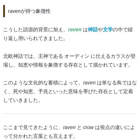
ravenが持つ象徴性
こうした語源的背景に加え、
raven
は
神話
や
文学
の中で繰
り返し用いられてきました。
北欧神話では、主神である オーディン に仕えるカラスが登
場し、知恵や情報を象徴する存在として描かれています。
このような文化的な蓄積によって、
raven
は単なる鳥ではな
く、死や知恵、予兆といった意味を帯びた存在として定着
していきました。
ここまで見てきたように、
raven
と
crow
は視点の違いによ
って分かれた言葉とも言えます。