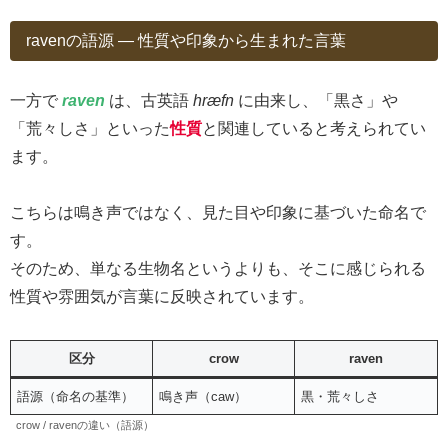
ravenの語源 ― 性質や印象から生まれた言葉
一方で
raven
は、古英語
hræfn
に由来し、「黒さ」や
「荒々しさ」といった
性質
と関連していると考えられてい
ます。
こちらは鳴き声ではなく、見た目や印象に基づいた命名で
す。
そのため、単なる生物名というよりも、そこに感じられる
性質や雰囲気が言葉に反映されています。
区分
crow
raven
語源（命名の基準）
鳴き声（caw）
黒・荒々しさ
crow / ravenの違い（語源）