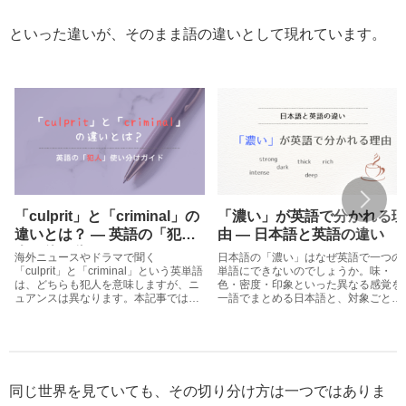
といった違いが、そのまま語の違いとして現れています。
「culprit」と「criminal」の
「濃い」が英語で分かれる理
違いとは？ ― 英語の「犯
由 ― 日本語と英語の違い
人」使い分けガイド
海外ニュースやドラマで聞く
日本語の「濃い」はなぜ英語で一つの
「culprit」と「criminal」という英単語
単語にできないのでしょうか。味・
は、どちらも犯人を意味しますが、ニ
色・密度・印象といった異なる感覚を
ュアンスは異なります。本記事では、
一語でまとめる日本語と、対象ごとに
それぞれの単語の、法律的・日常的な
分けて表現する英語の違いを解説しま
使い分けをわかりやすく紹介します。
す。
同じ世界を見ていても、その切り分け方は一つではありま