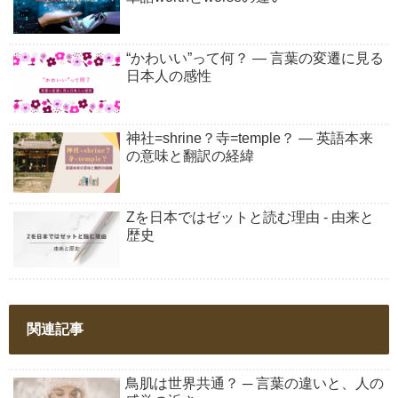
“かわいい”って何？ ― 言葉の変遷に見る
日本人の感性
神社=shrine？寺=temple？ ― 英語本来
の意味と翻訳の経緯
Zを日本ではゼットと読む理由 - 由来と
歴史
関連記事
鳥肌は世界共通？ ─ 言葉の違いと、人の