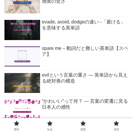
感覚の近さ
evade, avoid, dodgeの違い -「避ける」
を意味する英単語
spare me – 動詞だと難しい英単語【スペ
ア】
evilという言葉の重さ ― 英単語から見え
る絶対善の構造
“かわいい”って何？ ― 言葉の変遷に見る
日本人の感性
歴史
社会
思想
言語