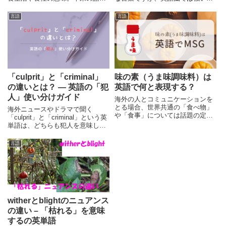
や歴史的背景を解説し、自然な英
定の響きを持ちます。Godを絶対
語表現も紹介します。
善とする宗教観から、その重さの
言語
言語
理由を読み解きます。
「culprit」と「criminal」
味の素（うま味調味料）は
の違いとは？ ― 英語の「犯
英語で何と表現する？
人」使い分けガイド
海外の人とコミュニケーションを
とる場合、世界共通の「食べ物」
海外ニュースやドラマで聞く
や「食事」については話題の定番
「culprit」と「criminal」という英
です。今回は「味の素(うま味調味
単語は、どちらも犯人を意味しま
料)」の事を英語では何と表現する
すが、ニュアンスは異なります。
のかを紹介していますので是非参
本記事では、それぞれの単語の、
言語
考にしてみてください。
法律的・日常的な使い分けをわか
りやすく紹介します。
witherとblightのニュアンス
の違い – 「枯れる」を意味
するの英単語