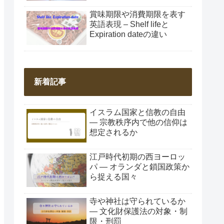
賞味期限や消費期限を表す
英語表現 – Shelf lifeと
Expiration dateの違い
新着記事
イスラム国家と信教の自由
― 宗教秩序内で他の信仰は
想定されるか
江戸時代初期の西ヨーロッ
パ ― オランダと鎖国政策か
ら捉える国々
寺や神社は守られているか
― 文化財保護法の対象・制
限・刑罰