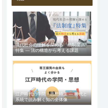
現代社会の理解を深める『法制度』
特集 ― 法の構造から考える課題
江戸時代の学問・思想特集 ― 時代と
系統で読み解く知の全体像