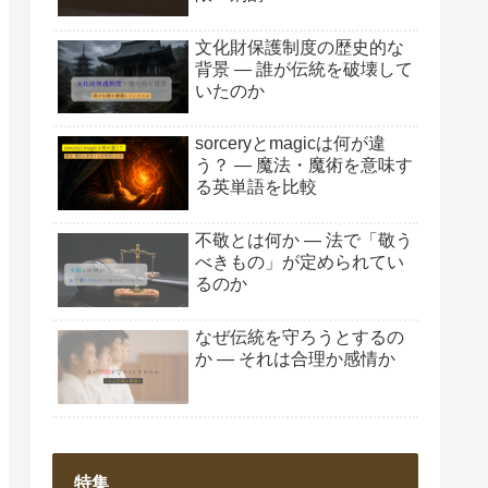
文化財保護制度の歴史的な
背景 ― 誰が伝統を破壊して
いたのか
sorceryとmagicは何が違
う？ ― 魔法・魔術を意味す
る英単語を比較
不敬とは何か ― 法で「敬う
べきもの」が定められてい
るのか
なぜ伝統を守ろうとするの
か ― それは合理か感情か
特集