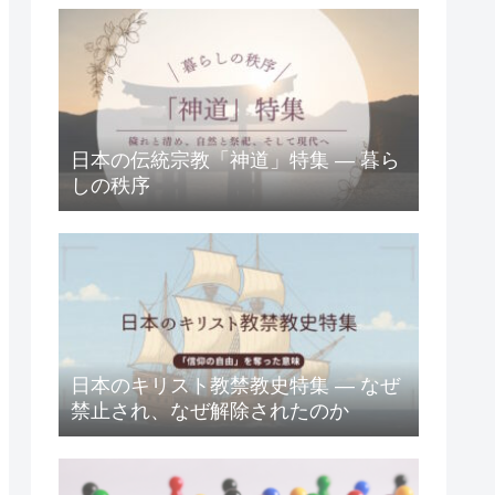
日本の伝統宗教「神道」特集 ― 暮ら
しの秩序
日本のキリスト教禁教史特集 ― なぜ
禁止され、なぜ解除されたのか