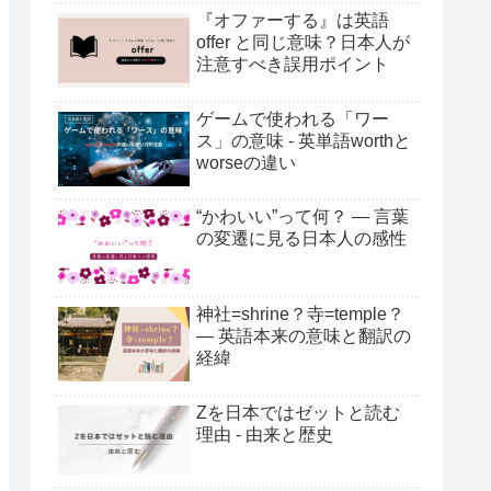
『オファーする』は英語
offer と同じ意味？日本人が
注意すべき誤用ポイント
ゲームで使われる「ワー
ス」の意味 - 英単語worthと
worseの違い
“かわいい”って何？ ― 言葉
の変遷に見る日本人の感性
神社=shrine？寺=temple？
― 英語本来の意味と翻訳の
経緯
Zを日本ではゼットと読む
理由 - 由来と歴史