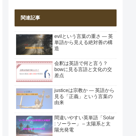
関連記事
evilという言葉の重さ ― 英
単語から見える絶対善の構
造
会釈は英語で何と言う？
bowに見る言語と文化の交
差点
justiceは宗教か ― 英語から
見る「正義」という言葉の
由来
間違いやすい英単語「Solar
: ソーラー」 – 太陽系と太
陽光発電