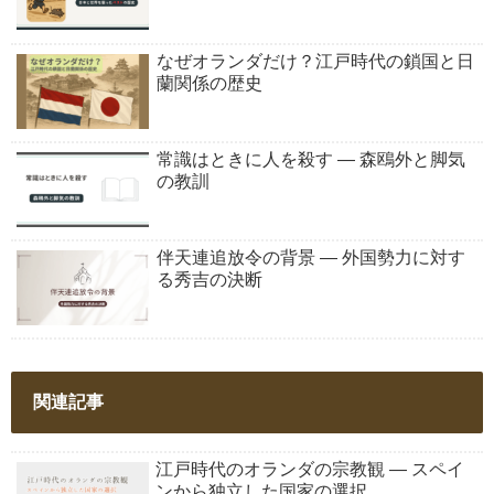
なぜオランダだけ？江戸時代の鎖国と日
蘭関係の歴史
常識はときに人を殺す ― 森鴎外と脚気
の教訓
伴天連追放令の背景 ― 外国勢力に対す
る秀吉の決断
関連記事
江戸時代のオランダの宗教観 ― スペイ
ンから独立した国家の選択