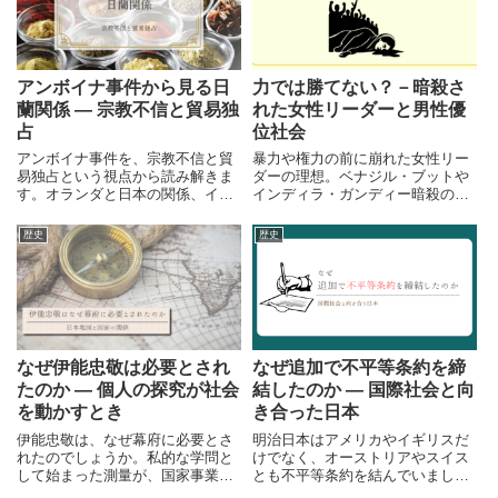
アンボイナ事件から見る日
力では勝てない？－暗殺さ
蘭関係 ― 宗教不信と貿易独
れた女性リーダーと男性優
占
位社会
アンボイナ事件を、宗教不信と貿
暴力や権力の前に崩れた女性リー
易独占という視点から読み解きま
ダーの理想。ベナジル・ブットや
す。オランダと日本の関係、イギ
インディラ・ガンディー暗殺の背
リス撤退、近世アジアの情勢まで
景を振り返り、タリバン政権や日
を整理し、事件の背景と意味を立
本社会に残る男性優位の構造を歴
歴史
歴史
体的に解説します。
史から考えます。
なぜ伊能忠敬は必要とされ
なぜ追加で不平等条約を締
たのか ― 個人の探究が社会
結したのか ― 国際社会と向
を動かすとき
き合った日本
伊能忠敬は、なぜ幕府に必要とさ
明治日本はアメリカやイギリスだ
れたのでしょうか。私的な学問と
けでなく、オーストリアやスイス
して始まった測量が、国家事業へ
とも不平等条約を結んでいまし
と転化し、日本列島の見え方を変
た。安政の五か国条約の後に広が