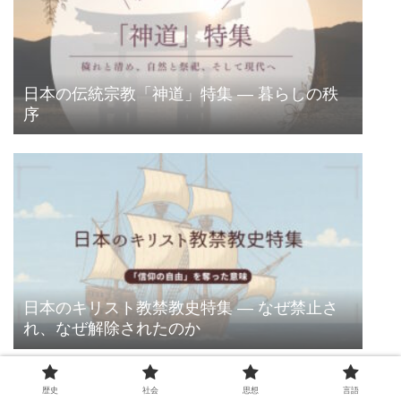
日本の伝統宗教「神道」特集 ― 暮らしの秩
序
日本のキリスト教禁教史特集 ― なぜ禁止さ
れ、なぜ解除されたのか
歴史
社会
思想
言語