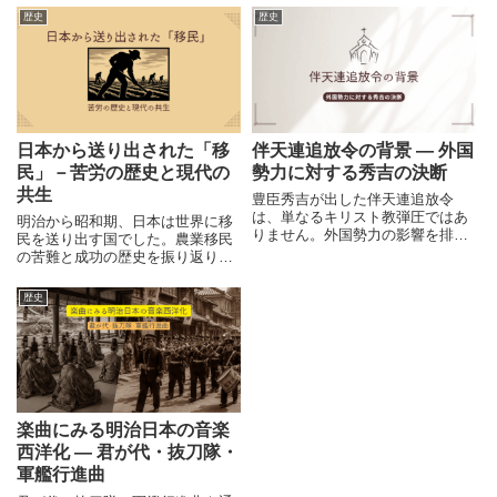
えた背景を解説します。
った条約網を解説します。
歴史
歴史
日本から送り出された「移
伴天連追放令の背景 ― 外国
民」－苦労の歴史と現代の
勢力に対する秀吉の決断
共生
豊臣秀吉が出した伴天連追放令
は、単なるキリスト教弾圧ではあ
明治から昭和期、日本は世界に移
りません。外国勢力の影響を排除
民を送り出す国でした。農業移民
し、日本の主権を守ろうとした政
の苦難と成功の歴史を振り返り、
治的決断でした。その背景と現代
現代の多文化共生を考えるヒント
への示唆を解説します。
を探ります。
歴史
楽曲にみる明治日本の音楽
西洋化 ― 君が代・抜刀隊・
軍艦行進曲