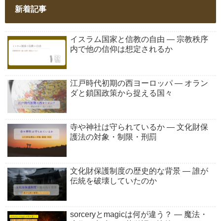
新着記事
イスラム国家と信教の自由 ― 宗教秩序
内で他の信仰は想定されるか
江戸時代初期の西ヨーロッパ ― オラン
ダと鎖国政策から捉える国々
寺や神社は守られているか ― 文化財保
護法の対象・制限・刑罰
文化財保護制度の歴史的な背景 ― 誰が
伝統を破壊していたのか
sorceryとmagicは何が違う？ ― 魔法・