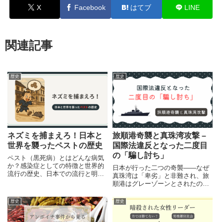
X
Facebook
はてブ
LINE
関連記事
歴史
歴史
ネズミを捕まえろ！日本と
旅順港奇襲と真珠湾攻撃 –
世界を襲ったペストの歴史
国際法違反となった二度目
の「騙し討ち」
ペスト（黒死病）とはどんな病気
か？感染症としての特徴と世界的
日本が行った二つの奇襲――なぜ
流行の歴史、日本での流行と明治
真珠湾は「卑劣」と非難され、旅
期の「ネズミ駆除キャンペーン」
順港はグレーゾーンとされたの
を分かりやすく紹介します。
か。その経緯と国際法の変遷を解
説します。
歴史
歴史