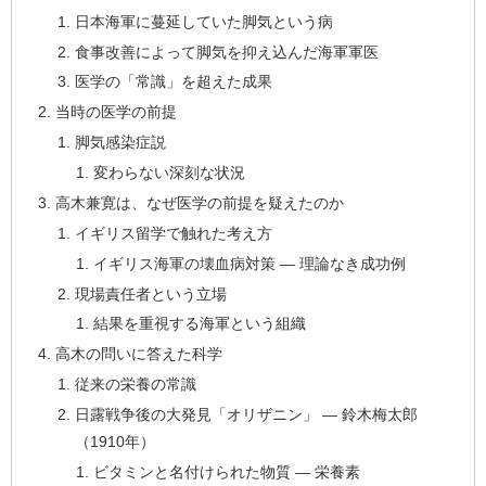
日本海軍に蔓延していた脚気という病
食事改善によって脚気を抑え込んだ海軍軍医
医学の「常識」を超えた成果
当時の医学の前提
脚気感染症説
変わらない深刻な状況
高木兼寛は、なぜ医学の前提を疑えたのか
イギリス留学で触れた考え方
イギリス海軍の壊血病対策 ― 理論なき成功例
現場責任者という立場
結果を重視する海軍という組織
高木の問いに答えた科学
従来の栄養の常識
日露戦争後の大発見「オリザニン」 ― 鈴木梅太郎
（1910年）
ビタミンと名付けられた物質 ― 栄養素