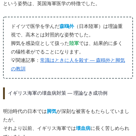
という姿勢は、英国海軍医学の特徴でした。
ドイツで医学を学んだ
森鴎外
（日本陸軍）は理論重
視で、高木とは対照的な姿勢でした。
脚気を感染症として扱った
陸軍
では、結果的に多く
の犠牲者がでることになります。
💡関連記事：
常識はときに人を殺す ― 森鴎外と脚気
の教訓
イギリス海軍の壊血病対策 ― 理論なき成功例
明治時代の日本では
脚気
が深刻な被害をもたらしていまし
たが、
それより以前、イギリス海軍では
壊血病
に長く苦しめられ