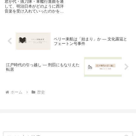
君が代・抜刀隊・軍艦行進曲を通
して、明治日本がどのように西洋
音楽を受け入れていったのかを解
説します。雅楽から軍楽へ、ドレ
ミファソラシドが当たり前になる
までの音楽西洋化の歴史をたどり
ます。
ペリー来航は「始まり」か ― 文化露寇と
フェートン号事件
江戸時代の引っ越し ― 刑罰にもなりえた
転居
ホーム
歴史