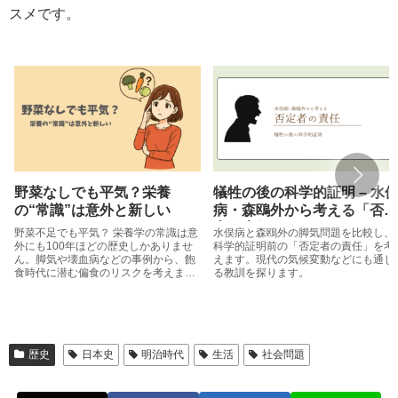
スメです。
野菜なしでも平気？栄養
犠牲の後の科学的証明 – 水
の“常識”は意外と新しい
病・森鴎外から考える「否定
者の責任」
野菜不足でも平気？ 栄養学の常識は意
水俣病と森鴎外の脚気問題を比較し、
外にも100年ほどの歴史しかありませ
科学的証明前の「否定者の責任」を考
ん。脚気や壊血病などの事例から、飽
えます。現代の気候変動などにも通じ
食時代に潜む偏食のリスクを考えま
る教訓を探ります。
す。
歴史
日本史
明治時代
生活
社会問題