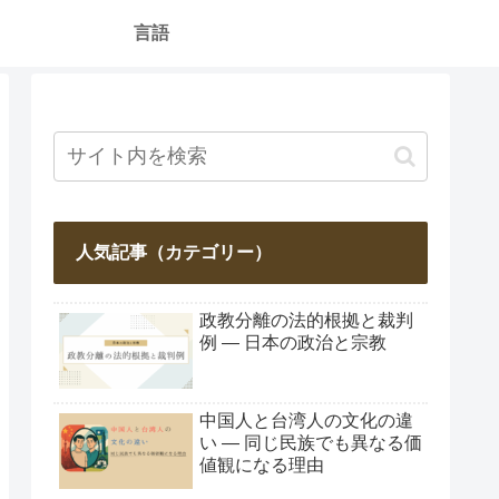
言語
人気記事（カテゴリー）
政教分離の法的根拠と裁判
例 ― 日本の政治と宗教
中国人と台湾人の文化の違
い ― 同じ民族でも異なる価
値観になる理由