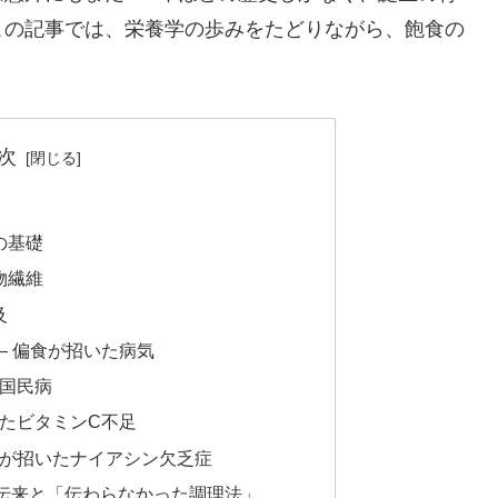
この記事では、栄養学の歩みをたどりながら、飽食の
次
の基礎
物繊維
及
― 偏食が招いた病気
だ国民病
めたビタミンC不足
化が招いたナイアシン欠乏症
伝来と「伝わらなかった調理法」