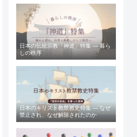
日本の伝統宗教「神道」特集 ― 暮ら
しの秩序
日本のキリスト教禁教史特集 ― なぜ
禁止され、なぜ解除されたのか