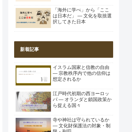
「海外に学べ」から「ここ
は日本だ」 ― 文化を取捨選
択してきた日本
新着記事
イスラム国家と信教の自由
― 宗教秩序内で他の信仰は
想定されるか
江戸時代初期の西ヨーロッ
パ ― オランダと鎖国政策か
ら捉える国々
寺や神社は守られているか
― 文化財保護法の対象・制
限・刑罰