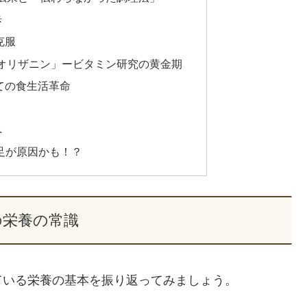
歩
克服
オリザニン」ービタミン研究の黄金期
ての食生活革命
へ
足が原因かも！？
の栄養の常識
ている栄養の基本を振り返ってみましょう。