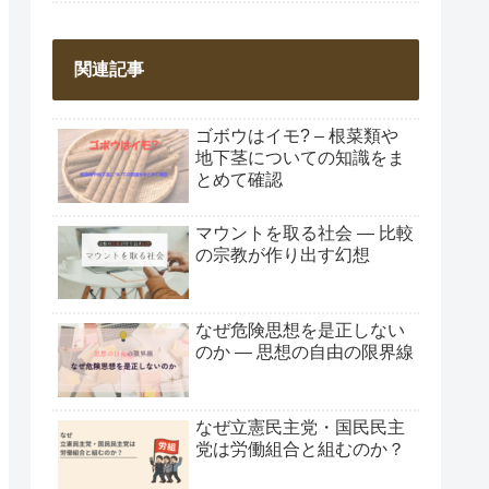
関連記事
ゴボウはイモ? – 根菜類や
地下茎についての知識をま
とめて確認
マウントを取る社会 ― 比較
の宗教が作り出す幻想
なぜ危険思想を是正しない
のか ― 思想の自由の限界線
なぜ立憲民主党・国民民主
党は労働組合と組むのか？