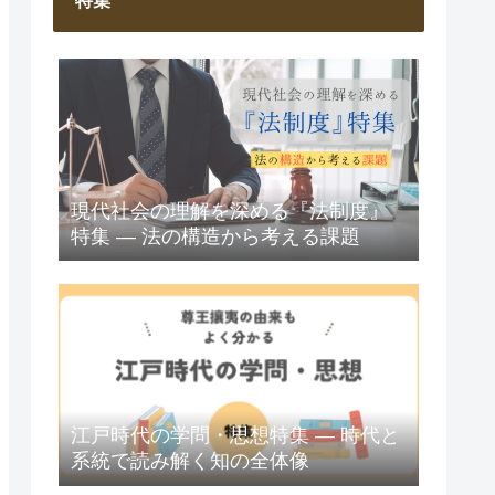
特集
現代社会の理解を深める『法制度』
特集 ― 法の構造から考える課題
江戸時代の学問・思想特集 ― 時代と
系統で読み解く知の全体像