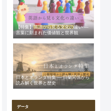
【特集】英語から見る文化の違い ―
言葉に刻まれた価値観と世界観
日本とオランダ特集 ― 日蘭関係から
読み解く世界と歴史
データ