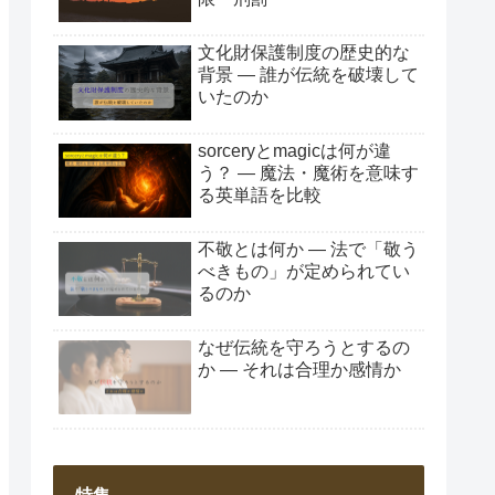
文化財保護制度の歴史的な
背景 ― 誰が伝統を破壊して
いたのか
sorceryとmagicは何が違
う？ ― 魔法・魔術を意味す
る英単語を比較
不敬とは何か ― 法で「敬う
べきもの」が定められてい
るのか
なぜ伝統を守ろうとするの
か ― それは合理か感情か