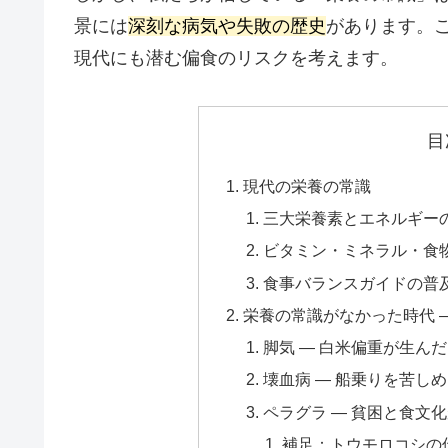
景には
深刻な病気や失敗の歴史
があります。
現代にも潜む偏食のリスクを考えます。
目
現代の栄養の常識
三大栄養素とエネルギー
ビタミン・ミネラル・食
食事バランスガイドの普
栄養の常識がなかった時代 
脚気 ― 白米偏重が生ん
壊血病 ― 船乗りを苦し
ペラグラ ― 貧困と食文
補足：トウモロコシの