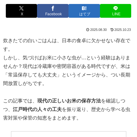
X
Facebook
はてブ
LINE
2025.08.30
2025.10.23
炊きたての白いごはんは、日本の食卓に欠かせない存在で
す。
しかし、気づけばお米に小さな虫が…という経験はありま
せんか？現代は冷蔵庫や密閉容器がある時代ですが、米は
「常温保存しても大丈夫」というイメージから、つい長期
間放置しがちです。
この記事では、
現代の正しいお米の保存方法
を確認しつ
つ、
江戸時代の人々の工夫
を振り返り、歴史から学べる虫
害対策や保管の知恵をまとめます。