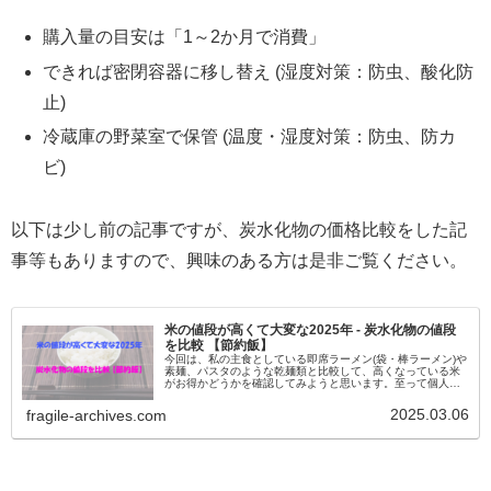
購入量の目安は「1～2か月で消費」
できれば密閉容器に移し替え (湿度対策：防虫、酸化防
止)
冷蔵庫の野菜室で保管 (温度・湿度対策：防虫、防カ
ビ)
以下は少し前の記事ですが、炭水化物の価格比較をした記
事等もありますので、興味のある方は是非ご覧ください。
米の値段が高くて大変な2025年 - 炭水化物の値段
を比較 【節約飯】
今回は、私の主食としている即席ラーメン(袋・棒ラーメン)や
素麺、パスタのような乾麺類と比較して、高くなっている米
がお得かどうかを確認してみようと思います。至って個人的
な家計の試算ではありますが、同じように食費の節約を考え
ている人たちの参考になれば幸いです。
2025.03.06
fragile-archives.com