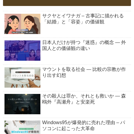
サクヤとイワナガ – 古事記に描かれる
「結婚」と「容姿」の価値観
日本人だけが持つ『迷惑』の概念 ― 外
国人との価値観の違い
マウントを取る社会 ― 比較の宗教が作
り出す幻想
その殺人は罪か、それとも救いか ― 森
鴎外『高瀬舟』と安楽死
Windows95が爆発的に売れた理由 – パ
ソコンに起こった大革命