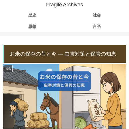
Fragile Archives
歴史
社会
思想
言語
お米の保存の昔と今 ― 虫害対策と保管の知恵
社会