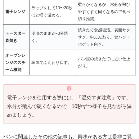
柔らかくなるが、水分が飛び
ラップをして10〜20秒
電子レンジ
やすくすぐ固くなるので食べ
ほど軽く温める。
切り推奨。
焼きたて食感復活。表面サク
トースター
冷凍のまま2〜3分焼
サク、中ふんわり。食パン・
直焼き
く。
バゲット向き。
オーブンレ
パン屋の焼きたてに近い仕上
ンジのスチ
蒸気でふんわり戻す。
がり。
ーム機能
電子レンジを使用する際には、「温めすぎ注意」です。
水分が飛んで硬くなるので、10秒ずつ様子を見ながら温
めましょう。
パンに関連したその他の記事も、興味がある方は是非ご覧