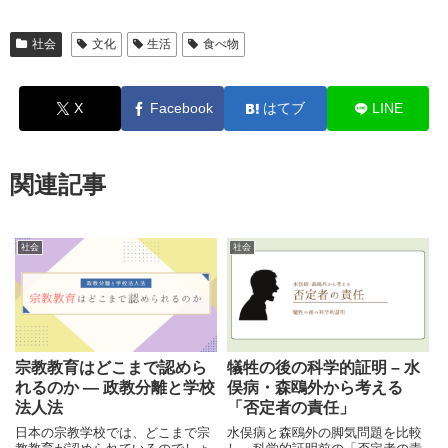
社会
文化
生活
食べ物
X
Facebook
はてブ
LINE
関連記事
社会
社会
宗教教育はどこまで認めら
犠牲の後の科学的証明 – 水
れるのか ― 政教分離と学校
俣病・森鴎外から考える
法人法
「否定者の責任」
日本の宗教学校では、どこまで宗
水俣病と森鴎外の脚気問題を比較