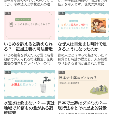
教教育が認められているのでしょ
し、科学的証明前の「否定者の責
うか。宗教法人と学校法人の違
任」を考えます。現代の気候変動
い、宗教教育に対する制度上の制
などにも通じる教訓を探ります。
限、政教分離との関係など、宗教
社会
社会
系学校を巡る法制度を分かりやす
く整理します。
いじめを訴えると訴えられ
なぜ人は目覚まし時計で起
る？－証拠主義の司法構造
きるようになったのか
いじめ被害を訴えた人が逆に名誉
昔の人はどうやって起きていた？
毀損で訴えられる司法構造。証拠
目覚まし時計の歴史と、人が無理
主義の限界とプライバシーの問題
やり起きる習慣が生まれた背景を
を考えます。
わかりやすく解説します。
社会
社会
水道水は飲まない？ ― 実は
日本で土葬はダメなの？―
地域で10倍もの差がある残
現行法令とその歴史的背景
留塩素