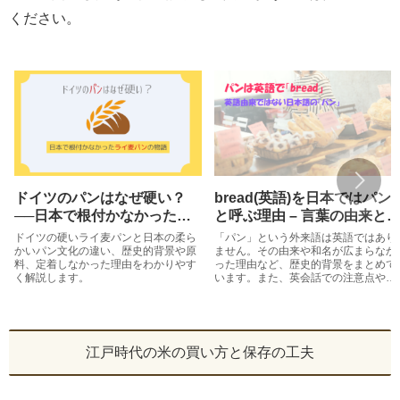
ください。
ドイツのパンはなぜ硬い？
bread(英語)を日本ではパン
──日本で根付かなかったラ
と呼ぶ理由 – 言葉の由来と
イ麦パンの物語
史
ドイツの硬いライ麦パンと日本の柔ら
「パン」という外来語は英語ではあり
かいパン文化の違い、歴史的背景や原
ません。その由来や和名が広まらなか
料、定着しなかった理由をわかりやす
った理由など、歴史的背景をまとめて
く解説します。
います。また、英会話での注意点や、
パンと関連した英単語なども紹介して
います。
江戸時代の米の買い方と保存の工夫