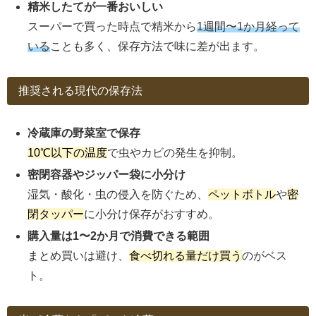
精米したてが一番おいしい
スーパーで買った時点で精米から
1週間〜1か月経って
いる
ことも多く、保存方法で味に差が出ます。
推奨される現代の保存法
冷蔵庫の野菜室で保存
10℃以下の温度
で虫やカビの発生を抑制。
密閉容器やジッパー袋に小分け
湿気・酸化・虫の侵入を防ぐため、
ペットボトル
や
密
閉タッパー
に小分け保存がおすすめ。
購入量は1〜2か月で消費できる範囲
まとめ買いは避け、
食べ切れる量だけ買う
のがベス
ト。