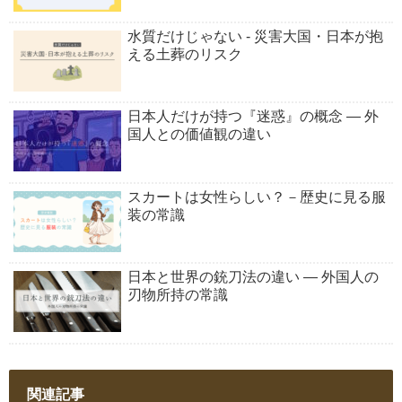
水質だけじゃない - 災害大国・日本が抱
える土葬のリスク
日本人だけが持つ『迷惑』の概念 ― 外
国人との価値観の違い
スカートは女性らしい？－歴史に見る服
装の常識
日本と世界の銃刀法の違い ― 外国人の
刃物所持の常識
関連記事