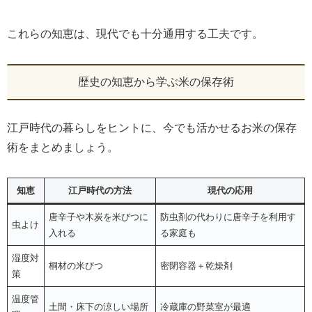
これらの知恵は、現代でも十分通用する工夫です。
歴史の知恵から学ぶ米の保存術
江戸時代の暮らしをヒントに、今でも活かせるお米の保存
術をまとめましょう。
知恵
江戸時代の方法
現代の応用
唐辛子や木炭を米びつに
防虫剤の代わりに唐辛子を利用す
虫よけ
入れる
る家庭も
湿度対
桐材の米びつ
密閉容器＋乾燥剤
策
温度管
土間・床下の涼しい場所
冷蔵庫の野菜室が最適