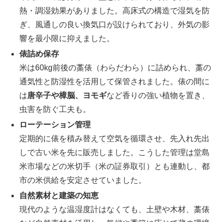
熱・調湿効果がありました。高床式の構造で湿気を防
ぎ、風通しの良い換気口が設けられており、外気の影
響を最小限に抑えました。
俵詰め保存
米は60kg前後の藁俵（わらだわら）に詰められ、藁の
通気性と防湿性を活用して保管されました。俵の間に
は
唐辛子や樟脳、ヨモギ
など香りの強い植物を置き、
虫害を防ぐ工夫も。
ローテーション管理
定期的に俵を積み替えて空気を循環させ、先入れ先出
しで古い米を先に販売しました。こうした管理は堂島
米市場などの米切手（米の証券取引）とも連動し、都
市の米供給を安定させていました。
自然素材と建築の知恵
現代のような温湿度計はなくても、土壁や木材、藁俵