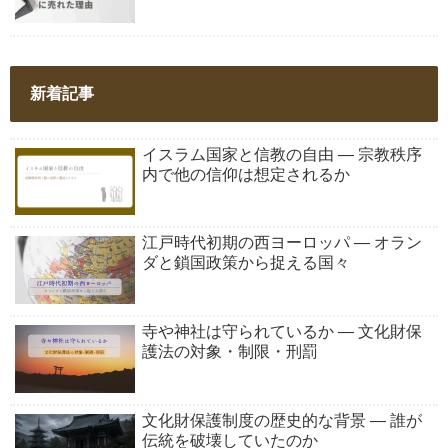
新着記事
イスラム国家と信教の自由 ― 宗教秩序
内で他の信仰は想定されるか
江戸時代初期の西ヨーロッパ ― オラン
ダと鎖国政策から捉える国々
寺や神社は守られているか ― 文化財保
護法の対象・制限・刑罰
文化財保護制度の歴史的な背景 ― 誰が
伝統を破壊していたのか