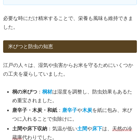
必要な時にだけ精米することで、栄養も風味も維持できま
した。
米びつと防虫の知恵
江戸の人々は、湿気や虫害からお米を守るためにいくつか
の工夫を凝らしていました。
桐の米びつ
：
桐材
は湿度を調整し、防虫効果もあるた
め重宝されました。
唐辛子・木炭・和紙
：
唐辛子
や
木炭
を紙に包み、米び
つに入れることで虫除けに。
土間や床下収納
：気温が低い
土間
や
床下
は、
天然の冷
蔵庫
代わりでした。