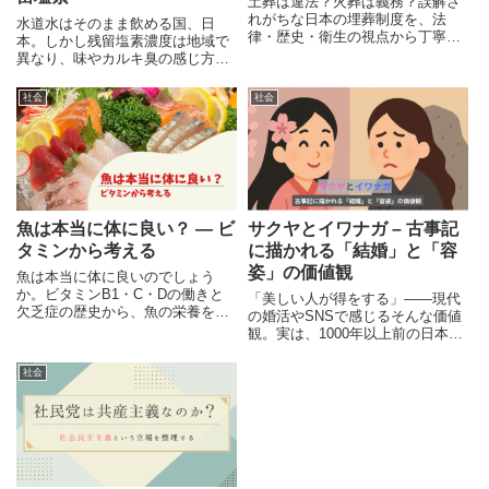
土葬は違法？火葬は義務？誤解さ
れがちな日本の埋葬制度を、法
水道水はそのまま飲める国、日
律・歴史・衛生の視点から丁寧に
本。しかし残留塩素濃度は地域で
解説。正しい知識で多文化共生を
異なり、味やカルキ臭の感じ方に
考える一歩に。
は大きな差があります。「水道水
を飲む／飲まない」をめぐる価値
社会
社会
観の分断について考えます。
魚は本当に体に良い？ ― ビ
サクヤとイワナガ – 古事記
タミンから考える
に描かれる「結婚」と「容
姿」の価値観
魚は本当に体に良いのでしょう
か。ビタミンB1・C・Dの働きと
「美しい人が得をする」――現代
欠乏症の歴史から、魚の栄養を再
の婚活やSNSで感じるそんな価値
整理します。「バランスの良い食
観。実は、1000年以上前の日本神
事」という言葉も含め、食習慣を
話でも、外見で人生が大きく変わ
見直すための視点を提示します。
った姉妹がいたのをご存知です
社会
か？本記事では、古事記に登場す
るサクヤとイワナガのエピソード
から、“容姿と結婚”に対する日本
古来の価値観をひも解きます。