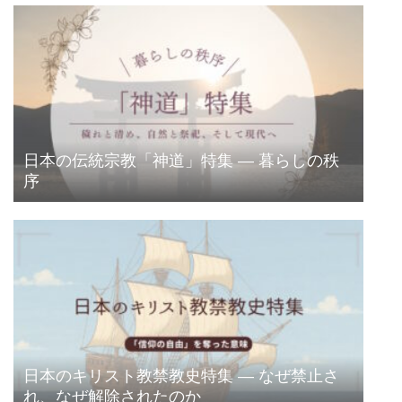
日本の伝統宗教「神道」特集 ― 暮らしの秩
序
日本のキリスト教禁教史特集 ― なぜ禁止さ
れ、なぜ解除されたのか