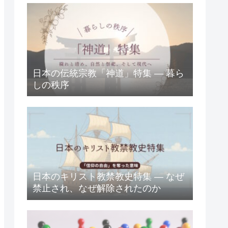
日本の伝統宗教「神道」特集 ― 暮ら
しの秩序
日本のキリスト教禁教史特集 ― なぜ
禁止され、なぜ解除されたのか