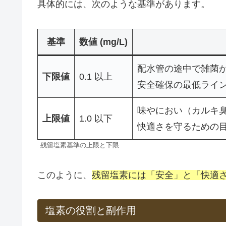
具体的には、次のような基準があります。
基準
数値 (mg/L)
配水管の途中で雑菌
下限値
0.1 以上
安全確保の最低ライ
味やにおい（カルキ
上限値
1.0 以下
快適さを守るための
残留塩素基準の上限と下限
このように、
残留塩素には「安全」と「快適
塩素の役割と副作用