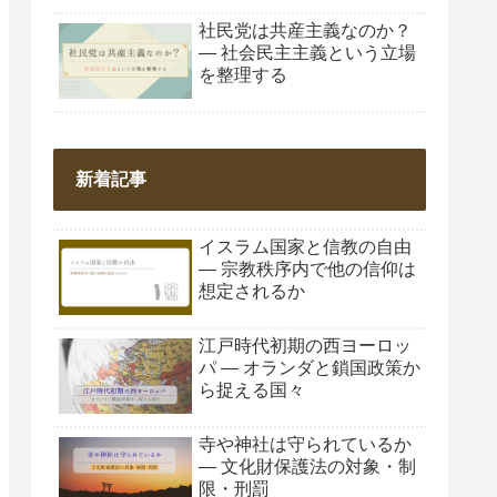
社民党は共産主義なのか？
― 社会民主主義という立場
を整理する
新着記事
イスラム国家と信教の自由
― 宗教秩序内で他の信仰は
想定されるか
江戸時代初期の西ヨーロッ
パ ― オランダと鎖国政策か
ら捉える国々
寺や神社は守られているか
― 文化財保護法の対象・制
限・刑罰