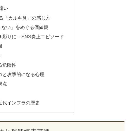
違い
る「カルキ臭」の感じ方
まない」をめぐる価値観
彫りに – SNS炎上エピソード
因
さ
る危険性
つと攻撃的になる心理
視点
近代インフラの歴史