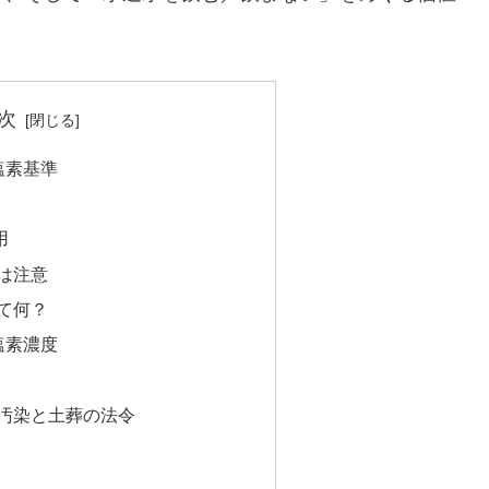
次
塩素基準
用
は注意
て何？
塩素濃度
汚染と土葬の法令