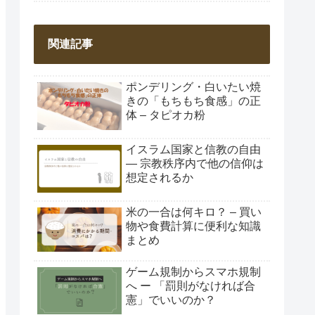
関連記事
ポンデリング・白いたい焼
きの「もちもち食感」の正
体 – タピオカ粉
イスラム国家と信教の自由
― 宗教秩序内で他の信仰は
想定されるか
米の一合は何キロ？ – 買い
物や食費計算に便利な知識
まとめ
ゲーム規制からスマホ規制
へ ー 「罰則がなければ合
憲」でいいのか？