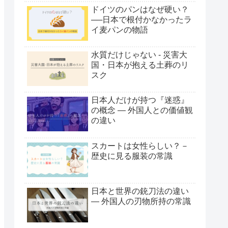
ドイツのパンはなぜ硬い？
──日本で根付かなかったラ
イ麦パンの物語
水質だけじゃない - 災害大
国・日本が抱える土葬のリ
スク
日本人だけが持つ『迷惑』
の概念 ― 外国人との価値観
の違い
スカートは女性らしい？－
歴史に見る服装の常識
日本と世界の銃刀法の違い
― 外国人の刃物所持の常識