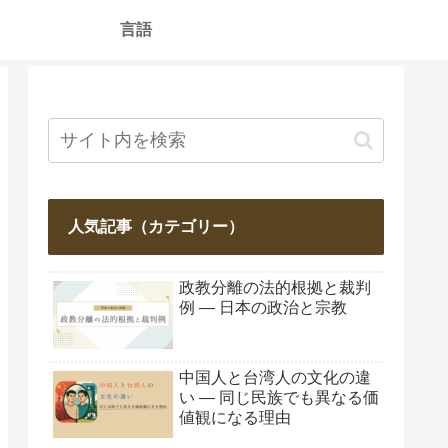
言語
人気記事（カテゴリー）
政教分離の法的根拠と裁判
例 ― 日本の政治と宗教
中国人と台湾人の文化の違
い ― 同じ民族でも異なる価
値観になる理由