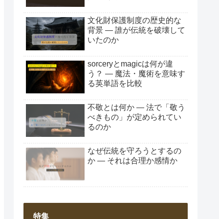
文化財保護制度の歴史的な
背景 ― 誰が伝統を破壊して
いたのか
sorceryとmagicは何が違
う？ ― 魔法・魔術を意味す
る英単語を比較
不敬とは何か ― 法で「敬う
べきもの」が定められてい
るのか
なぜ伝統を守ろうとするの
か ― それは合理か感情か
特集