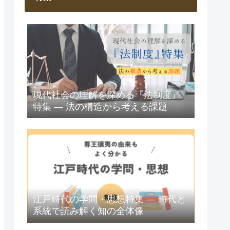
現代社会の理解を深める『法制度』
特集 ― 法の構造から考える課題
江戸時代の学問・思想特集 ― 時代と
系統で読み解く知の全体像