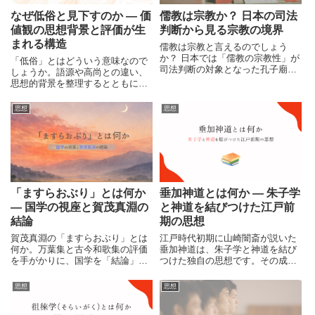
なぜ低俗と見下すのか ― 価
儒教は宗教か？ 日本の司法
値観の思想背景と評価が生
判断から見る宗教の境界
まれる構造
儒教は宗教と言えるのでしょう
か？ 日本では「儒教の宗教性」が
「低俗」とはどういう意味なので
司法判断の対象となった孔子廟訴
しょうか。語源や高尚との違い、
訟の判決がありました。本記事で
思想的背景を整理するとともに、
は、憲法20条の政教分離の観点か
低俗という評価が生まれる構造
ら、儒教と宗教の境界を分かりや
や、価値観を絶対視することで他
思想
思想
すく解説します。
者を見下してしまう心理について
解説します。
「ますらおぶり」とは何か
垂加神道とは何か ― 朱子学
― 国学の視座と賀茂真淵の
と神道を結びつけた江戸前
結論
期の思想
賀茂真淵の「ますらおぶり」とは
江戸時代初期に山崎闇斎が説いた
何か。万葉集と古今和歌集の評価
垂加神道は、朱子学と神道を結び
を手がかりに、国学を「結論」で
つけた独自の思想です。その成立
はなく「視座＝方法」として整理
背景や特徴、後の水戸学・尊王思
します。江戸時代の学問・思想史
想との関係をわかりやすく解説し
思想
思想
の中で国学を構造的に理解するた
ます。
めの記事です。