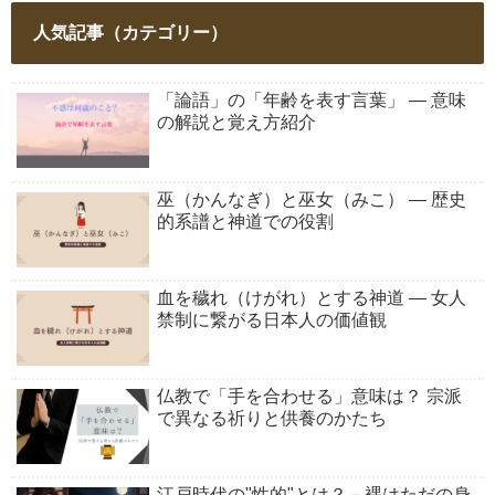
人気記事（カテゴリー）
「論語」の「年齢を表す言葉」 ― 意味
の解説と覚え方紹介
巫（かんなぎ）と巫女（みこ） ― 歴史
的系譜と神道での役割
血を穢れ（けがれ）とする神道 ― 女人
禁制に繋がる日本人の価値観
仏教で「手を合わせる」意味は？ 宗派
で異なる祈りと供養のかたち
江戸時代の"性的"とは？－裸はただの身