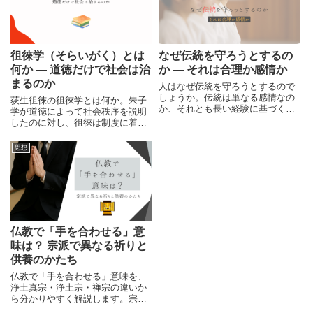
徂徠学（そらいがく）とは
なぜ伝統を守ろうとするの
何か ― 道徳だけで社会は治
か ― それは合理か感情か
まるのか
人はなぜ伝統を守ろうとするので
しょうか。伝統は単なる感情なの
荻生徂徠の徂徠学とは何か。朱子
か、それとも長い経験に基づく合
学が道徳によって社会秩序を説明
理があるのか。共同体の維持や経
したのに対し、徂徠は制度に着目
験の蓄積、近代合理主義との違
しました。古文辞学や古学との関
い、保守と革新の考え方から、合
係、伊藤仁斎から続く思想史の流
思想
理と感情の対立構造を整理しま
れの中で徂徠学の位置付けを読み
す。
解きます。
仏教で「手を合わせる」意
味は？ 宗派で異なる祈りと
供養のかたち
仏教で「手を合わせる」意味を、
浄土真宗・浄土宗・禅宗の違いか
ら分かりやすく解説します。宗派
によって祈りの心は異なっても、