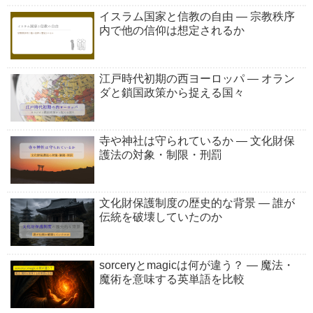
イスラム国家と信教の自由 ― 宗教秩序
内で他の信仰は想定されるか
江戸時代初期の西ヨーロッパ ― オラン
ダと鎖国政策から捉える国々
寺や神社は守られているか ― 文化財保
護法の対象・制限・刑罰
文化財保護制度の歴史的な背景 ― 誰が
伝統を破壊していたのか
sorceryとmagicは何が違う？ ― 魔法・
魔術を意味する英単語を比較