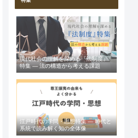
特集
現代社会の理解を深める『法制度』
特集 ― 法の構造から考える課題
江戸時代の学問・思想特集 ― 時代と
系統で読み解く知の全体像