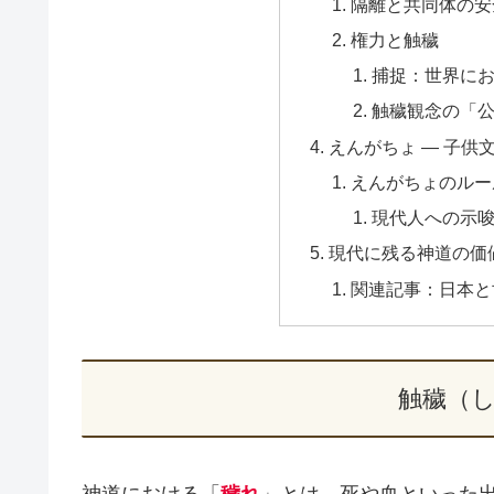
隔離と共同体の安
権力と触穢
捕捉：世界に
触穢観念の「
えんがちょ ― 子供
えんがちょのルー
現代人への示
現代に残る神道の価
関連記事：日本と
触穢（