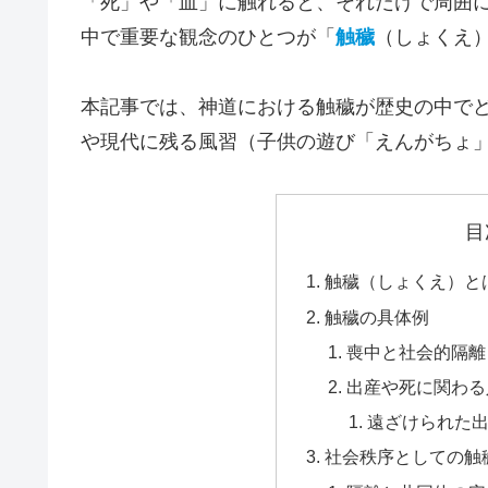
「死」や「血」に触れると、それだけで周囲
中で重要な観念のひとつが「
触穢
（しょくえ
本記事では、神道における触穢が歴史の中で
や現代に残る風習（子供の遊び「えんがちょ
目
触穢（しょくえ）と
触穢の具体例
喪中と社会的隔離
出産や死に関わる
遠ざけられた出
社会秩序としての触