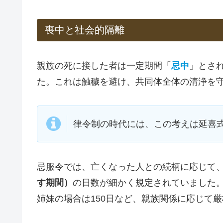
喪中と社会的隔離
親族の死に接した者は一定期間「
忌中
」とさ
た。これは触穢を避け、共同体全体の清浄を
律令制の時代には、この考えは延喜
忌服令では、亡くなった人との続柄に応じて
す期間）
の日数が細かく規定されていました
姉妹の場合は150日など、親族関係に応じて