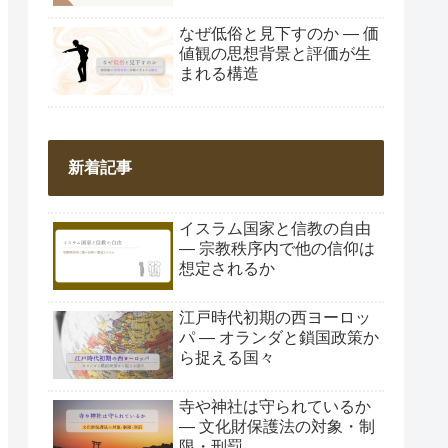
なぜ低俗と見下すのか ― 価
値観の思想背景と評価が生
まれる構造
新着記事
イスラム国家と信教の自由
― 宗教秩序内で他の信仰は
想定されるか
江戸時代初期の西ヨーロッ
パ ― オランダと鎖国政策か
ら捉える国々
寺や神社は守られているか
― 文化財保護法の対象・制
限・刑罰