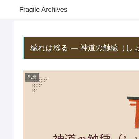
Fragile Archives
穢れは移る ― 神道の触穢（し
思想