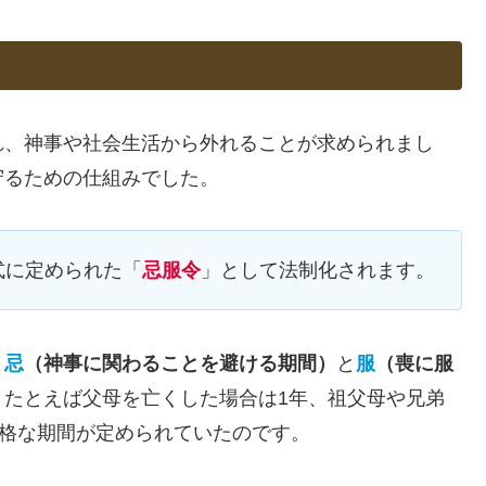
れ、神事や社会生活から外れることが求められまし
守るための仕組みでした。
式に定められた「
忌服令
」として法制化されます。
、
忌
（神事に関わることを避ける期間）
と
服
（喪に服
。たとえば父母を亡くした場合は1年、祖父母や兄弟
厳格な期間が定められていたのです。