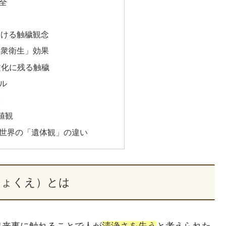
全
おける触穢観念
公衆衛生」効果
文化に残る触穢
ル
唆
値観
世界の「遺体観」の違い
しょくえ）とは