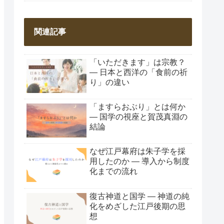
関連記事
「いただきます」は宗教？
― 日本と西洋の「食前の祈
り」の違い
「ますらおぶり」とは何か
― 国学の視座と賀茂真淵の
結論
なぜ江戸幕府は朱子学を採
用したのか ― 導入から制度
化までの流れ
復古神道と国学 ― 神道の純
化をめざした江戸後期の思
想