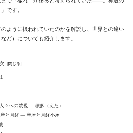
にまで「穢れ」が移ると考えられていた――。神道の
）」です。
どのように扱われていたのかを解説し、世界との違い
」など）についても紹介します。
次
は
人々への蔑視 ― 穢多（えた）
産と月経 ― 産屋と月経小屋
穢