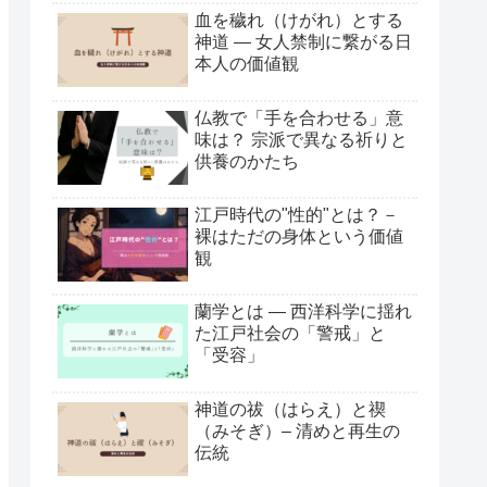
血を穢れ（けがれ）とする
神道 ― 女人禁制に繋がる日
本人の価値観
仏教で「手を合わせる」意
味は？ 宗派で異なる祈りと
供養のかたち
江戸時代の"性的"とは？－
裸はただの身体という価値
観
蘭学とは ― 西洋科学に揺れ
た江戸社会の「警戒」と
「受容」
神道の祓（はらえ）と禊
（みそぎ）– 清めと再生の
伝統