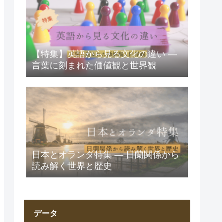
【特集】英語から見る文化の違い ―
言葉に刻まれた価値観と世界観
日本とオランダ特集 ― 日蘭関係から
読み解く世界と歴史
データ