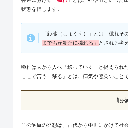
神道における「
穢れ
」とは、死や血といった
状態を指します。
「触穢（しょくえ）」とは、穢れそ
までもが新たに穢れる」
とされる考
穢れは人から人へ「移っていく」と捉えられ
ここで言う「移る」とは、病気や感染のこと
触
この触穢の発想は、古代から中世にかけて社