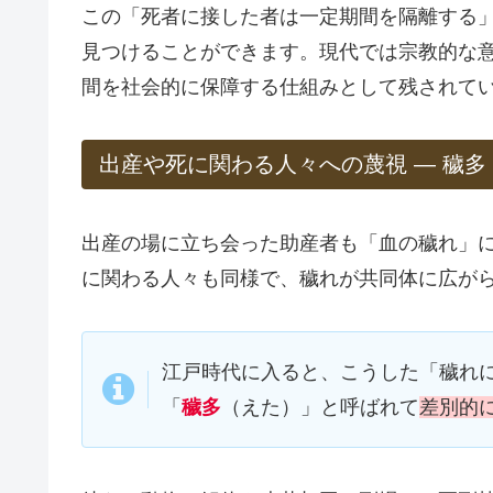
この「死者に接した者は一定期間を隔離する
見つけることができます。現代では宗教的な
間を社会的に保障する仕組みとして残されて
出産や死に関わる人々への蔑視 ― 穢多
出産の場に立ち会った助産者も「血の穢れ」
に関わる人々も同様で、穢れが共同体に広が
江戸時代に入ると、こうした「穢れ
「
穢多
（えた）」と呼ばれて
差別的