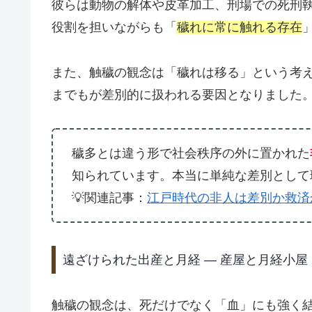
彼らは動物の解体や皮革加工、刑場での死刑
役割を担いながらも「
穢れに常に触れる存在
また、触穢の観念は「穢れは移る」という考
までもが差別的に扱われる要因となりました
穢多とは違う形で社会秩序の外に置かれた
知られています。本当に単純な差別として
💡関連記事：
江戸時代の非人は差別か救済
遠ざけられた出産と月経 ― 産屋と月経小屋
触穢の観念は、死だけでなく「血」にも強く