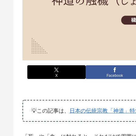
X
Facebook
💡この記事は、
日本の伝統宗教「神道」特