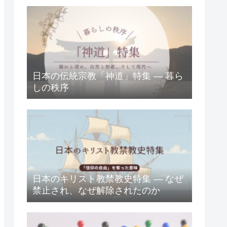
日本の伝統宗教「神道」特集 ― 暮ら
しの秩序
日本のキリスト教禁教史特集 ― なぜ
禁止され、なぜ解除されたのか