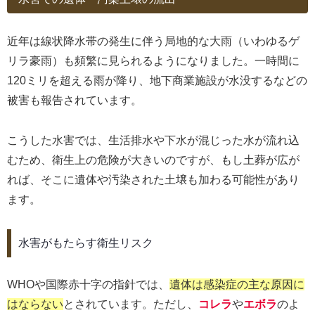
近年は線状降水帯の発生に伴う局地的な大雨（いわゆるゲ
リラ豪雨）も頻繁に見られるようになりました。一時間に
120ミリを超える雨が降り、地下商業施設が水没するなどの
被害も報告されています。
こうした水害では、生活排水や下水が混じった水が流れ込
むため、衛生上の危険が大きいのですが、もし土葬が広が
れば、そこに遺体や汚染された土壌も加わる可能性があり
ます。
水害がもたらす衛生リスク
WHOや国際赤十字の指針では、
遺体は感染症の主な原因に
はならない
とされています。ただし、
コレラ
や
エボラ
のよ