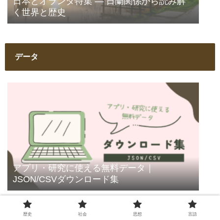
日本とオランダ特集 ― 日蘭関係から読み解
く世界と歴史
データ
アプリ・研究に使える無料データ｜
JSON/CSVダウンロード集
歴史
社会
思想
言語