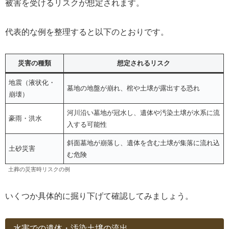
被害を受けるリスクが想定されます。
代表的な例を整理すると以下のとおりです。
災害の種類
想定されるリスク
地震（液状化・
墓地の地盤が崩れ、棺や土壌が露出する恐れ
崩壊）
河川沿い墓地が冠水し、遺体や汚染土壌が水系に流
豪雨・洪水
入する可能性
斜面墓地が崩落し、遺体を含む土壌が集落に流れ込
土砂災害
む危険
土葬の災害時リスクの例
いくつか具体的に掘り下げて確認してみましょう。
水害での遺体・汚染土壌の流出