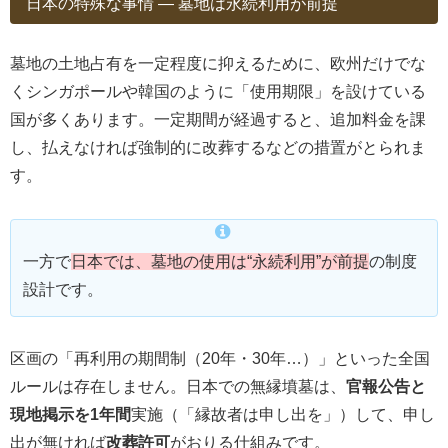
日本の特殊な事情 ― 墓地は永続利用が前提
墓地の土地占有を一定程度に抑えるために、欧州だけでな
くシンガポールや韓国のように「使用期限」を設けている
国が多くあります。一定期間が経過すると、追加料金を課
し、払えなければ強制的に改葬するなどの措置がとられま
す。
一方で
日本では、墓地の使用は“永続利用”が前提
の制度
設計です。
区画の「再利用の期間制（20年・30年…）」といった全国
ルールは存在しません。日本での無縁墳墓は、
官報公告と
現地掲示を1年間
実施（「縁故者は申し出を」）して、申し
出が無ければ
改葬許可
がおりる仕組みです。