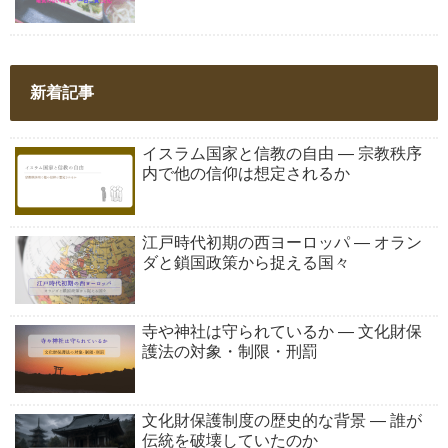
新着記事
イスラム国家と信教の自由 ― 宗教秩序
内で他の信仰は想定されるか
江戸時代初期の西ヨーロッパ ― オラン
ダと鎖国政策から捉える国々
寺や神社は守られているか ― 文化財保
護法の対象・制限・刑罰
文化財保護制度の歴史的な背景 ― 誰が
伝統を破壊していたのか