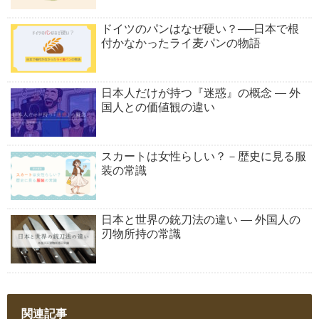
ドイツのパンはなぜ硬い？──日本で根
付かなかったライ麦パンの物語
日本人だけが持つ『迷惑』の概念 ― 外
国人との価値観の違い
スカートは女性らしい？－歴史に見る服
装の常識
日本と世界の銃刀法の違い ― 外国人の
刃物所持の常識
関連記事