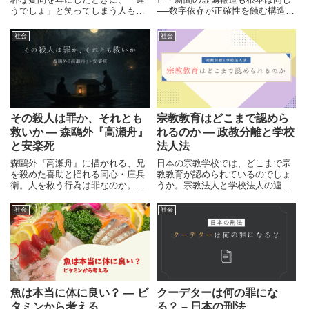
うでしょ」と笑ってしまう人もい
──数字依存が正確性を蝕む構造を
るでしょう。しかし、よく考えた
分析し、脱却への具体策を提案し
ら根菜類や地下茎などといった言
ます。
社会
社会
葉は思い浮かぶものの、具体的に
その言葉の意味やゴボウとイモの
違いを説明できる人は少ないので
はないでしょうか。今回は、そん
なゴボウとイモについての違いと
共に、関連する周辺知識をまとめ
て確認していってみます。
その殺人は罪か、それとも
宗教教育はどこまで認めら
救いか ― 森鴎外『高瀬舟』
れるのか ― 政教分離と学校
と安楽死
法人法
森鷗外『高瀬舟』に描かれる、兄
日本の宗教学校では、どこまで宗
を殺めた喜助と揺れる同心・庄兵
教教育が認められているのでしょ
衛。人を救う行為は罪なのか。安
うか。宗教法人と学校法人の違
楽死・尊厳死が語られる現代に、
い、宗教教育に対する制度上の制
この物語は何を問いかけるのか。
限、政教分離との関係など、宗教
社会
社会
系学校を巡る法制度を分かりやす
く整理します。
魚は本当に体に良い？ ― ビ
クーデターは何の罪にな
タミンから考える
る？ – 日本の刑法