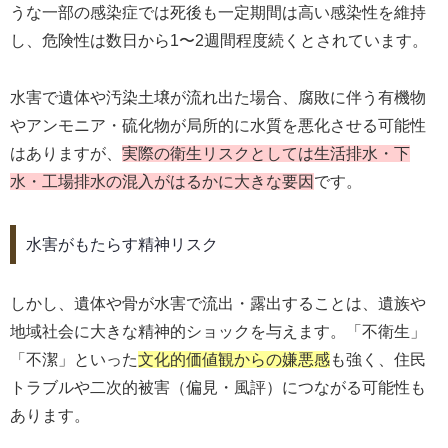
うな一部の感染症では死後も一定期間は高い感染性を維持
し、危険性は数日から1〜2週間程度続くとされています。
水害で遺体や汚染土壌が流れ出た場合、腐敗に伴う有機物
やアンモニア・硫化物が局所的に水質を悪化させる可能性
はありますが、
実際の衛生リスクとしては生活排水・下
水・工場排水の混入がはるかに大きな要因
です。
水害がもたらす精神リスク
しかし、遺体や骨が水害で流出・露出することは、遺族や
地域社会に大きな精神的ショックを与えます。「不衛生」
「不潔」といった
文化的価値観からの嫌悪感
も強く、住民
トラブルや二次的被害（偏見・風評）につながる可能性も
あります。