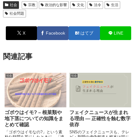
社会
宗教
政治的な影響
文化
法令
生活
社会問題
X
Facebook
はてブ
LINE
関連記事
社会
社会
ゴボウはイモ? – 根菜類や
フェイクニュースが生まれ
地下茎についての知識をま
る理由 ― 正確性を蝕む数字
とめて確認
依存
「ゴボウはイモなの?」という素
SNSのフェイクニュースも、テレ
朴な疑問を耳にしたときに、「違
ビ・新聞の虚偽報道も根本は同じ