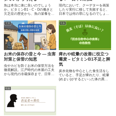
魚は本当に体に良いのでしょう
現代において、クーデターを画策
か。ビタミンB1・C・Dの働きと
したり実行に移して失敗すると、
欠乏症の歴史から、魚の栄養を再
日本では何の罪になるのでしょう
整理します。「バランスの良い食
か。今回は、日本の刑法において
事」という言葉も含め、食習慣を
「クーデター計画や実行」に対し
社会
社会
見直すための視点を提示します。
て適用される可能性がある罪をい
くつかまとめて紹介しています。
お米の保存の昔と今 ― 虫害
痺れや眩暈の改善に役立つ
対策と保管の知恵
蕎麦 – ビタミンB1不足と脚
気
虫やカビを防ぐお米の保管方法を
徹底解説。江戸時代の米屋の工夫
炭水化物を中心とした食生活をし
から現代の冷蔵保存まで、日常で
ていると、手足が痺れたり、眩暈
活かせる保存の知恵を紹介。
(めまい)がするといった体の異変
を感じる事があります。今回は、
この症状の原因や危険性と共に、
社会
その対策に蕎麦(そば)が役に立つ
ということを、歴史を交えて紹介
しています。