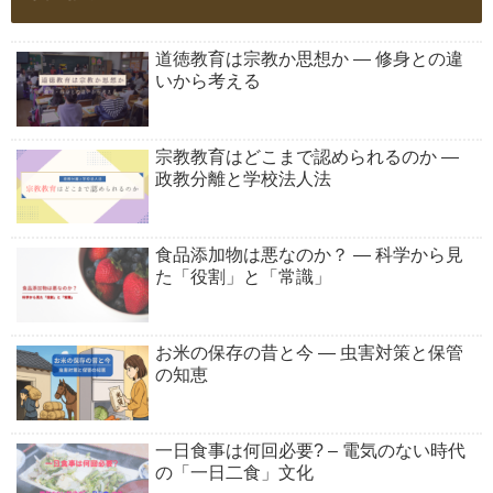
道徳教育は宗教か思想か ― 修身との違
いから考える
宗教教育はどこまで認められるのか ―
政教分離と学校法人法
食品添加物は悪なのか？ ― 科学から見
た「役割」と「常識」
お米の保存の昔と今 ― 虫害対策と保管
の知恵
一日食事は何回必要? – 電気のない時代
の「一日二食」文化