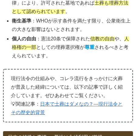
律」により、許可された墓地であれば
土葬も埋葬方法
として認められています
。
衛生基準
：WHOが示す条件を満たす限り、公衆衛生上
の大きな影響はないとされます。
個人の自由
：憲法20条で保障された
信教の自由
や、
人
格権の一部
としての埋葬選択権が
尊重
されるべきと考
えられています。
現行法令の仕組みや、コレラ流行をきっかけに火葬
が普及した経緯については、以下の記事で詳しく紹
介しています。ぜひあわせてご覧ください。
💡関連記事：
日本で土葬はダメなの？―現行法令と
その歴史的背景