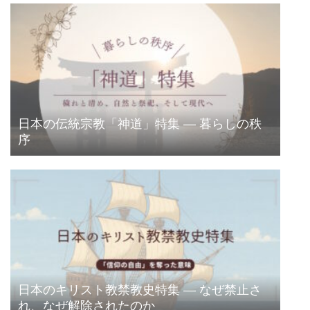
日本の伝統宗教「神道」特集 ― 暮らしの秩
序
日本のキリスト教禁教史特集 ― なぜ禁止さ
れ、なぜ解除されたのか