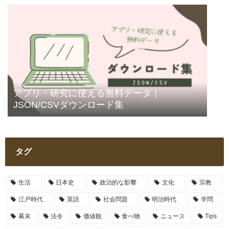
アプリ・研究に使える無料データ｜
JSON/CSVダウンロード集
タグ
生活
日本史
政治的な影響
文化
宗教
江戸時代
英語
社会問題
明治時代
学問
幕末
法令
価値観
食べ物
ニュース
Tips