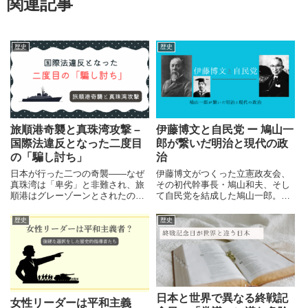
関連記事
歴史
歴史
旅順港奇襲と真珠湾攻撃 –
伊藤博文と自民党 ー 鳩山一
国際法違反となった二度目
郎が繋いだ明治と現代の政
の「騙し討ち」
治
日本が行った二つの奇襲――なぜ
伊藤博文がつくった立憲政友会、
真珠湾は「卑劣」と非難され、旅
その初代幹事長・鳩山和夫、そし
順港はグレーゾーンとされたの
て自民党を結成した鳩山一郎。明
か。その経緯と国際法の変遷を解
治から令和へと続く「政治の血
説します。
脈」をたどり、現代政治の背景を
歴史
歴史
読み解きます。
日本と世界で異なる終戦記
女性リーダーは平和主義