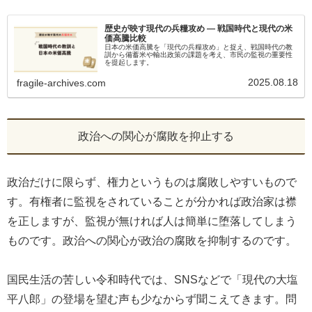
歴史が映す現代の兵糧攻め ― 戦国時代と現代の米
価高騰比較
日本の米価高騰を「現代の兵糧攻め」と捉え、戦国時代の教
訓から備蓄米や輸出政策の課題を考え、市民の監視の重要性
を提起します。
2025.08.18
fragile-archives.com
政治への関心が腐敗を抑止する
政治だけに限らず、権力というものは腐敗しやすいもので
す。有権者に監視をされていることが分かれば政治家は襟
を正しますが、監視が無ければ人は簡単に堕落してしまう
ものです。政治への関心が政治の腐敗を抑制するのです。
国民生活の苦しい令和時代では、SNSなどで「現代の大塩
平八郎」の登場を望む声も少なからず聞こえてきます。問