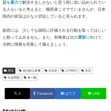
題を
暴力
で解決するしかないと思う程に追い詰められてい
る人もいると考えると、餓死者こそでていませんが、日本
国内の状況はかなり切迫していると見られます。
政府には、少しでも国民に評価される行動を取ってほしい
と願って止みません。また、有権者は次の
選挙
に向けて、
冷静に情報を収集して備えましょう。
歴史
政治的な影響
日本史
江戸時代
生活
社会問題
食べ物
X
Facebook
はてブ
LINE