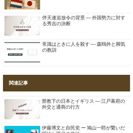
伴天連追放令の背景 ― 外国勢力に対す
る秀吉の決断
常識はときに人を殺す ― 森鴎外と脚気
の教訓
関連記事
禁教下の日本とイギリス ― 江戸幕府の
外交と通商の行方
伊藤博文と自民党 ー 鳩山一郎が繋いだ