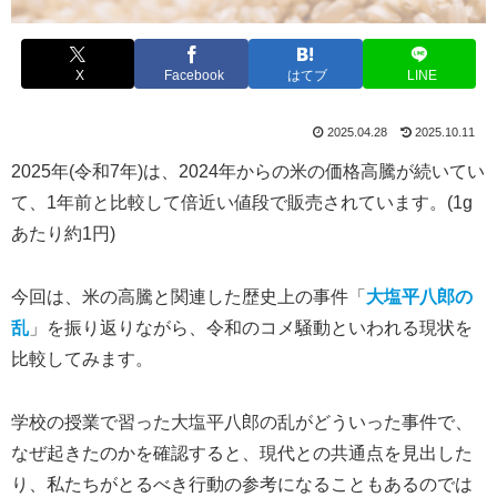
X
Facebook
はてブ
LINE
2025.04.28
2025.10.11
2025年(令和7年)は、2024年からの米の価格高騰が続いてい
て、1年前と比較して倍近い値段で販売されています。(1g
あたり約1円)
今回は、米の高騰と関連した歴史上の事件「
大塩平八郎の
乱
」を振り返りながら、令和のコメ騒動といわれる現状を
比較してみます。
学校の授業で習った大塩平八郎の乱がどういった事件で、
なぜ起きたのかを確認すると、現代との共通点を見出した
り、私たちがとるべき行動の参考になることもあるのでは