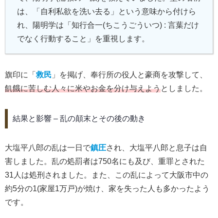
は、「自利私欲を洗い去る」という意味から付けら
れ、陽明学は「知行合一(ちこうごういつ) : 言葉だけ
でなく行動すること」を重視します。
旗印に「
救民
」を掲げ、奉行所の役人と豪商を攻撃して、
飢餓に苦しむ人々に米やお金を分け与えよう
としました。
結果と影響 – 乱の顛末とその後の動き
大塩平八郎の乱は一日で
鎮圧
され、大塩平八郎と息子は自
害しました。乱の処罰者は750名にも及び、重罪とされた
31人は処刑されました。また、この乱によって大阪市中の
約5分の1(家屋1万戸)が焼け、家を失った人も多かったよう
です。