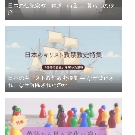
日本の伝統宗教「神道」特集 ― 暮らしの秩
序
日本のキリスト教禁教史特集 ― なぜ禁止さ
れ、なぜ解除されたのか