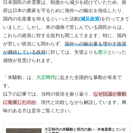
日本国民の米需要は、戦後から減少を続けていたため、政
府は日本の農家を守るために海外への輸出を強化したり、
国内の生産量を抑えるといった活動(
減反政策
)を行ってきて
いました。しかし、米の価格で苦しんでいる国民からは、
これらの政策に対する批判も聞こえてきます。特に、国内
が苦しい状況にも関わらず、
国外への輸出量を増やす政策
が継続している政府
に対しては、失望よりも
怒り
といった
感情が見受けられます。
「米騒動」は、
大正時代
に起きた全国的な暴動が有名で
す。
以下の記事では、当時の状況を振り返り、
なぜ抗議が暴動
に発展したのか
、現代と比較しながら解説しています。興
味のある方は是非ご覧ください。
大正時代の米騒動と現代の違い - 外食産業とコンビ