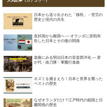
人気記事（カテゴリー）
日本から送り出された「移民」－苦労の
歴史と現代の共生
友好国から敵国へ ― オランダに宣戦布
告した日本とその後の関係
楽曲にみる明治日本の音楽西洋化 ― 君
が代・抜刀隊・軍艦行進曲
ネズミを捕まえろ！日本と世界を襲った
ペストの歴史
なぜオランダだけ？江戸時代の鎖国と日
蘭関係の歴史