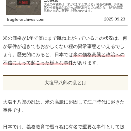
ニの恩恵
大正の米騒動は「米がなければ飢える」社会の象徴。外食産
業や小麦食品が広がった現代日本との比較から、食料の安定
供給と自給の重要性を問いかけます。
2025.09.23
fragile-archives.com
米の価格が1年で倍にまで跳ね上がっているこの状況は、何
か事件が起きてもおかしくない程の異常事態といえるでし
ょう。歴史的にみると、日本では
米の価格高騰と政治への
不信によって起こった様々な事件
があります。
大塩平八郎の乱とは
大塩平八郎の乱は、米の高騰に起因して江戸時代に起きた
事件です。
日本では、義務教育で習う程に有名で重要な事件として扱