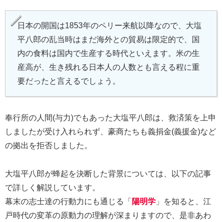
日本の開国は1853年のペリー来航以降なので、大塩
平八郎の乱当時はまだ海外との貿易は限定的で、国
内の食料は国内で生産する時代といえます。米の生
産高が、生き残れる日本人の人数とも言える程に重
要だったと言えるでしょう。
奉行所の人間(与力)でもあった大塩平八郎は、救済策を上申
しましたが受け入れられず、豪商たちも義捐金(義援金)など
の拠出を拒否しました。
大塩平八郎が蜂起を決断した背景については、以下の記事
で詳しく解説しています。
幕末の志士達の行動力にも通じる「
陽明学
」を知ると、江
戸時代の変革の原動力の理解が深まりますので、是非あわ