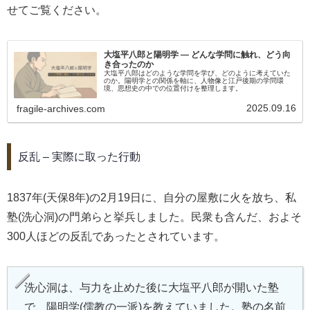
せてご覧ください。
大塩平八郎と陽明学 ― どんな学問に触れ、どう向
き合ったのか
大塩平八郎はどのような学問を学び、どのように考えていた
のか。陽明学との関係を軸に、人物像と江戸後期の学問環
境、思想史の中での位置付けを整理します。
2025.09.16
fragile-archives.com
反乱 – 実際に取った行動
1837年(天保8年)の2月19日に、自分の屋敷に火を放ち、私
塾(洗心洞)の門弟らと挙兵しました。民衆も含んだ、およそ
300人ほどの反乱であったとされています。
洗心洞は、与力を止めた後に大塩平八郎が開いた塾
で、陽明学(儒教の一派)を教えていました。塾の名前