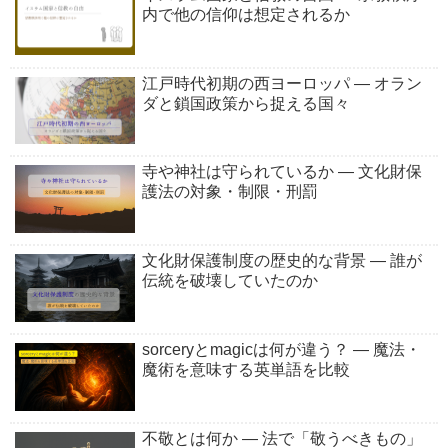
内で他の信仰は想定されるか
江戸時代初期の西ヨーロッパ ― オラン
ダと鎖国政策から捉える国々
寺や神社は守られているか ― 文化財保
護法の対象・制限・刑罰
文化財保護制度の歴史的な背景 ― 誰が
伝統を破壊していたのか
sorceryとmagicは何が違う？ ― 魔法・
魔術を意味する英単語を比較
不敬とは何か ― 法で「敬うべきもの」