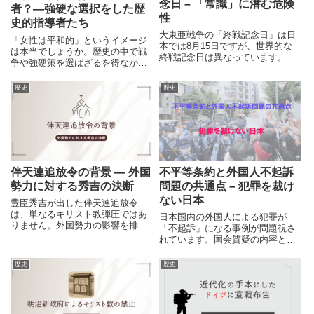
念日 – 「常識」に潜む危険
者？―強硬な選択をした歴
性
史的指導者たち
大東亜戦争の「終戦記念日」は日
「女性は平和的」というイメージ
本では8月15日ですが、世界的な
は本当でしょうか。歴史の中で戦
終戦記念日は異なっています。今
争や強硬策を選ばざるを得なかっ
回は、終戦記念日に関する歴史的
た女性リーダーたちの事例を通し
な背景を確認しながら、自分が正
て、固定観念やリーダー像の本質
歴史
歴史
しいと思っている「常識」の中に
について考えてみます。
潜む危険性について考えてみま
す。
伴天連追放令の背景 ― 外国
不平等条約と外国人不起訴
勢力に対する秀吉の決断
問題の共通点 – 犯罪を裁け
ない日本
豊臣秀吉が出した伴天連追放令
は、単なるキリスト教弾圧ではあ
日本国内の外国人による犯罪が
りません。外国勢力の影響を排除
「不起訴」になる事例が問題視さ
し、日本の主権を守ろうとした政
れています。国会質疑の内容と共
治的決断でした。その背景と現代
に、幕末期の不平等条約「治外法
への示唆を解説します。
権」の共通点についてまとめ、高
歴史
歴史
まる政治不信について考えます。