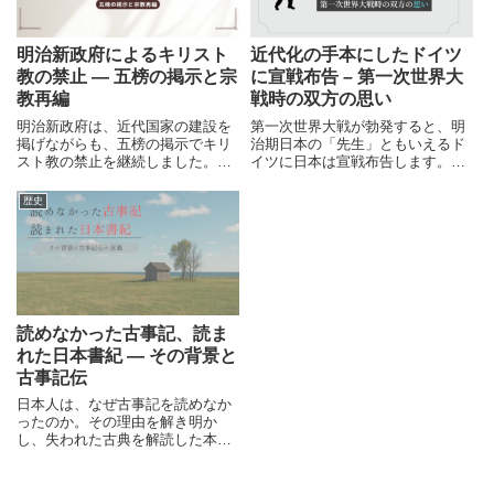
明治新政府によるキリスト
近代化の手本にしたドイツ
教の禁止 ― 五榜の掲示と宗
に宣戦布告 – 第一次世界大
教再編
戦時の双方の思い
明治新政府は、近代国家の建設を
第一次世界大戦が勃発すると、明
掲げながらも、五榜の掲示でキリ
治期日本の「先生」ともいえるド
スト教の禁止を継続しました。幕
イツに日本は宣戦布告します。な
末から明治初期にかけての宗教再
ぜ日本は憧れの国と戦うことにな
編と、国家が秩序維持のために選
ったのでしょうか。そして、当時
歴史
んだ道を解説します。
の双方は何を思っていたのでしょ
うか。
読めなかった古事記、読ま
れた日本書紀 ― その背景と
古事記伝
日本人は、なぜ古事記を読めなか
ったのか。その理由を解き明か
し、失われた古典を解読した本居
宣長と『古事記伝』の意義をたど
ります。