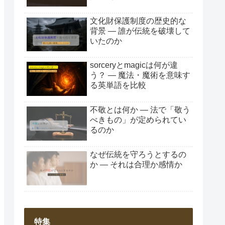
文化財保護制度の歴史的な
背景 ― 誰が伝統を破壊して
いたのか
sorceryとmagicは何が違
う？ ― 魔法・魔術を意味す
る英単語を比較
不敬とは何か ― 法で「敬う
べきもの」が定められてい
るのか
なぜ伝統を守ろうとするの
か ― それは合理か感情か
特集