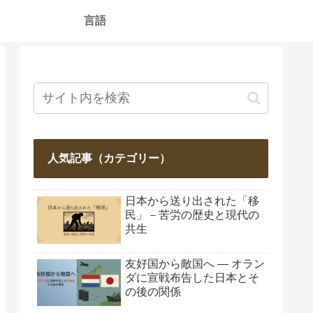
言語
人気記事（カテゴリー）
日本から送り出された「移
民」－苦労の歴史と現代の
共生
友好国から敵国へ ― オラン
ダに宣戦布告した日本とそ
の後の関係