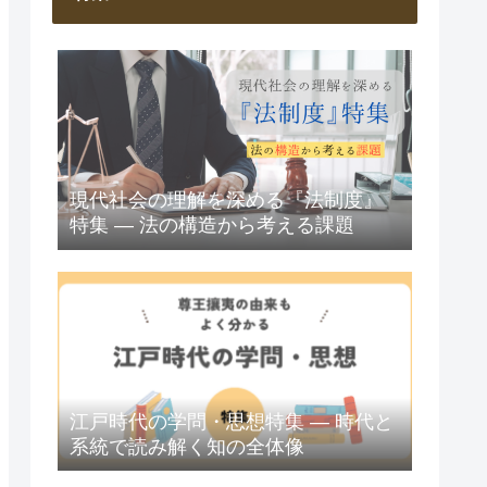
現代社会の理解を深める『法制度』
特集 ― 法の構造から考える課題
江戸時代の学問・思想特集 ― 時代と
系統で読み解く知の全体像