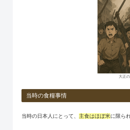
大正の
当時の食糧事情
当時の日本人にとって、
主食はほぼ米
に限ら