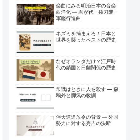
楽曲にみる明治日本の音楽
西洋化 ― 君が代・抜刀隊・
軍艦行進曲
ネズミを捕まえろ！日本と
世界を襲ったペストの歴史
なぜオランダだけ？江戸時
代の鎖国と日蘭関係の歴史
常識はときに人を殺す ― 森
鴎外と脚気の教訓
伴天連追放令の背景 ― 外国
勢力に対する秀吉の決断