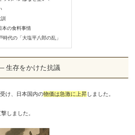
い
教訓
日本の食料事情
戸時代の「大塩平八郎の乱」
― 生存をかけた抗議
受け、日本国内の
物価は急激に上昇
しました。
直撃しました。