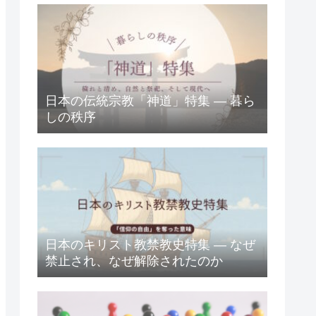
日本の伝統宗教「神道」特集 ― 暮ら
しの秩序
日本のキリスト教禁教史特集 ― なぜ
禁止され、なぜ解除されたのか