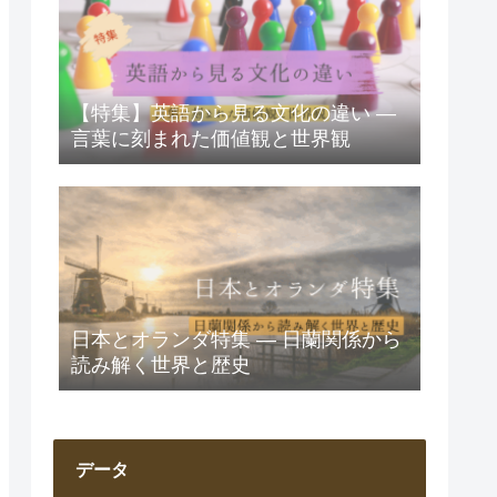
【特集】英語から見る文化の違い ―
言葉に刻まれた価値観と世界観
日本とオランダ特集 ― 日蘭関係から
読み解く世界と歴史
データ