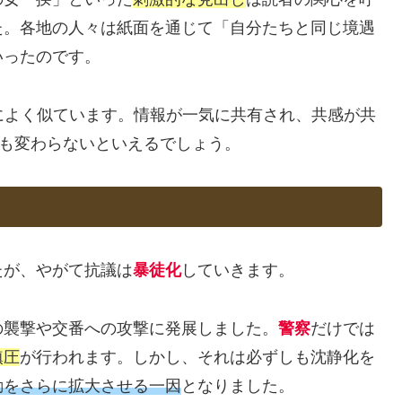
た。各地の人々は紙面を通じて「自分たちと同じ境遇
いったのです。
によく似ています。情報が一気に共有され、共感が共
今も変わらないといえるでしょう。
たが、やがて抗議は
暴徒化
していきます。
の襲撃や交番への攻撃に発展しました。
警察
だけでは
鎮圧
が行われます。しかし、それは必ずしも沈静化を
動をさらに拡大させる一因
となりました。