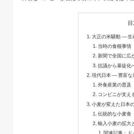
目
大正の米騒動 ― 
当時の食糧事情
新聞で全国に広
抗議から暴徒化
現代日本 ― 豊富
外食産業の普及
コンビニが支え
小麦が変えた日本
伝統的な小麦食
輸入小麦の拡大
関連記事：ド