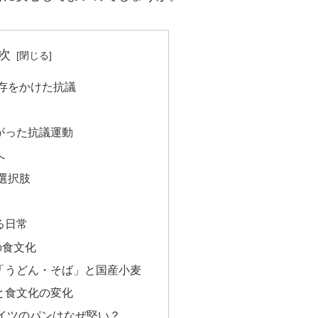
次
生存をかけた抗議
がった抗議運動
へ
な選択肢
る日常
の食文化
「うどん・そば」と国産小麦
と食文化の変化
イツのパンはなぜ堅い？