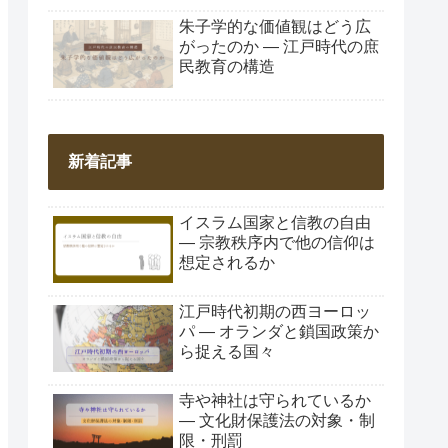
朱子学的な価値観はどう広
がったのか ― 江戸時代の庶
民教育の構造
新着記事
イスラム国家と信教の自由
― 宗教秩序内で他の信仰は
想定されるか
江戸時代初期の西ヨーロッ
パ ― オランダと鎖国政策か
ら捉える国々
寺や神社は守られているか
― 文化財保護法の対象・制
限・刑罰