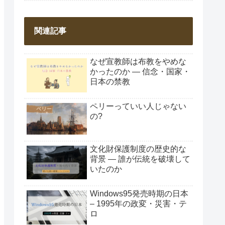
関連記事
なぜ宣教師は布教をやめな
かったのか ― 信念・国家・
日本の禁教
ペリーっていい人じゃない
の?
文化財保護制度の歴史的な
背景 ― 誰が伝統を破壊して
いたのか
Windows95発売時期の日本
– 1995年の政変・災害・テ
ロ