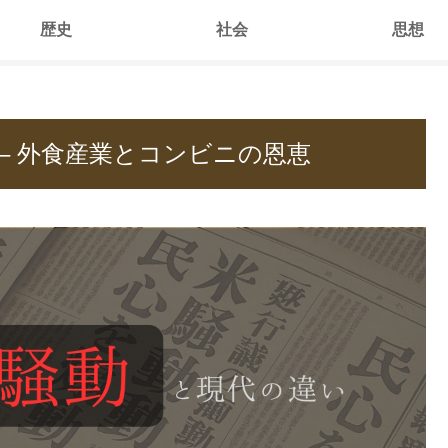
歴史
社会
思想
– 外食産業とコンビニの恩恵