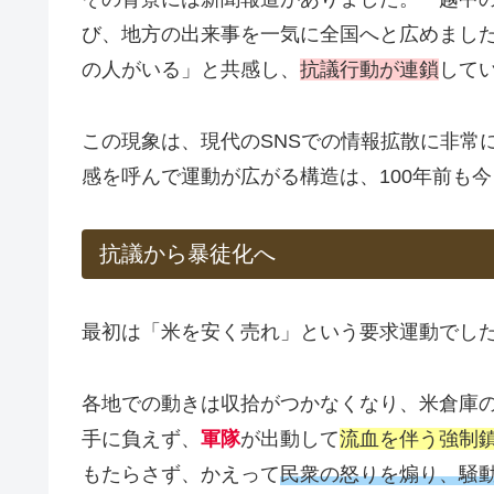
び、地方の出来事を一気に全国へと広めまし
の人がいる」と共感し、
抗議行動が連鎖
して
この現象は、現代のSNSでの情報拡散に非常
感を呼んで運動が広がる構造は、100年前も
抗議から暴徒化へ
最初は「米を安く売れ」という要求運動でし
各地での動きは収拾がつかなくなり、米倉庫
手に負えず、
軍隊
が出動して
流血を伴う強制
もたらさず、かえって
民衆の怒りを煽り、騒