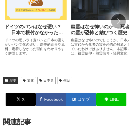
ドイツのパンはなぜ硬い？
幽霊はなぜ怖いのか ― 死者
──日本で根付かなかったラ
の霊が恐怖と結びつく歴史
イ麦パンの物語
ドイツの硬いライ麦パンと日本の柔ら
幽霊はなぜ怖いのでしょうか。日本人
かいパン文化の違い、歴史的背景や原
は古代から死者の霊を恐怖の対象とし
料、定着しなかった理由をわかりやす
ていたわけではありません。本記事で
く解説します。
は、祖霊信仰・怨霊信仰・怪異文化・
怪談文化の歴史を辿りながら、死者の
霊が「怖い幽霊」として捉えられてい
く流れを整理します。
歴史
文化
日本史
生活
X
Facebook
はてブ
LINE
関連記事