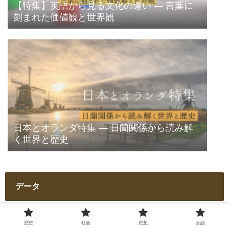
【特集】英語から見る文化の違い ― 言葉に
刻まれた価値観と世界観
日本とオランダ特集 ― 日蘭関係から読み解
く世界と歴史
データ
歴史
社会
思想
言語