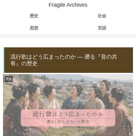
Fragile Archives
歴史
社会
思想
言語
流行歌はどう広まったのか ― 遡る『音の共
有』の歴史
歴史