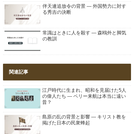
伴天連追放令の背景 ― 外国勢力に対す
る秀吉の決断
常識はときに人を殺す ― 森鴎外と脚気
の教訓
関連記事
江戸時代に生まれ、昭和を見届けた5人
の偉人たち ― ペリー来航は本当に遠い
昔？
島原の乱の背景と影響 ― キリスト教を
掲げた日本の民衆蜂起