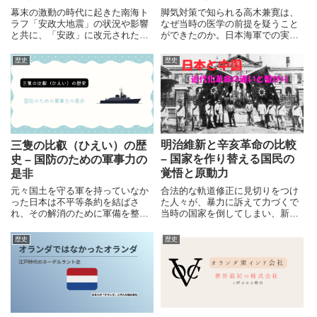
幕末の激動の時代に起きた南海ト
脚気対策で知られる高木兼寛は、
ラフ「安政大地震」の状況や影響
なぜ当時の医学の前提を疑うこと
と共に、「安政」に改元された後
ができたのか。日本海軍での実証
の余震と外交交渉について時系列
と、その問いに科学がどう答えて
で整理します。
いったのかを、歴史の流れから静
歴史
歴史
かにたどります。
明治維新と辛亥革命の比較
三隻の比叡（ひえい）の歴
– 国家を作り替える国民の
史 – 国防のための軍事力の
覚悟と原動力
是非
合法的な軌道修正に見切りをつけ
元々国土を守る軍を持っていなか
た人々が、暴力に訴えて力づくで
った日本は不平等条約を結ばさ
当時の国家を倒してしまい、新し
れ、その解消のために軍備を整
い制度の国家の樹立を宣言しまし
え、列強の仲間入りを果たしまし
た。またお隣の中国でも、日本を
た。今回は、日本の急速な近代化
歴史
歴史
追いかけるように同じような革命
の中心にあった比叡（ひえい）と
の波が起きています。今回は、自
いう軍艦の歴史と共に、日本の国
分たちの住んでいる国を武力で倒
防について考えます。
そうと立ち上がった人たちの原動
力について理解を深めるために、
日本と中国の近代史に起きた革命
について掘り下げて考えてみよう