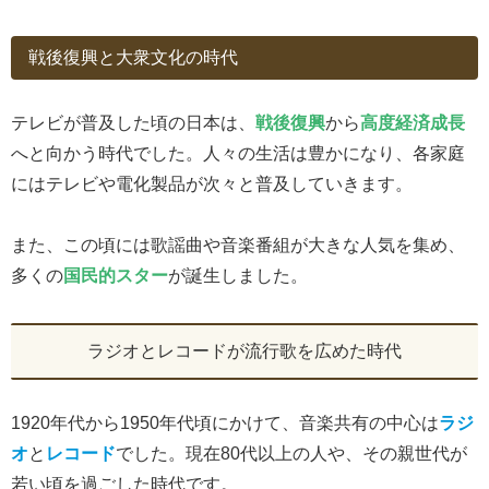
戦後復興と大衆文化の時代
テレビが普及した頃の日本は、
戦後復興
から
高度経済成長
へと向かう時代でした。人々の生活は豊かになり、各家庭
にはテレビや電化製品が次々と普及していきます。
また、この頃には歌謡曲や音楽番組が大きな人気を集め、
多くの
国民的スター
が誕生しました。
ラジオとレコードが流行歌を広めた時代
1920年代から1950年代頃にかけて、音楽共有の中心は
ラジ
オ
と
レコード
でした。現在80代以上の人や、その親世代が
若い頃を過ごした時代です。