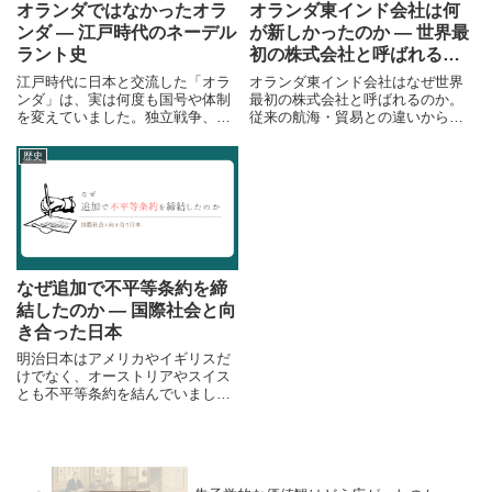
オランダではなかったオラ
オランダ東インド会社は何
と思います。
ンダ ― 江戸時代のネーデル
が新しかったのか ― 世界最
ラント史
初の株式会社と呼ばれる理
由
江戸時代に日本と交流した「オラ
オランダ東インド会社はなぜ世界
ンダ」は、実は何度も国号や体制
最初の株式会社と呼ばれるのか。
を変えていました。独立戦争、オ
従来の航海・貿易との違いから、
ランダ黄金時代、ナポレオン戦
資金調達、配当、株式に相当する
争、ベルギー独立まで、ネーデル
持分、継続する会社組織の特徴を
歴史
ラントの歴史をたどります。
整理します。
なぜ追加で不平等条約を締
結したのか ― 国際社会と向
き合った日本
明治日本はアメリカやイギリスだ
けでなく、オーストリアやスイス
とも不平等条約を結んでいまし
た。安政の五か国条約の後に広が
った条約網を解説します。