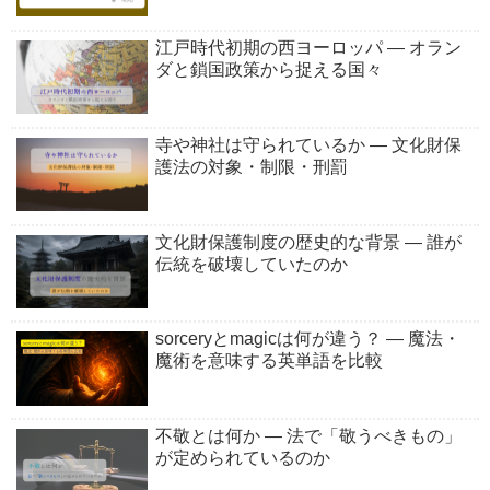
江戸時代初期の西ヨーロッパ ― オラン
ダと鎖国政策から捉える国々
寺や神社は守られているか ― 文化財保
護法の対象・制限・刑罰
文化財保護制度の歴史的な背景 ― 誰が
伝統を破壊していたのか
sorceryとmagicは何が違う？ ― 魔法・
魔術を意味する英単語を比較
不敬とは何か ― 法で「敬うべきもの」
が定められているのか