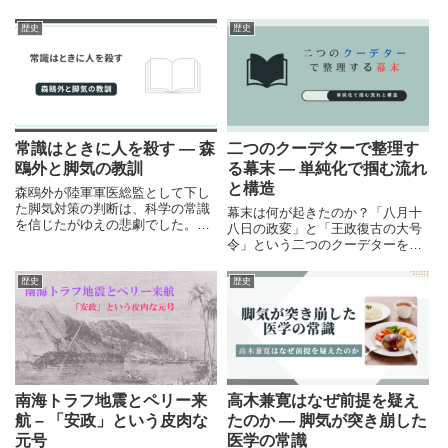
歴史
歴史
常識はときに人を殺す ― 森
二つのクーデターで整理す
鴎外と脚気の教訓
る幕末 ― 単純化で掴む流れ
と構造
森鴎外が陸軍軍医総監として下し
た脚気対策の判断は、科学の常識
幕末は何が起きたのか？「八月十
を信じたがゆえの悲劇でした。歴
八日の政変」と「王政復古の大号
史を振り返り、常識や権威を疑う
令」という二つのクーデターを軸
重要性を考えます。
に、流れと構造を単純化して整
理。複雑な幕末史を短時間で俯瞰
歴史
歴史
できる解説記事です。
南海トラフ地震とペリー来
高木兼寛はなぜ前提を疑え
航 – 「安政」という皮肉な
たのか ― 脚気が突き崩した
元号
医学の常識