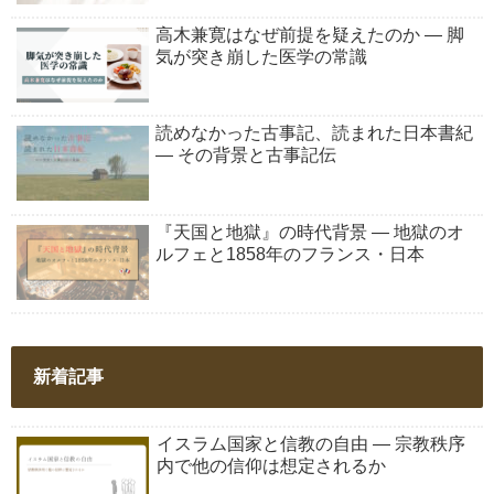
高木兼寛はなぜ前提を疑えたのか ― 脚
気が突き崩した医学の常識
読めなかった古事記、読まれた日本書紀
― その背景と古事記伝
『天国と地獄』の時代背景 ― 地獄のオ
ルフェと1858年のフランス・日本
新着記事
イスラム国家と信教の自由 ― 宗教秩序
内で他の信仰は想定されるか