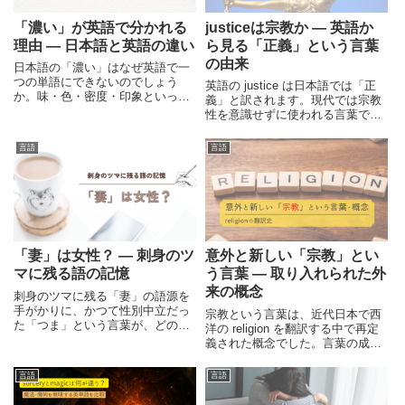
「濃い」が英語で分かれる
justiceは宗教か ― 英語か
理由 ― 日本語と英語の違い
ら見る「正義」という言葉
の由来
日本語の「濃い」はなぜ英語で一
つの単語にできないのでしょう
英語の justice は日本語では「正
か。味・色・密度・印象といった
義」と訳されます。現代では宗教
異なる感覚を一語でまとめる日本
性を意識せずに使われる言葉です
語と、対象ごとに分けて表現する
が、その由来や背景を辿ると異な
英語の違いを解説します。
る前提が見えてきます。英語から
言語
言語
文化の違いを読み解きます。
「妻」は女性？ ― 刺身のツ
意外と新しい「宗教」とい
マに残る語の記憶
う言葉 ― 取り入れられた外
来の概念
刺身のツマに残る「妻」の語源を
手がかりに、かつて性別中立だっ
宗教という言葉は、近代日本で西
た「つま」という言葉が、どのよ
洋の religion を翻訳する中で再定
うにして「既婚女性」を指す語義
義された概念でした。言葉の成り
へと変化したのかをわかりやすく
立ちから、日本人の宗教観と「無
解説します。
宗教」という感覚を問い直しま
言語
言語
す。