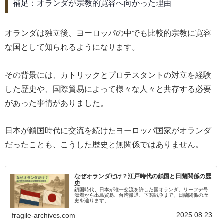
補足：オランダが宗教的寛容へ向かった理由
オランダは独立後、ヨーロッパの中でも比較的宗教に寛容
な国として知られるようになります。
その背景には、カトリックとプロテスタントの対立を経験
した歴史や、国際貿易によって様々な人々と共存する必要
があった事情がありました。
日本が鎖国時代に交流を続けたヨーロッパ国家がオランダ
だったことも、こうした歴史と無関係ではありません。
なぜオランダだけ？江戸時代の鎖国と日蘭関係の歴
史
鎖国時代、日本が唯一交流を許した国オランダ。リーフデ号
漂着から出島貿易、台湾撤退、下関戦争まで、日蘭関係の歴
史を辿ります。
2025.08.23
fragile-archives.com