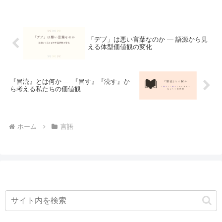
す。でも実は、英語の creature
は、そんな“おそろしい存在”だけ
を意味する言葉ではないんです。
今回は、そんな「クリーチャー」
というカタカナ語に注目して、英
「デブ」は悪い言葉なのか ― 語源から見
語との意味のズレを見てみましょ
える体型価値観の変化
う。
『冒涜』とは何か ― 『冒す』『涜す』か
ら考える私たちの価値観
ホーム
言語