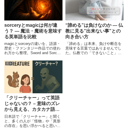
sorceryとmagicは何が違
“諦める”は負けなのか ― 仏
う？ ― 魔法・魔術を意味す
教に見る”出来ない事”との
る英単語を比較
向き合い方
magicとsorceryの違いを、語源・
「諦める」は本来、負けや断念を
歴史・ファンタジー作品での使わ
意味する言葉ではありませんでし
れ方から整理。Sword and Sorcery
た。仏教での「できないこと」と
がジャンル名として使われる理由
の向き合い方や、「諦める」の本
や、witchcraft・wizardryとの違
来の意味を整理し、日本人の価値
言語
い、日本語では見えにくい魔術を
観の変化を読み解きます。
表す英単語のニュアンスを解説し
ます。
「クリーチャー」って英語
じゃないの？ – 意味のズレ
から見える、カタカナ語の
不思議
日本語で「クリーチャー」と聞く
と、多くの人が「怪物」や「異形
の存在」を思い浮かべると思いま