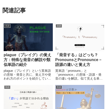
関連記事
言語
言語
plague（プレイグ）の覚え
「発音する」はどっち？
方：特殊な発音の解説や類
PronounsとPronounce－
似単語の紹介
語源の違いと覚え方
plague（プレイグ）という英単語
英単語「pronouns」と
の意味・発音と共に、覚え方や使
「pronounce」の意味・語源・発
われ方のポイントを紹介していま
音の違いを解説。似て見える単語
す。思い出すのに役に立つゲーム
の混同防止に役立つ学習ガイド。
で使われている事例も紹介してい
言語
言語
ます。