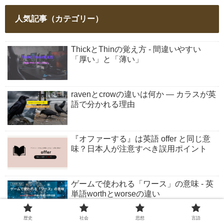
人気記事（カテゴリー）
ThickとThinの覚え方 - 間違いやすい
「厚い」と「薄い」
ravenとcrowの違いは何か ― カラスが英
語で分かれる理由
『オファーする』は英語 offer と同じ意
味？日本人が注意すべき誤用ポイント
ゲームで使われる「ワース」の意味 - 英
単語worthとworseの違い
歴史
社会
思想
言語