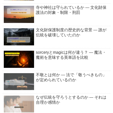
寺や神社は守られているか ― 文化財保
護法の対象・制限・刑罰
文化財保護制度の歴史的な背景 ― 誰が
伝統を破壊していたのか
sorceryとmagicは何が違う？ ― 魔法・
魔術を意味する英単語を比較
不敬とは何か ― 法で「敬うべきもの」
が定められているのか
なぜ伝統を守ろうとするのか ― それは
合理か感情か