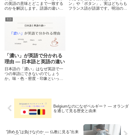
の英語の意味とどこまで一致する
ン」や「ボタン」。実はどちらも
のかを解説します。語源の違い、
フランス語が語源です。明治の日
翻訳が生まれた背景、明治日本の
本が西洋化を進めた時代、なぜ服
言語政策、現代英語での使い分け
飾の外来語にフランス語が多く残
言語
などをわかりやすく整理します。
ったのか――その歴史をたどりま
す。
「濃い」が英語で分かれる
理由 ― 日本語と英語の違い
日本語の「濃い」はなぜ英語で一
つの単語にできないのでしょう
か。味・色・密度・印象といった
異なる感覚を一語でまとめる日本
語と、対象ごとに分けて表現する
英語の違いを解説します。
Belgiumなのになぜベルギー？ ― オランダ
を通して見る歴史と由来
“諦める”は負けなのか ― 仏教に見る”出来