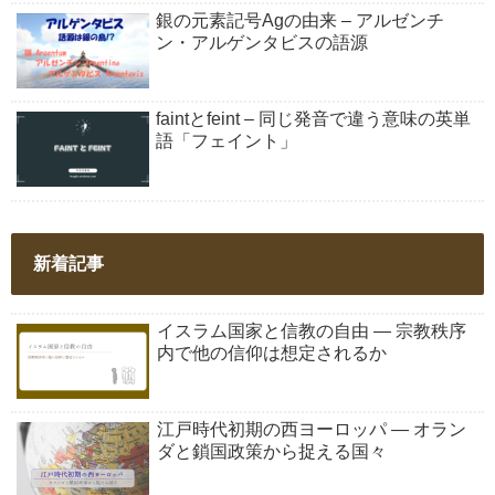
銀の元素記号Agの由来 – アルゼンチ
ン・アルゲンタビスの語源
faintとfeint – 同じ発音で違う意味の英単
語「フェイント」
新着記事
イスラム国家と信教の自由 ― 宗教秩序
内で他の信仰は想定されるか
江戸時代初期の西ヨーロッパ ― オラン
ダと鎖国政策から捉える国々