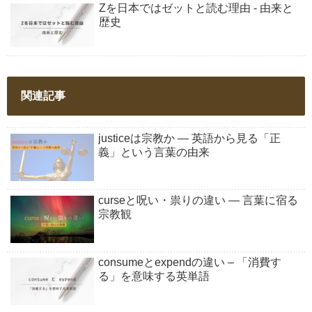
Zを日本ではゼットと読む理由 - 由来と
歴史
関連記事
justiceは宗教か ― 英語から見る「正
義」という言葉の由来
curseと呪い・祟りの違い ― 言葉に宿る
宗教観
consumeとexpendの違い – 「消費す
る」を意味する英単語