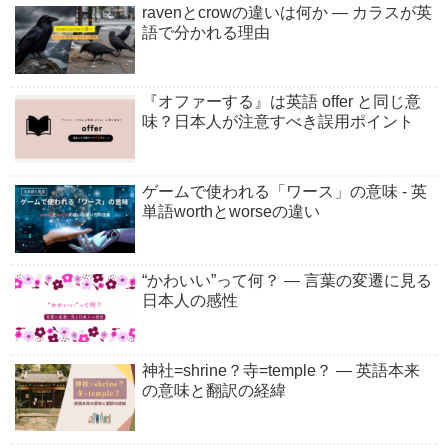
ravenとcrowの違いは何か ― カラスが英
語で分かれる理由
『オファーする』は英語 offer と同じ意
味？日本人が注意すべき誤用ポイント
ゲームで使われる「ワース」の意味 - 英
単語worthとworseの違い
“かわいい”って何？ ― 言葉の変遷に見る
日本人の感性
神社=shrine？寺=temple？ ― 英語本来
の意味と翻訳の経緯