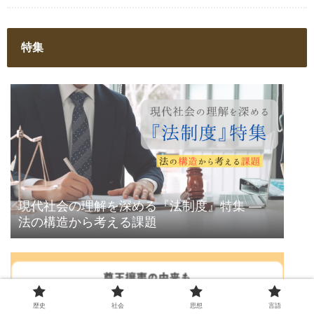
特集
現代社会の理解を深める『法制度』特集 ―
法の構造から考える課題
歴史
社会
思想
言語