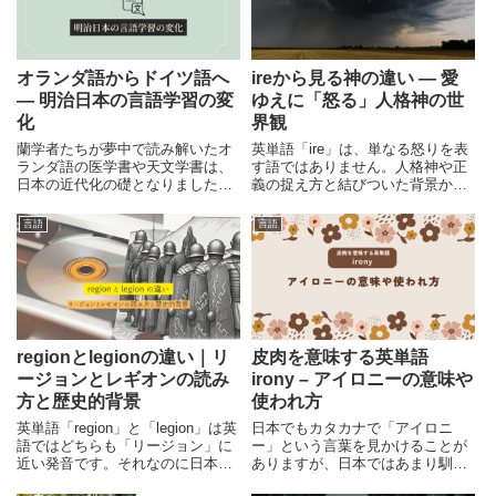
オランダ語からドイツ語へ
ireから見る神の違い ― 愛
― 明治日本の言語学習の変
ゆえに「怒る」人格神の世
化
界観
蘭学者たちが夢中で読み解いたオ
英単語「ire」は、単なる怒りを表
ランダ語の医学書や天文学書は、
す語ではありません。人格神や正
日本の近代化の礎となりました。
義の捉え方と結びついた背景か
ところが明治の世になるや否や、
ら、英語圏の宗教観・文化観の違
学びの舞台はドイツ語に一変しま
いを読み解きます。
言語
言語
す。この急転換の理由はどこにあ
ったのでしょうか。
regionとlegionの違い｜リ
皮肉を意味する英単語
ージョンとレギオンの読み
irony – アイロニーの意味や
方と歴史的背景
使われ方
英単語「region」と「legion」は英
日本でもカタカナで「アイロニ
語ではどちらも「リージョン」に
ー」という言葉を見かけることが
近い発音です。それなのに日本で
ありますが、日本ではあまり馴染
は、なぜ「レギオン」という読み
みのない言葉で、よく意味が分か