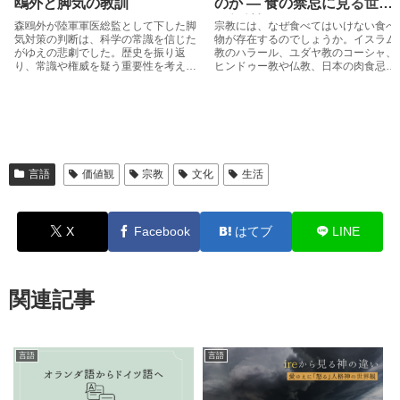
鴎外と脚気の教訓
のか ― 食の禁忌に見る世界
の価値観
森鴎外が陸軍軍医総監として下した脚
宗教には、なぜ食べてはいけない食べ
気対策の判断は、科学の常識を信じた
物が存在するのでしょうか。イスラム
がゆえの悲劇でした。歴史を振り返
教のハラール、ユダヤ教のコーシャ、
り、常識や権威を疑う重要性を考えま
ヒンドゥー教や仏教、日本の肉食忌避
す。
などを通して、食の禁忌にある思想的
背景や世界観の違いを整理します。
言語
価値観
宗教
文化
生活
X
Facebook
はてブ
LINE
関連記事
言語
言語