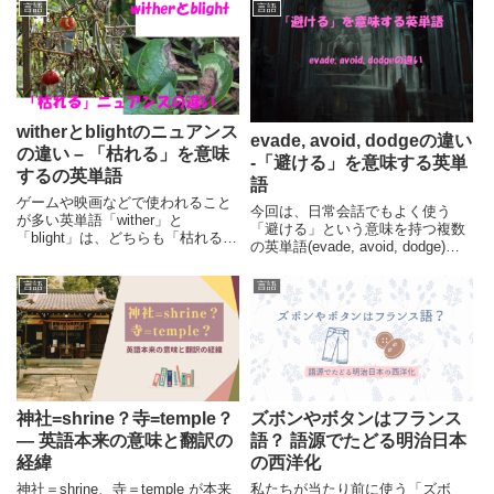
方が定着したのでしょうか。発音
らないという人も多いのではない
言語
言語
や意味、ラテン語・ドイツ語との
でしょうか。今回は、英単語irony
関係、明治時代の外来語受容の歴
: アイロニーの意味や発音と共
史から、その背景を解説します。
に、実際の使われ方などについて
紹介しています。
witherとblightのニュアンス
evade, avoid, dodgeの違い
の違い – 「枯れる」を意味
-「避ける」を意味する英単
するの英単語
語
ゲームや映画などで使われること
今回は、日常会話でもよく使う
が多い英単語「wither」と
「避ける」という意味を持つ複数
「blight」は、どちらも「枯れる」
の英単語(evade, avoid, dodge)に
という意味がありますが、二つの
ついて、それぞれの単語のニュア
単語のニュアンスは異なっていま
ンスの違いと共に、辞書的な意味
言語
言語
す。それぞれの単語について、意
の違い、例文などを紹介していま
味や使われ方などを紹介します。
す。
神社=shrine？寺=temple？
ズボンやボタンはフランス
― 英語本来の意味と翻訳の
語？ 語源でたどる明治日本
経緯
の西洋化
神社＝shrine、寺＝temple が本来
私たちが当たり前に使う「ズボ