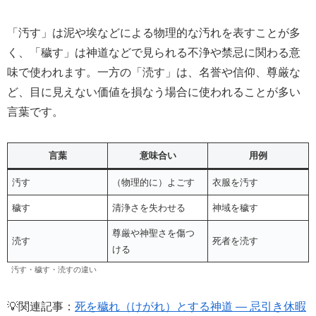
「汚す」は泥や埃などによる物理的な汚れを表すことが多
く、「穢す」は神道などで見られる不浄や禁忌に関わる意
味で使われます。一方の「涜す」は、名誉や信仰、尊厳な
ど、目に見えない価値を損なう場合に使われることが多い
言葉です。
言葉
意味合い
用例
汚す
（物理的に）よごす
衣服を汚す
穢す
清浄さを失わせる
神域を穢す
尊厳や神聖さを傷つ
涜す
死者を涜す
ける
汚す・穢す・涜すの違い
💡関連記事：
死を穢れ（けがれ）とする神道 ― 忌引き休暇