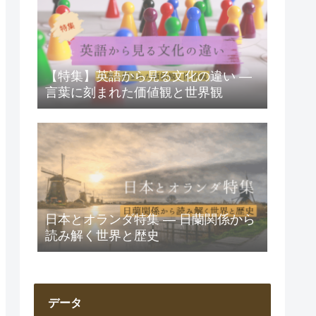
【特集】英語から見る文化の違い ―
言葉に刻まれた価値観と世界観
日本とオランダ特集 ― 日蘭関係から
読み解く世界と歴史
データ