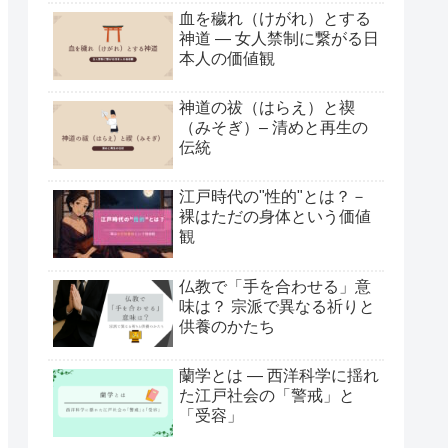
血を穢れ（けがれ）とする
神道 ― 女人禁制に繋がる日
本人の価値観
神道の祓（はらえ）と禊
（みそぎ）– 清めと再生の
伝統
江戸時代の"性的"とは？－
裸はただの身体という価値
観
仏教で「手を合わせる」意
味は？ 宗派で異なる祈りと
供養のかたち
蘭学とは ― 西洋科学に揺れ
た江戸社会の「警戒」と
「受容」