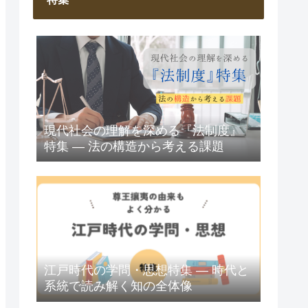
現代社会の理解を深める『法制度』
特集 ― 法の構造から考える課題
江戸時代の学問・思想特集 ― 時代と
系統で読み解く知の全体像