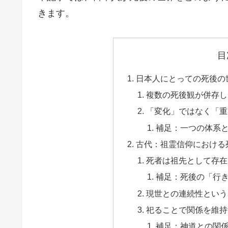
きます。
目
日本人にとっての死後の
複数の死後観が併存し
「変化」ではなく「重
補足：一つの体系
古代：祖霊信仰における
死者は祖先として存在
補足：死後の「行
現世との連続性という
祀ることで関係を維持
補足：神道との関