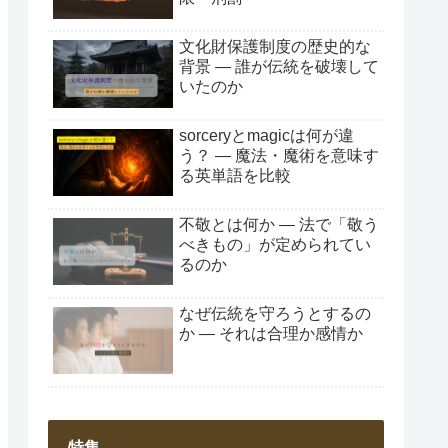
文化財保護制度の歴史的な
背景 ― 誰が伝統を破壊して
いたのか
sorceryとmagicは何が違
う？ ― 魔法・魔術を意味す
る英単語を比較
不敬とは何か ― 法で「敬う
べきもの」が定められてい
るのか
なぜ伝統を守ろうとするの
か ― それは合理か感情か
特集