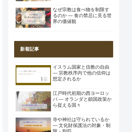
なぜ宗教は食べ物を制限す
るのか ― 食の禁忌に見る世
界の価値観
新着記事
イスラム国家と信教の自由
― 宗教秩序内で他の信仰は
想定されるか
江戸時代初期の西ヨーロッ
パ ― オランダと鎖国政策か
ら捉える国々
寺や神社は守られているか
― 文化財保護法の対象・制
限・刑罰