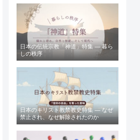
日本の伝統宗教「神道」特集 ― 暮ら
しの秩序
日本のキリスト教禁教史特集 ― なぜ
禁止され、なぜ解除されたのか