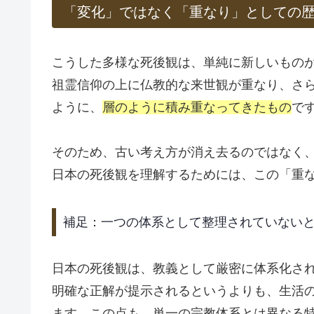
「変化」ではなく「重なり」としての
こうした多様な死後観は、単純に新しいもの
祖霊信仰の上に仏教的な来世観が重なり、さ
ように、
層のように積み重なってきたもの
で
そのため、古い考え方が消え去るのではなく
日本の死後観を理解するためには、この「重
補足：一つの体系として整理されていない
日本の死後観は、教義として厳密に体系化さ
明確な正解が提示されるというよりも、生活
ます。この点も、単一の宗教体系とは異なる