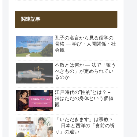
関連記事
孔子の名言から見る儒学の
骨格 ― 学び・人間関係・社
会観
不敬とは何か ― 法で「敬う
べきもの」が定められてい
るのか
江戸時代の”性的”とは？－
裸はただの身体という価値
観
「いただきます」は宗教？
― 日本と西洋の「食前の祈
り」の違い