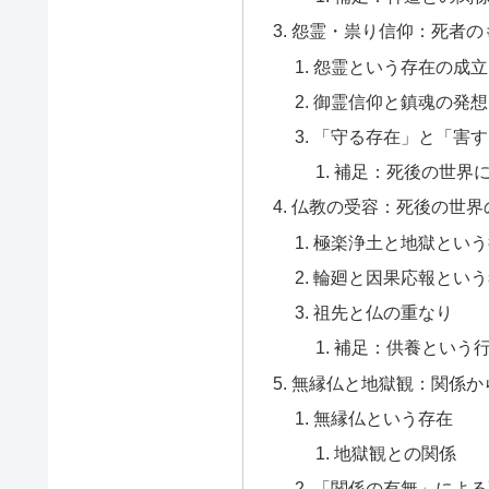
怨霊・祟り信仰：死者の
怨霊という存在の成立
御霊信仰と鎮魂の発想
「守る存在」と「害す
補足：死後の世界
仏教の受容：死後の世界
極楽浄土と地獄という
輪廻と因果応報という
祖先と仏の重なり
補足：供養という
無縁仏と地獄観：関係か
無縁仏という存在
地獄観との関係
「関係の有無」による