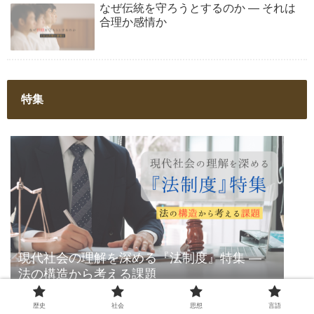
なぜ伝統を守ろうとするのか ― それは
合理か感情か
特集
現代社会の理解を深める『法制度』特集 ―
法の構造から考える課題
歴史
社会
思想
言語