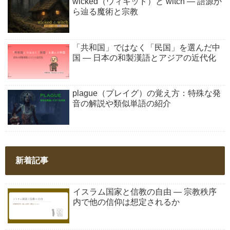
wicked（ウィキッド）と witch ― 語源か
ら辿る魔術と宗教
「共和国」ではなく「民国」を選んだ中
国 ― 日本の和製漢語とアジアの近代化
plague（プレイグ）の覚え方：特殊な発
音の解説や類似単語の紹介
新着記事
イスラム国家と信教の自由 ― 宗教秩序
内で他の信仰は想定されるか