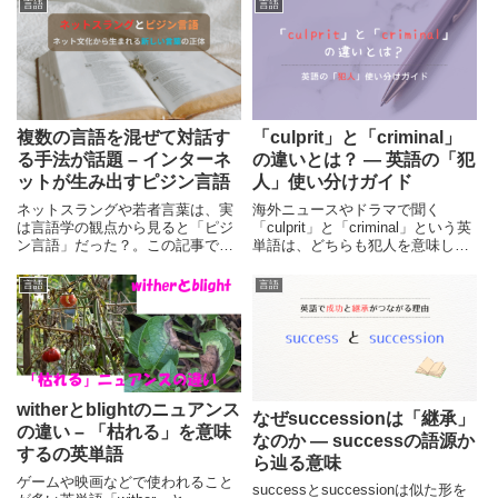
言語
言語
複数の言語を混ぜて対話す
「culprit」と「criminal」
る手法が話題 – インターネ
の違いとは？ ― 英語の「犯
ットが生み出すピジン言語
人」使い分けガイド
ネットスラングや若者言葉は、実
海外ニュースやドラマで聞く
は言語学の観点から見ると「ピジ
「culprit」と「criminal」という英
ン言語」だった？。この記事で
単語は、どちらも犯人を意味しま
は、専門用語を交えながら、ネッ
すが、ニュアンスは異なります。
トミームやSNSで生まれる言葉の
本記事では、それぞれの単語の、
言語
言語
不思議な成り立ちを解説します。
法律的・日常的な使い分けをわか
りやすく紹介します。
witherとblightのニュアンス
なぜsuccessionは「継承」
の違い – 「枯れる」を意味
なのか ― successの語源か
するの英単語
ら辿る意味
ゲームや映画などで使われること
successとsuccessionは似た形を