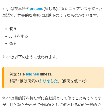
feignは英単語の
pretend
(演じる)に近いニュアンスを持った
単語で、辞書的な意味には以下のようなものがあります。
装う
ふりをする
偽る
feignは以下のように使われます。
例文 : He
feigned
illness.
和訳 : 彼は病気の
ふりをした
。(仮病を使った)
feignは目的語を持たずに自動詞として使うこともできます
が、目的語と合わせて他動詞として使われるのが一般的で