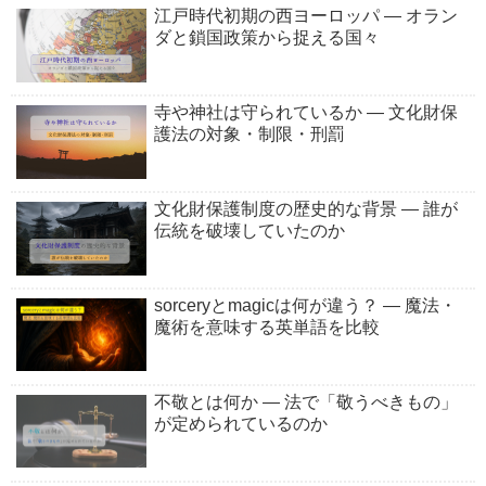
江戸時代初期の西ヨーロッパ ― オラン
ダと鎖国政策から捉える国々
寺や神社は守られているか ― 文化財保
護法の対象・制限・刑罰
文化財保護制度の歴史的な背景 ― 誰が
伝統を破壊していたのか
sorceryとmagicは何が違う？ ― 魔法・
魔術を意味する英単語を比較
不敬とは何か ― 法で「敬うべきもの」
が定められているのか