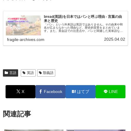
bread(英語)を日本ではパンと呼ぶ理由 - 言葉の由
来と歴史
「パン」という外来語は英語ではありません。その由来や和
名が広まらなかった理由など、歴史的背景をまとめていま
す。また、英会話での注意点や、パンと関連した英単語など
も紹介しています。
2025.04.02
fragile-archives.com
言語
英語
類義語
X
Facebook
はてブ
LINE
関連記事