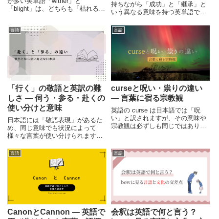
が多い英単語「wither」と
持ちながら「成功」と「継承」と
「blight」は、どちらも「枯れる」
いう異なる意味を持つ英単語で
という意味がありますが、二つの
す。本記事では語源や派生語をた
単語のニュアンスは異なっていま
どりながら、英語の語族構造と日
言語
言語
す。それぞれの単語について、意
本語の言語構造の違いを解説しま
味や使われ方などを紹介します。
す。
「行く」の敬語と英訳の難
curseと呪い・祟りの違い
しさ — 伺う・参る・赴くの
― 言葉に宿る宗教観
使い分けと意味
英語の curse は日本語では「呪
い」と訳されますが、その意味や
日本語には「敬語表現」があるた
宗教観は必ずしも同じではありま
め、同じ意味でも状況によって
せん。curse・呪い・祟りを比較
様々な言葉が使い分けられます。
し、言葉に宿る宗教観の違いを整
今回は「行く」の敬語表現と共に
理します。
「赴く」という言葉について確認
言語
言語
した上で、英語に訳すことが難し
い「伺う」と「参る」という日本
語についてまとめています。
CanonとCannon ― 英語で
会釈は英語で何と言う？