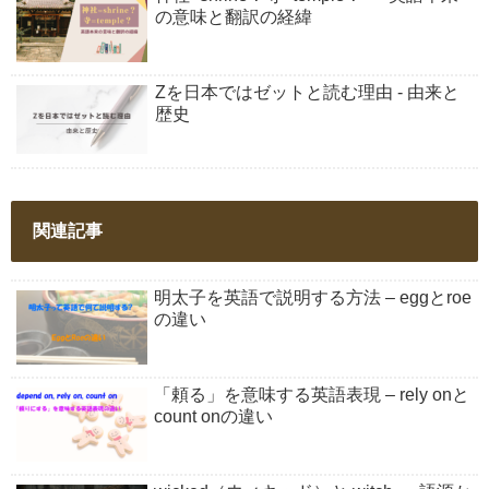
の意味と翻訳の経緯
Zを日本ではゼットと読む理由 - 由来と
歴史
関連記事
明太子を英語で説明する方法 – eggとroe
の違い
「頼る」を意味する英語表現 – rely onと
count onの違い