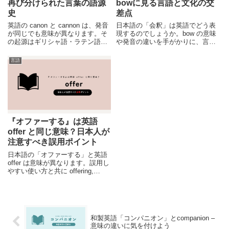
再び分けられた言葉の語源
bowに見る言語と文化の交
史
差点
英語の canon と cannon は、発音
日本語の「会釈」は英語でどう表
が同じでも意味が異なります。そ
現するのでしょうか。bow の意味
の起源はギリシャ語・ラテン語に
や発音の違いを手がかりに、言語
さかのぼり、フランス語を経て再
から見える文化の差や、英語圏で
び分かれた――語源から文化・思
会釈が誤解されやすい理由を分か
言語
想の背景まで、言語の不思議を辿
りやすく解説します。
ります。
『オファーする』は英語
offer と同じ意味？日本人が
注意すべき誤用ポイント
日本語の「オファーする」と英語
offer は意味が異なります。誤用し
やすい使い方と共に offering,
provide との違いも解説していま
す。例文などをしっかり確認し、
正しい英語表現を身につけましょ
う。
和製英語「コンパニオン」とcompanion –
意味の違いに気を付けよう