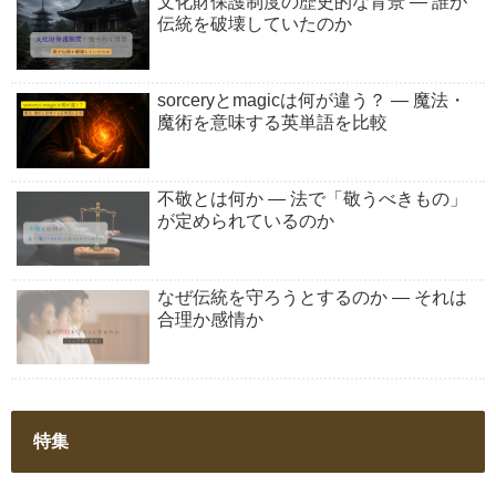
文化財保護制度の歴史的な背景 ― 誰が
伝統を破壊していたのか
sorceryとmagicは何が違う？ ― 魔法・
魔術を意味する英単語を比較
不敬とは何か ― 法で「敬うべきもの」
が定められているのか
なぜ伝統を守ろうとするのか ― それは
合理か感情か
特集