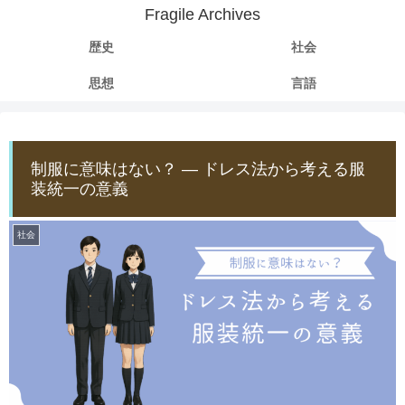
Fragile Archives
歴史
社会
思想
言語
制服に意味はない？ ― ドレス法から考える服
装統一の意義
社会