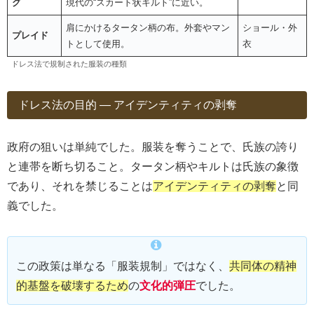
グ
現代の“スカート状キルト”に近い。
肩にかけるタータン柄の布。外套やマン
ショール・外
プレイド
トとして使用。
衣
ドレス法で規制された服装の種類
ドレス法の目的 ― アイデンティティの剥奪
政府の狙いは単純でした。服装を奪うことで、氏族の誇り
と連帯を断ち切ること。タータン柄やキルトは氏族の象徴
であり、それを禁じることは
アイデンティティの剥奪
と同
義でした。
この政策は単なる「服装規制」ではなく、
共同体の精神
的基盤を破壊するため
の
文化的弾圧
でした。