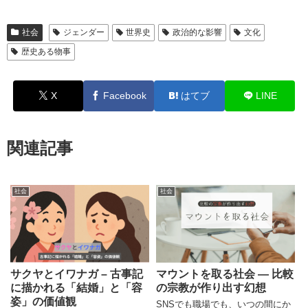
社会
ジェンダー
世界史
政治的な影響
文化
歴史ある物事
X
Facebook
はてブ
LINE
関連記事
社会
社会
サクヤとイワナガ – 古事記
マウントを取る社会 ― 比較
に描かれる「結婚」と「容
の宗教が作り出す幻想
姿」の価値観
SNSでも職場でも、いつの間にか