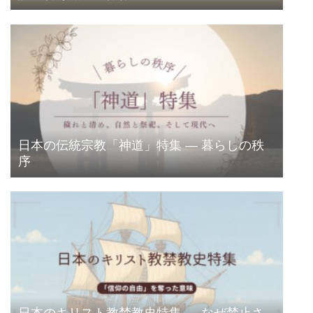
日本の伝統宗教「神道」特集 ― 暮らしの秩
序
日本のキリスト教禁教史特集 ― なぜ禁止さ