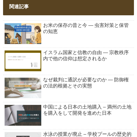
関連記事
お米の保存の昔と今 ― 虫害対策と保管
の知恵
イスラム国家と信教の自由 ― 宗教秩序
内で他の信仰は想定されるか
なぜ裁判に通訳が必要なのか ― 防御権
の法的根拠とその実態
中国による日本の土地購入 – 満州の土地
を購入をして開発を進めた日本
水泳の授業が廃止 – 学校プールの歴史的