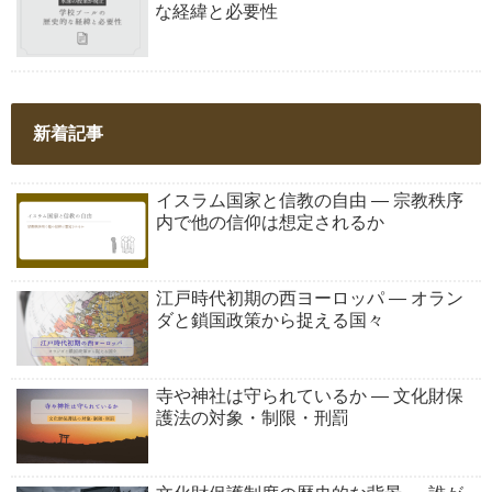
な経緯と必要性
新着記事
イスラム国家と信教の自由 ― 宗教秩序
内で他の信仰は想定されるか
江戸時代初期の西ヨーロッパ ― オラン
ダと鎖国政策から捉える国々
寺や神社は守られているか ― 文化財保
護法の対象・制限・刑罰