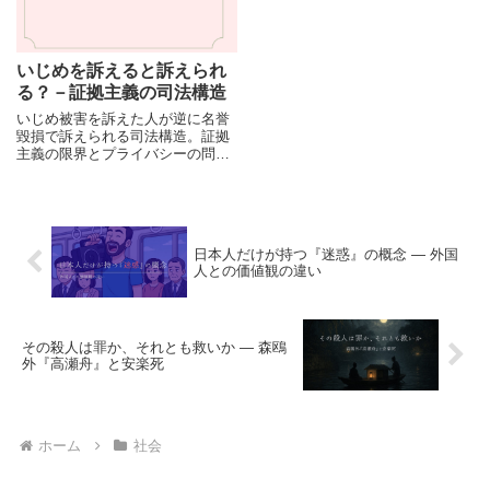
いじめを訴えると訴えられ
る？－証拠主義の司法構造
いじめ被害を訴えた人が逆に名誉
毀損で訴えられる司法構造。証拠
主義の限界とプライバシーの問題
を考えます。
日本人だけが持つ『迷惑』の概念 ― 外国
人との価値観の違い
その殺人は罪か、それとも救いか ― 森鴎
外『高瀬舟』と安楽死
ホーム
社会