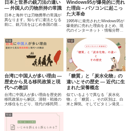
日本と世界の銃刀法の違い
Windows95が爆発的に売れ
― 外国人の刃物所持の常識
た理由 – パソコンに起こっ
た大革命
日本と海外では刃物携帯の常識が
異なります。知らずに違法となる
1995年に発売されたWindows95が
前に、銃刀法をはじめ各国の規制
爆発的に売れた理由をまとめ、現
の違いをわかりやすく整理。外国
代のインターネット・情報分野の
人との共生に役立つ基礎知識を紹
歴史の浅さを振り返ります。
介します。
社会
社会
台湾に中国人が多い理由 ―
「糖質」と「炭水化物」の
歴史から見る移民政策と現
違いとその歴史 ― 近代に生
代への教訓
まれた栄養概念
台湾に中国人が多い理由を歴史的
似ているようで異なる「炭水化
移民政策から解説。清朝・戦後の
物」と「糖質」。その区別は、白
大移住をたどり、現代の移民問題
米と脚気、そしてビタミン発見を
と比較しながら社会への影響を考
経て生まれました。食べものをど
えます。
う理解してきたのか、その歴史を
社会
たどります。