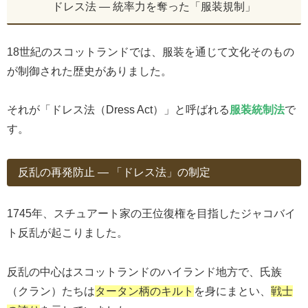
ドレス法 ― 統率力を奪った「服装規制」
18世紀のスコットランドでは、服装を通じて文化そのもの
が制御された歴史がありました。
それが「ドレス法（Dress Act）」と呼ばれる
服装統制法
で
す。
反乱の再発防止 ― 「ドレス法」の制定
1745年、スチュアート家の王位復権を目指したジャコバイ
ト反乱が起こりました。
反乱の中心はスコットランドのハイランド地方で、氏族
（クラン）たちは
タータン柄のキルト
を身にまとい、
戦士