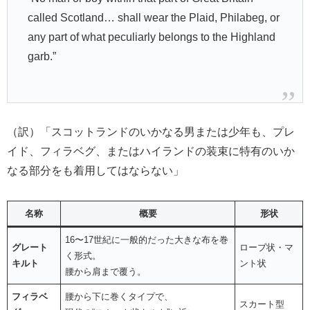
called Scotland… shall wear the Plaid, Philabeg, or
any part of what peculiarly belongs to the Highland
garb.”
（訳）「スコットランドのいかなる男または少年も、プレ
イド、フィラベグ、またはハイランドの装束に特有のいか
なる部分をも着用してはならない」
名称
概要
形状
16〜17世紀に一般的だった大きな布を巻
グレート
ローブ状・マ
く形式。
キルト
ント状
腰から肩まで覆う。
フィラベ
腰から下に巻くタイプで、
スカート型