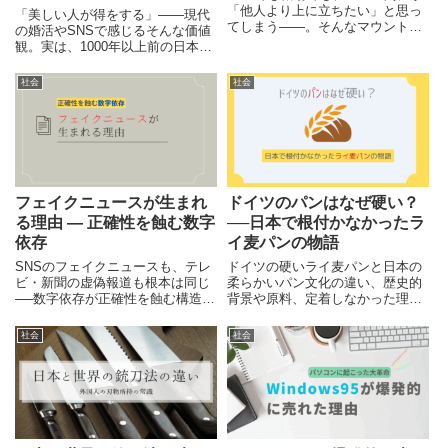
「他人より上に立ちたい」と思っ
「美しい人が得をする」――現代
てしまう――。そんなマウント社
の婚活やSNSで感じるそんな価値
会の裏には、儒教以来の“比較の宗
観。実は、1000年以上前の日本神
教”が潜んでいます。優劣の幻想に
話でも、外見で人生が大きく変わ
気づくことで、苦しみから抜け出
った姉妹がいたのをご存知です
社会
社会
す方法を考えます。
か？本記事では、古事記に登場す
るサクヤとイワナガのエピソード
から、“容姿と結婚”に対する日本
古来の価値観をひも解きます。
フェイクニュースが生まれ
ドイツのパンはなぜ硬い？
る理由 ― 正確性を蝕む数字
──日本で根付かなかったラ
依存
イ麦パンの物語
SNSのフェイクニュースも、テレ
ドイツの硬いライ麦パンと日本の
ビ・新聞の虚偽報道も根本は同じ
柔らかいパン文化の違い、歴史的
──数字依存が正確性を蝕む構造を
背景や原料、定着しなかった理由
分析し、脱却への具体策を提案し
をわかりやすく解説します。
ます。
社会
社会