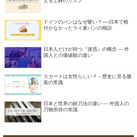
える土葬のリスク
ドイツのパンはなぜ硬い？──日本で根
付かなかったライ麦パンの物語
日本人だけが持つ『迷惑』の概念 ― 外
国人との価値観の違い
スカートは女性らしい？－歴史に見る服
装の常識
日本と世界の銃刀法の違い ― 外国人の
刃物所持の常識