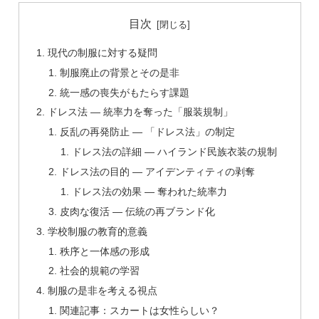
目次
現代の制服に対する疑問
制服廃止の背景とその是非
統一感の喪失がもたらす課題
ドレス法 ― 統率力を奪った「服装規制」
反乱の再発防止 ― 「ドレス法」の制定
ドレス法の詳細 ― ハイランド民族衣装の規制
ドレス法の目的 ― アイデンティティの剥奪
ドレス法の効果 ― 奪われた統率力
皮肉な復活 ― 伝統の再ブランド化
学校制服の教育的意義
秩序と一体感の形成
社会的規範の学習
制服の是非を考える視点
関連記事：スカートは女性らしい？