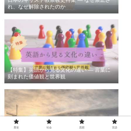
れ、なぜ解除されたのか
【特集】英語から見る文化の違い ― 言葉に
刻まれた価値観と世界観
歴史
社会
思想
言語