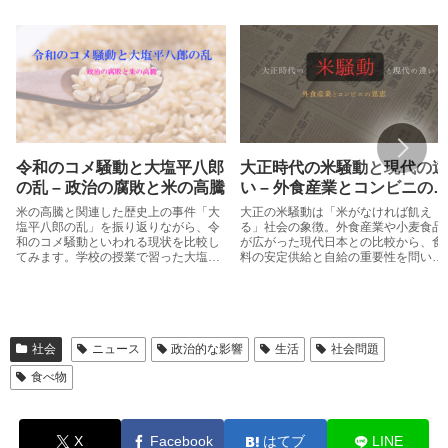
令和のコメ騒動と大塩平八郎
大正時代の米騒動と現代の違
の乱 – 政治の腐敗と米の高騰
い – 外食産業とコンビニの
恵
米の高騰と関連した歴史上の事件「大
大正の米騒動は「米がなければ飢え
塩平八郎の乱」を振り返りながら、令
る」社会の象徴。外食産業や小麦食品
和のコメ騒動といわれる現状を比較し
が広がった現代日本との比較から、食
てみます。学校の授業で習った大塩平
料の安定供給と自給の重要性を問いか
八郎の乱がどういった事件で、なぜ起
けます。
きたのかを確認すると、現代との共通
点を見出したり、私たちがとるべき行
動の参考になることもあるのではない
でしょうか。
社会
ニュース
政治的な影響
生活
社会問題
食べ物
X
Facebook
はてブ
LINE