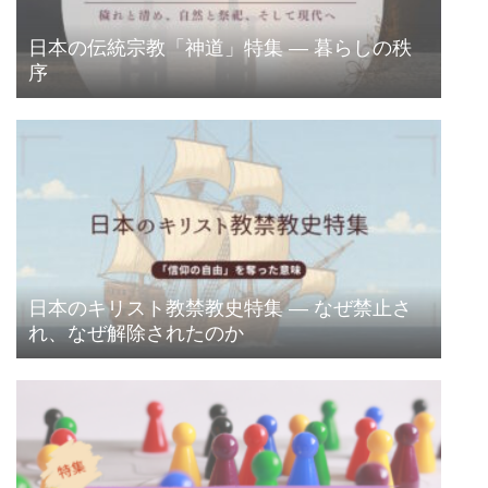
日本の伝統宗教「神道」特集 ― 暮らしの秩
序
日本のキリスト教禁教史特集 ― なぜ禁止さ
れ、なぜ解除されたのか