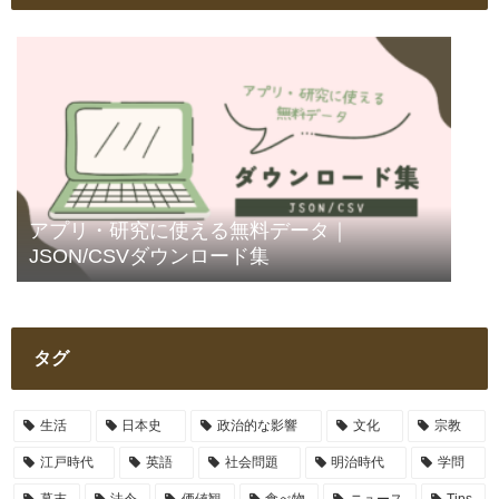
アプリ・研究に使える無料データ｜
JSON/CSVダウンロード集
タグ
生活
日本史
政治的な影響
文化
宗教
江戸時代
英語
社会問題
明治時代
学問
幕末
法令
価値観
食べ物
ニュース
Tips