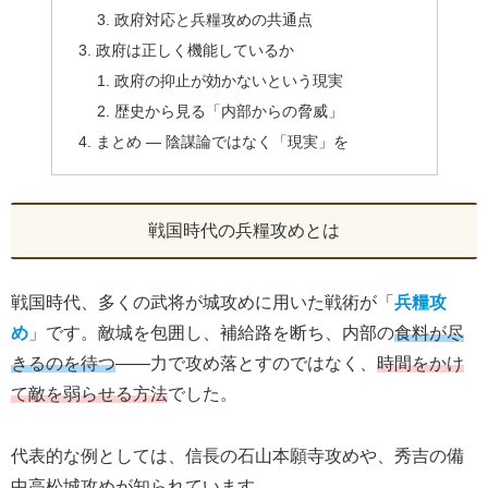
政府対応と兵糧攻めの共通点
政府は正しく機能しているか
政府の抑止が効かないという現実
歴史から見る「内部からの脅威」
まとめ ― 陰謀論ではなく「現実」を
戦国時代の兵糧攻めとは
戦国時代、多くの武将が城攻めに用いた戦術が「
兵糧攻
め
」です。敵城を包囲し、補給路を断ち、内部の
食料が尽
きるのを待つ
――力で攻め落とすのではなく、
時間をかけ
て敵を弱らせる方法
でした。
代表的な例としては、信長の石山本願寺攻めや、秀吉の備
中高松城攻めが知られています。