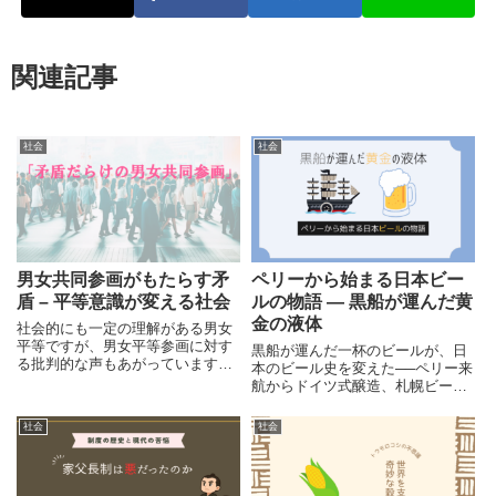
関連記事
社会
社会
男女共同参画がもたらす矛
ペリーから始まる日本ビー
盾 – 平等意識が変える社会
ルの物語 ― 黒船が運んだ黄
金の液体
社会的にも一定の理解がある男女
平等ですが、男女平等参画に対す
黒船が運んだ一杯のビールが、日
る批判的な声もあがっています。
本のビール史を変えた──ペリー来
今回は、現在男女共同参画で進め
航からドイツ式醸造、札幌ビール
られている様々な施策による矛盾
誕生までを紐解きます。
と社会的な変化をまとめながら、
社会
社会
今後の社会の在り方について考え
ます。