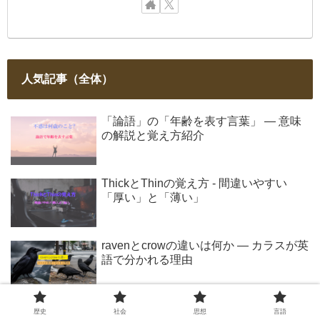
人気記事（全体）
「論語」の「年齢を表す言葉」 ― 意味
の解説と覚え方紹介
ThickとThinの覚え方 - 間違いやすい
「厚い」と「薄い」
ravenとcrowの違いは何か ― カラスが英
語で分かれる理由
政教分離の法的根拠と裁判例 ― 日本の
歴史
社会
思想
言語