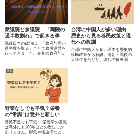
その言葉の意味やゴボウとイモの
違いを説明できる人は少ないので
はないでしょうか。今回は、そん
なゴボウとイモについての違いと
共に、関連する周辺知識をまとめ
て確認していってみます。
衆議院と参議院 – 「両院の
台湾に中国人が多い理由 ―
過半数割れ」で起きる事
歴史から見る移民政策と現
代への教訓
戦後日本の政治は、「政府与党が
過半数を取る」ことで政権運営を
台湾に中国人が多い理由を歴史的
行ってきました。令和の政府与党
移民政策から解説。清朝・戦後の
のように「衆議院で過半数割れ」
大移住をたどり、現代の移民問題
をした状態で、「参議院でも過半
と比較しながら社会への影響を考
数割れ」をすると何が起こるの
えます。
社会
か、日本の政治制度を見直しなが
ら考えてみます。
野菜なしでも平気？栄養
の“常識”は意外と新しい
野菜不足でも平気？ 栄養学の常識
は意外にも100年ほどの歴史しか
ありません。脚気や壊血病などの
事例から、飽食時代に潜む偏食の