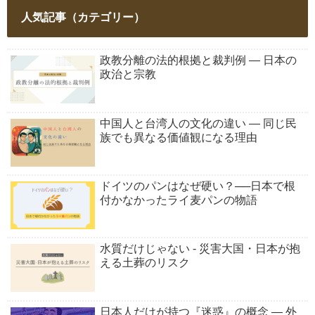
人気記事（カテゴリー）
政教分離の法的根拠と裁判例 ― 日本の
政治と宗教
中国人と台湾人の文化の違い ― 同じ民
族でも異なる価値観になる理由
ドイツのパンはなぜ硬い？──日本で根
付かなかったライ麦パンの物語
水質だけじゃない - 災害大国・日本が抱
える土葬のリスク
日本人だけが持つ『迷惑』の概念 ― 外