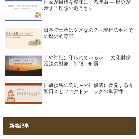
国家が目標を曖昧にする理由 ― 歴史が
示す「理想の危うさ」
日本で土葬はダメなの？―現行法令とそ
の歴史的背景
寺や神社は守られているか ― 文化財保
護法の対象・制限・刑罰
国旗損壊の罰則 – 外国優遇に反発する令
和日本とファクトチェックの重要性
新着記事