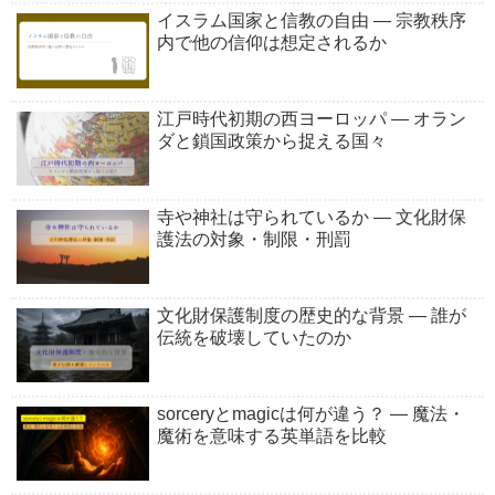
イスラム国家と信教の自由 ― 宗教秩序
内で他の信仰は想定されるか
江戸時代初期の西ヨーロッパ ― オラン
ダと鎖国政策から捉える国々
寺や神社は守られているか ― 文化財保
護法の対象・制限・刑罰
文化財保護制度の歴史的な背景 ― 誰が
伝統を破壊していたのか
sorceryとmagicは何が違う？ ― 魔法・
魔術を意味する英単語を比較