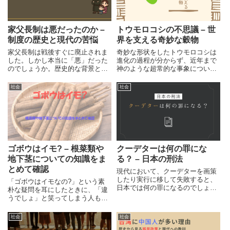
家父長制は悪だったのか –
トウモロコシの不思議 – 世
制度の歴史と現代の苦悩
界を支える奇妙な穀物
家父長制は戦後すぐに廃止されま
奇妙な形状をしたトウモロコシは
した。しかし本当に「悪」だった
進化の過程が分からず、近年まで
のでしょうか。歴史的な背景と、
神のような超常的な事象について
現代に残る「安定と依存」を求め
も本気で議論されていましたが、
る人々の声を手がかりに考えま
現代では世界で最も生産されてい
社会
社会
す。
る穀物となり、人間社会を支えて
います。今回はそんな謎の主食穀
物トウモロコシについてまとめて
みます。
ゴボウはイモ? – 根菜類や
クーデターは何の罪にな
地下茎についての知識をま
る？ – 日本の刑法
とめて確認
現代において、クーデターを画策
したり実行に移して失敗すると、
「ゴボウはイモなの?」という素
日本では何の罪になるのでしょう
朴な疑問を耳にしたときに、「違
か。今回は、日本の刑法において
うでしょ」と笑ってしまう人もい
「クーデター計画や実行」に対し
るでしょう。しかし、よく考えた
て適用される可能性がある罪をい
ら根菜類や地下茎などといった言
社会
社会
くつかまとめて紹介しています。
葉は思い浮かぶものの、具体的に