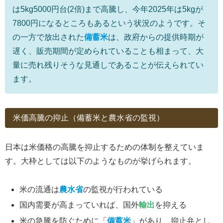
は5kg5000円台(2倍)まで高騰し、今年2025年は5kgが
7800円になるところもあるという状況のようです。そ
の一方で放出された
備蓄米
は、政府からの提供時期が
遅く、販売期間が定められていることも相まって、大
量に売れ残りそうな見通しであることが伝えられてい
ます。
米価高騰の抑止（備蓄米と農水省の監視）
日本は米価格の高騰を抑止するための体制を整えていま
す。大枠としては以下のようなものが挙げられます。
米の流通は
農水省
の監視が行われている
国内需要が高まっていれば、国外
輸出
を抑える
米の急騰を防ぐために「
備蓄米
」があり、抑止弁とし