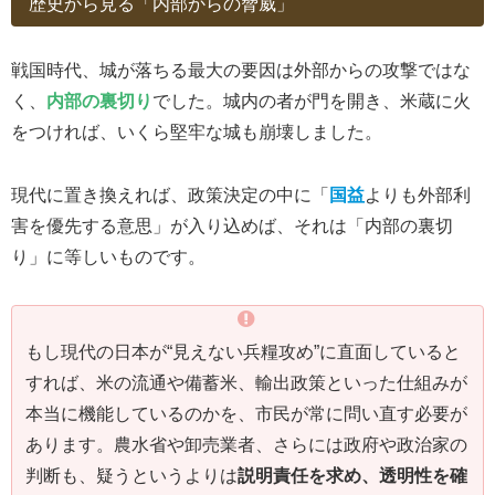
歴史から見る「内部からの脅威」
戦国時代、城が落ちる最大の要因は外部からの攻撃ではな
く、
内部の裏切り
でした。城内の者が門を開き、米蔵に火
をつければ、いくら堅牢な城も崩壊しました。
現代に置き換えれば、政策決定の中に「
国益
よりも外部利
害を優先する意思」が入り込めば、それは「内部の裏切
り」に等しいものです。
もし現代の日本が“見えない兵糧攻め”に直面していると
すれば、米の流通や備蓄米、輸出政策といった仕組みが
本当に機能しているのかを、市民が常に問い直す必要が
あります。農水省や卸売業者、さらには政府や政治家の
判断も、疑うというよりは
説明責任を求め、透明性を確