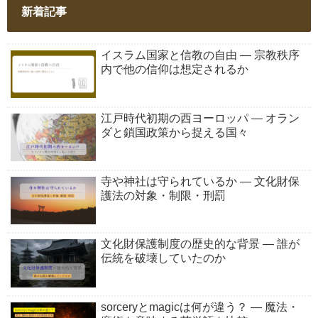
新着記事
イスラム国家と信教の自由 ― 宗教秩序
内で他の信仰は想定されるか
江戸時代初期の西ヨーロッパ ― オラン
ダと鎖国政策から捉える国々
寺や神社は守られているか ― 文化財保
護法の対象・制限・刑罰
文化財保護制度の歴史的な背景 ― 誰が
伝統を破壊していたのか
sorceryとmagicは何が違う？ ― 魔法・