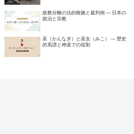
政教分離の法的根拠と裁判例 ― 日本の
政治と宗教
巫（かんなぎ）と巫女（みこ） ― 歴史
的系譜と神道での役割