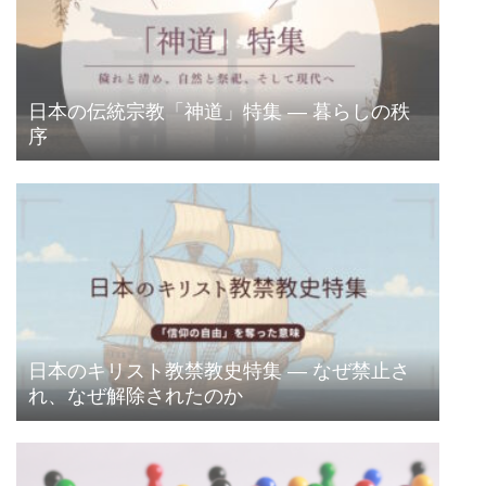
日本の伝統宗教「神道」特集 ― 暮らしの秩
序
日本のキリスト教禁教史特集 ― なぜ禁止さ
れ、なぜ解除されたのか