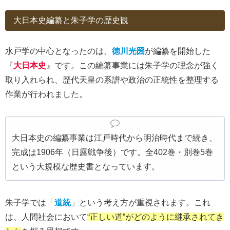
大日本史編纂と朱子学の歴史観
水戸学の中心となったのは、
徳川光圀
が編纂を開始した
『
大日本史
』です。この編纂事業には朱子学の理念が強く
取り入れられ、歴代天皇の系譜や政治の正統性を整理する
作業が行われました。
大日本史の編纂事業は江戸時代から明治時代まで続き、
完成は1906年（日露戦争後）です。全402巻・別巻5巻
という大規模な歴史書となっています。
朱子学では「
道統
」という考え方が重視されます。これ
は、人間社会において
“正しい道”がどのように継承されてき