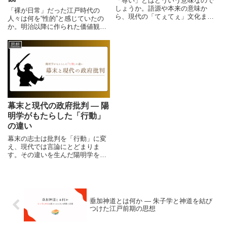
「尊い」とはどういう意味なので
しょうか。語源や本来の意味か
「裸が日常」だった江戸時代の
ら、現代の「てぇてぇ」文化まで
人々は何を“性的”と感じていたの
を整理。「尊い」という感情の背
か。明治以降に作られた価値観と
景にある価値観や、他者の「尊
当時の美意識を画像付きで比較
い」を理解することについて考え
し、「常識」を問い直します。
思想
ます。
幕末と現代の政府批判 ― 陽
明学がもたらした「行動」
の違い
幕末の志士は批判を「行動」に変
え、現代では言論にとどまりま
す。その違いを生んだ陽明学を軸
に、歴史と現代を比較しました。
垂加神道とは何か ― 朱子学と神道を結び
つけた江戸前期の思想