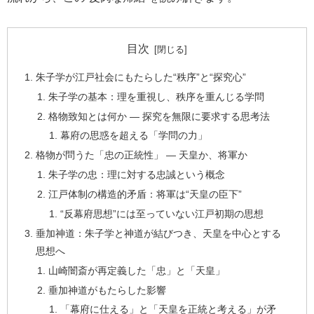
目次
朱子学が江戸社会にもたらした“秩序”と“探究心”
朱子学の基本：理を重視し、秩序を重んじる学問
格物致知とは何か ― 探究を無限に要求する思考法
幕府の思惑を超える「学問の力」
格物が問うた「忠の正統性」 ― 天皇か、将軍か
朱子学の忠：理に対する忠誠という概念
江戸体制の構造的矛盾：将軍は“天皇の臣下”
“反幕府思想”には至っていない江戸初期の思想
垂加神道：朱子学と神道が結びつき、天皇を中心とする
思想へ
山崎闇斎が再定義した「忠」と「天皇」
垂加神道がもたらした影響
「幕府に仕える」と「天皇を正統と考える」が矛