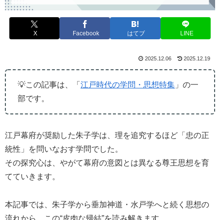
X
Facebook
はてブ
LINE
2025.12.06
2025.12.19
💡この記事は、「
江戸時代の学問・思想特集
」の一
部です。
江戸幕府が奨励した朱子学は、理を追究するほど「忠の正
統性」を問いなおす学問でした。
その探究心は、やがて幕府の意図とは異なる尊王思想を育
てていきます。
本記事では、朱子学から垂加神道・水戸学へと続く思想の
流れから、この“皮肉な帰結”を読み解きます。