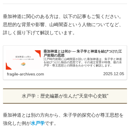
垂加神道に関心のある方は、以下の記事もご覧ください。
思想的な背景や影響、山崎闇斎という人物についてなど、
詳しく掘り下げて解説しています。
垂加神道とは何か ― 朱子学と神道を結びつけた江
戸前期の思想
江戸時代初期に山崎闇斎が説いた垂加神道は、朱子学と神道
を結びつけた独自の思想です。その成立背景や特徴、後の水
戸学・尊王思想との関係をわかりやすく解説します。
2025.12.05
fragile-archives.com
水戸学：歴史編纂が生んだ“天皇中心史観”
垂加神道とは別の方向から、朱子学的探究心が尊王思想を
強化した例が
水戸学
です。