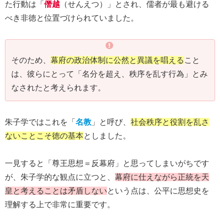
た行動は「
僭越
（せんえつ）」とされ、儒者が最も避ける
べき非徳と位置づけられていました。
そのため、
幕府の政治体制に公然と異議を唱える
こと
は、彼らにとって「名分を超え、秩序を乱す行為」とみ
なされたと考えられます。
朱子学ではこれを「
名教
」と呼び、
社会秩序と役割を乱さ
ないことこそ徳の基本
としました。
一見すると「尊王思想＝反幕府」と思ってしまいがちです
が、朱子学的な観点に立つと、
幕府に仕えながら正統を天
皇と考えることは矛盾しない
という点は、公平に思想史を
理解する上で非常に重要です。