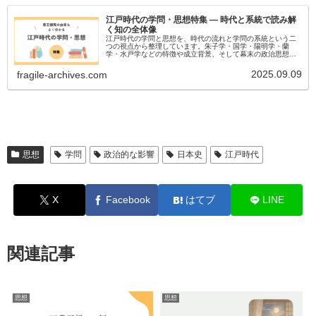
江戸時代の学問・思想特集 ― 時代と系統で読み解
く知の全体像
江戸時代の学問と思想を、時代の流れと学問の系統という二
つの視点から整理しています。朱子学・国学・陽明学・蘭
学・水戸学などの特徴や成立背景、そして幕末の政治思想へ
の影響までを体系的にまとめた特集です。
2025.09.09
fragile-archives.com
思想
学問
政治的な影響
日本史
江戸時代
X
Facebook
はてブ
LINE
関連記事
思想
思想