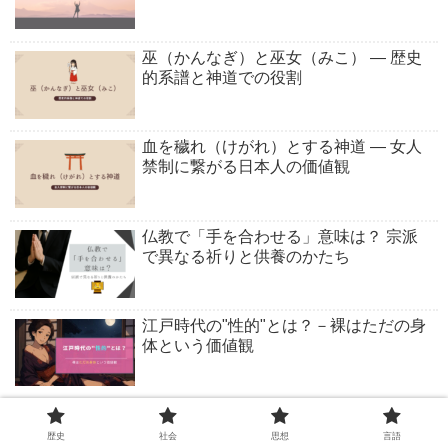
巫（かんなぎ）と巫女（みこ） ― 歴史
的系譜と神道での役割
血を穢れ（けがれ）とする神道 ― 女人
禁制に繋がる日本人の価値観
仏教で「手を合わせる」意味は？ 宗派
で異なる祈りと供養のかたち
江戸時代の"性的"とは？－裸はただの身
体という価値観
神道の祓（はらえ）と禊（みそぎ）– 清
めと再生の伝統
歴史
社会
思想
言語