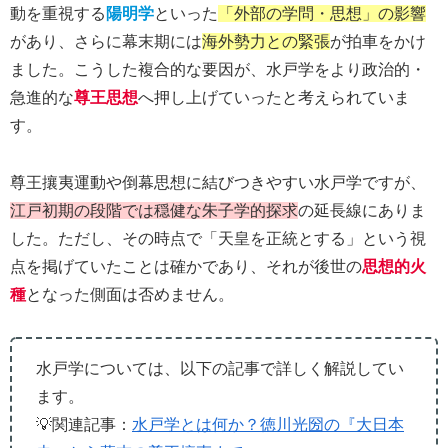
動を重視する
陽明学
といった
「外部の学問・思想」の影響
があり、さらに幕末期には
海外勢力との緊張
が拍車をかけ
ました。こうした複合的な要因が、水戸学をより政治的・
急進的な
尊王思想
へ押し上げていったと考えられていま
す。
尊王攘夷運動や倒幕思想に結びつきやすい水戸学ですが、
江戸初期の段階では穏健な朱子学的探求
の延長線にありま
した。ただし、その時点で「天皇を正統とする」という視
点を掲げていたことは確かであり、それが後世の
思想的火
種
となった側面は否めません。
水戸学については、以下の記事で詳しく解説してい
ます。
💡関連記事：
水戸学とは何か？徳川光圀の『大日本