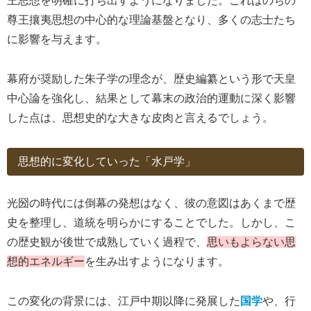
王思想を明確に打ち出すようになりました。これはのちの
尊王攘夷思想の中心的な理論基盤となり、多くの志士たち
に影響を与えます。
幕府が奨励した朱子学の理念が、歴史編纂という形で天皇
中心論を強化し、結果として幕末の政治的運動に深く影響
した点は、思想史的な大きな皮肉と言えるでしょう。
思想的に変化していった「水戸学」
光圀の時代には倒幕の発想はなく、彼の意図はあくまで歴
史を整理し、道統を明らかにすることでした。しかし、こ
の歴史観が後世で成熟していく過程で、
思いもよらない思
想的エネルギー
を生み出すようになります。
この変化の背景には、江戸中期以降に発展した
国学
や、行