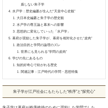
盾しない朱子学
水戸学：歴史編纂が生んだ“天皇中心史観”
大日本史編纂と朱子学の歴史観
水戸学の尊王論と幕末への影響
思想的に変化していった「水戸学」
幕府が奨励した朱子学が、幕府を相対化させた“皮肉”
政治目的と学問の論理のズレ
世界にも見られる“学問の皮肉”
学びの先にあるもの
知的好奇心で紡がれる歴史
関連記事：江戸時代の学問・思想特集
朱子学が江戸社会にもたらした“秩序”と“探究心”
朱子学は幕府が秩序維持のために奨励した学問でした。