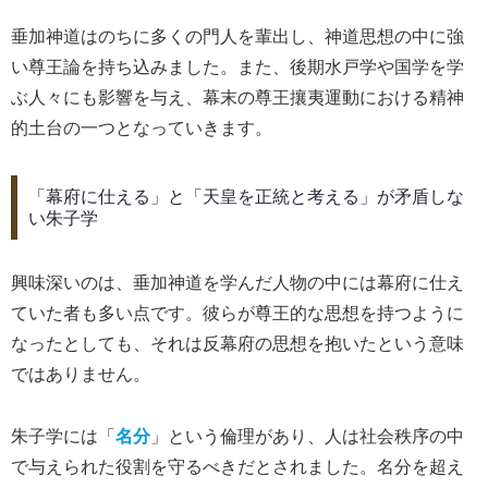
垂加神道はのちに多くの門人を輩出し、神道思想の中に強
い尊王論を持ち込みました。また、後期水戸学や国学を学
ぶ人々にも影響を与え、幕末の尊王攘夷運動における精神
的土台の一つとなっていきます。
「幕府に仕える」と「天皇を正統と考える」が矛盾しな
い朱子学
興味深いのは、垂加神道を学んだ人物の中には幕府に仕え
ていた者も多い点です。彼らが尊王的な思想を持つように
なったとしても、それは反幕府の思想を抱いたという意味
ではありません。
朱子学には「
名分
」という倫理があり、人は社会秩序の中
で与えられた役割を守るべきだとされました。名分を超え