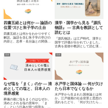
四書五経とは何か ― 論語の
漢学・国学から見る『源氏
位置づけと朱子学の土台
物語』 ― 古典を教訓として
読むとは
四書五経とは何かをわかりやすく
解説。論語を含む朱子学の学びの
『源氏物語』は江戸時代、漢学と
内容と、忠孝・名分論との関係を
国学で評価が分かれていました。
整理し、江戸時代の思想の基盤を
古典を道徳や教訓として読む漢学
俯瞰します。
と、人の心の表現として読む国
学。本記事では源氏物語を例に、
思想
思想
古典の読み方の違いとその背景を
分かりやすく整理します。
なぜ塩を「まく」のか ― 清
水戸学と国体論 ― 何が欠け
めとしての塩と、日本人の
たら日本でなくなるか
境界感覚
水戸学から生まれた国体論とは何
か。江戸後期の社会背景と思想の
葬儀の後に塩をまくのはなぜか。
流れをたどり、「何が欠けたら日
清めとされる塩の意味や、「ま
本でなくなるのか」という問いの
く」という行為が持つ役割を、境