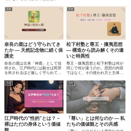
構造を整理します。尊王・攘夷と
界という視点から読み解きます。
の関係もあわせて解説。
思想
思想
奈良の鹿はどう守られてき
松下村塾と尊王・攘夷思想
たか ― 天然記念物に続く保
― 構造から読み解くその違
護史
いと特異性
奈良の鹿は古来「神鹿」として信
尊王・攘夷思想と松下村塾は何が
仰され、江戸時代には殺せば死罪
同じで何が違うのか。思想の内容
を科されるほど厳しく守られてき
ではなく、その使われ方と主体の
ました。本記事では、奈良の鹿が
違いに着目し、幕末思想の構造を
どのように扱われ、現代の天然記
わかりやすく解説します。
思想
思想
念物に至ったのか、その保護の歴
史を神道の視点から解説します。
江戸時代の”性的”とは？－
「尊い」とは何なのか ― 私
裸はただの身体という価値
たちの価値観とその共感
観