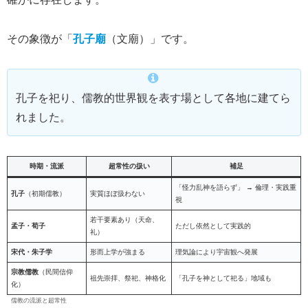
その象徴が「
孔子廟
（文廟）」です。
孔子を祀り、儒教的世界観を表す場として各地に建てら
れました。
時期・流派
超常性の扱い
補足
「怪力乱神を語らず」 → 倫理・実践重
孔子
（初期儒教）
実質ほぼ扱わない
視
若干要素あり（天命、
孟子・荀子
ただし依然として実践的
礼）
宋代・朱子学
形而上学が強まる
理気論により宇宙観へ発展
宗教儒教
（民間信仰
祖先崇拝、祭祀、神格化
「孔子を神として祀る」地域も
化）
儒教の流派と超常性