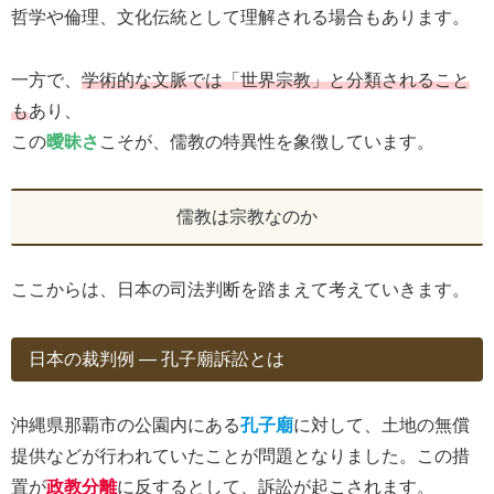
哲学や倫理、文化伝統として理解される場合もあります。
一方で、
学術的な文脈では「世界宗教」と分類されること
も
あり、
この
曖昧さ
こそが、儒教の特異性を象徴しています。
儒教は宗教なのか
ここからは、日本の司法判断を踏まえて考えていきます。
日本の裁判例 ― 孔子廟訴訟とは
沖縄県那覇市の公園内にある
孔子廟
に対して、土地の無償
提供などが行われていたことが問題となりました。この措
置が
政教分離
に反するとして、訴訟が起こされます。