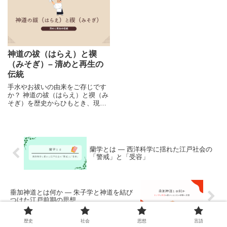
理と感情の対立構造を整理しま
す。
神道の祓（はらえ）と禊
（みそぎ）– 清めと再生の
伝統
手水やお祓いの由来をご存じです
か？ 神道の祓（はらえ）と禊（み
そぎ）を歴史からひもとき、現代
に息づく伝統を考えます。
蘭学とは ― 西洋科学に揺れた江戸社会の
「警戒」と「受容」
垂加神道とは何か ― 朱子学と神道を結び
つけた江戸前期の思想
歴史
社会
思想
言語