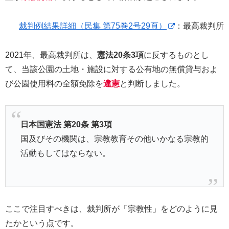
裁判例結果詳細（民集 第75巻2号29頁）
：最高裁判所
2021年、最高裁判所は、
憲法20条3項
に反するものとし
て、当該公園の土地・施設に対する公有地の無償貸与およ
び公園使用料の全額免除を
違憲
と判断しました。
日本国憲法 第20条 第3項
国及びその機関は、宗教教育その他いかなる宗教的
活動もしてはならない。
ここで注目すべきは、裁判所が「宗教性」をどのように見
たかという点です。