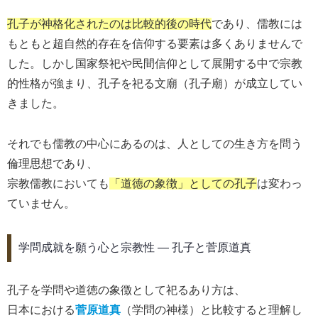
孔子が神格化されたのは比較的後の時代
であり、儒教には
もともと超自然的存在を信仰する要素は多くありませんで
した。しかし国家祭祀や民間信仰として展開する中で宗教
的性格が強まり、孔子を祀る文廟（孔子廟）が成立してい
きました。
それでも儒教の中心にあるのは、人としての生き方を問う
倫理思想であり、
宗教儒教においても
「道徳の象徴」としての孔子
は変わっ
ていません。
学問成就を願う心と宗教性 ― 孔子と菅原道真
孔子を学問や道徳の象徴として祀るあり方は、
日本における
菅原道真
（学問の神様）と比較すると理解し