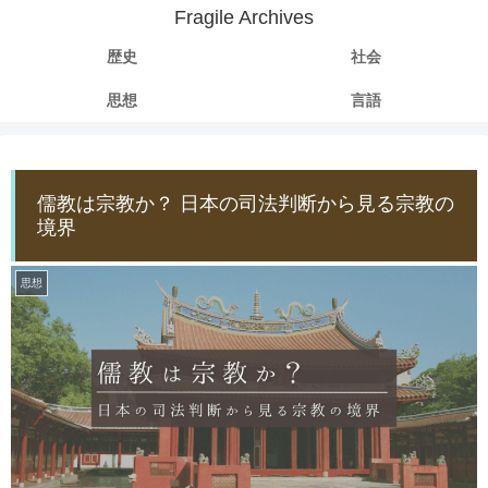
Fragile Archives
歴史
社会
思想
言語
儒教は宗教か？ 日本の司法判断から見る宗教の
境界
思想