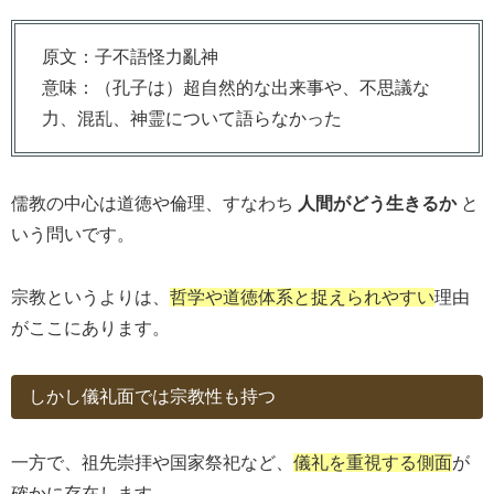
原文：子不語怪力亂神
意味：（孔子は）超自然的な出来事や、不思議な
力、混乱、神霊について語らなかった
儒教の中心は道徳や倫理、すなわち
人間がどう生きるか
と
いう問いです。
宗教というよりは、
哲学や道徳体系と捉えられやすい
理由
がここにあります。
しかし儀礼面では宗教性も持つ
一方で、祖先崇拝や国家祭祀など、
儀礼を重視する側面
が
確かに存在します。