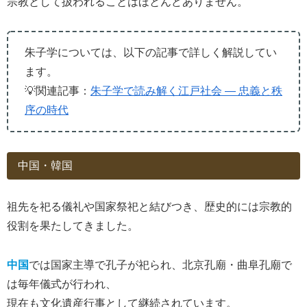
宗教として扱われることはほとんどありません。
朱子学については、以下の記事で詳しく解説してい
ます。
💡関連記事：
朱子学で読み解く江戸社会 ― 忠義と秩
序の時代
中国・韓国
祖先を祀る儀礼や国家祭祀と結びつき、歴史的には宗教的
役割を果たしてきました。
中国
では国家主導で孔子が祀られ、北京孔廟・曲阜孔廟で
は毎年儀式が行われ、
現在も文化遺産行事として継続されています。