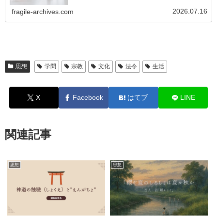
く整理・解説する特集です。
2026.07.16
fragile-archives.com
思想
学問
宗教
文化
法令
生活
X
Facebook
はてブ
LINE
関連記事
思想
思想