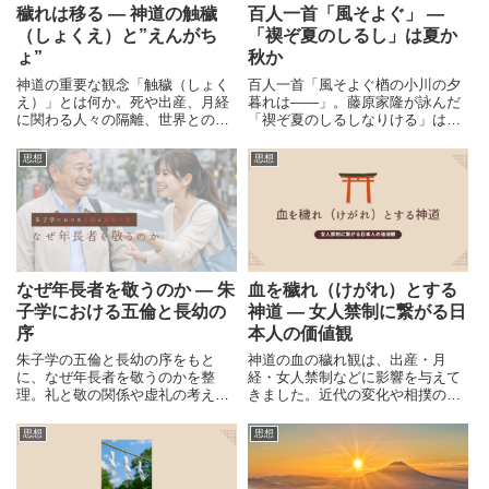
穢れは移る ― 神道の触穢
百人一首「風そよぐ」 ―
（しょくえ）と”えんがち
「禊ぞ夏のしるし」は夏か
ょ”
秋か
神道の重要な観念「触穢（しょく
百人一首「風そよぐ楢の小川の夕
え）」とは何か。死や出産、月経
暮れは――」。藤原家隆が詠んだ
に関わる人々の隔離、世界との比
「禊ぞ夏のしるしなりける」は、
較、現代に残るえんがちょ文化ま
夏か秋か。夏越の祓と旧暦の季節
で紹介。
のずれから、和歌に込められた祓
思想
思想
と季節の感性を読み解きます。
なぜ年長者を敬うのか ― 朱
血を穢れ（けがれ）とする
子学における五倫と長幼の
神道 ― 女人禁制に繋がる日
序
本人の価値観
朱子学の五倫と長幼の序をもと
神道の血の穢れ観は、出産・月
に、なぜ年長者を敬うのかを整
経・女人禁制などに影響を与えて
理。礼と敬の関係や虚礼の考え
きました。近代の変化や相撲の女
方、不徳な年長者との向き合い方
人禁制問題も交え、日本の伝統と
まで、江戸時代の思想から人間関
現代をつなぎます。
思想
思想
係を読み解きます。