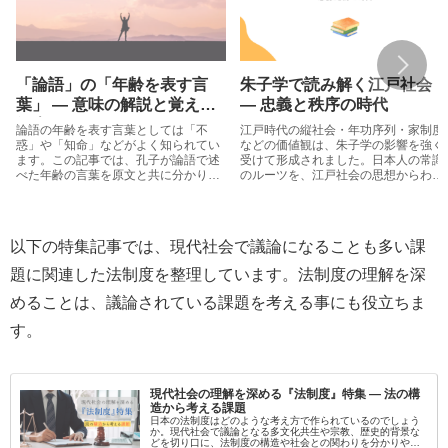
「論語」の「年齢を表す言
朱子学で読み解く江戸社会
葉」 ― 意味の解説と覚え方
― 忠義と秩序の時代
紹介
論語の年齢を表す言葉としては「不
江戸時代の縦社会・年功序列・家制度
惑」や「知命」などがよく知られてい
などの価値観は、朱子学の影響を強く
ます。この記事では、孔子が論語で述
受けて形成されました。日本人の常識
べた年齢の言葉を原文と共に分かりや
のルーツを、江戸社会の思想からわか
すく解説し、覚え方も紹介していま
りやすく読み解きます。
す。
以下の特集記事では、現代社会で議論になることも多い課
題に関連した法制度を整理しています。法制度の理解を深
めることは、議論されている課題を考える事にも役立ちま
す。
現代社会の理解を深める『法制度』特集 ― 法の構
造から考える課題
日本の法制度はどのような考え方で作られているのでしょう
か。現代社会で議論となる多文化共生や宗教、歴史的背景な
どを切り口に、法制度の構造や社会との関わりを分かりやす