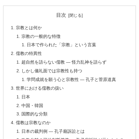
目次
宗教とは何か
宗教の一般的な特徴
日本で作られた「宗教」という言葉
儒教の特異性
超自然を語らない儒教 ― 怪力乱神を語らず
しかし儀礼面では宗教性も持つ
学問成就を願う心と宗教性 ― 孔子と菅原道真
世界における儒教の扱い
日本
中国・韓国
国際的な分類
儒教は宗教なのか
日本の裁判例 ― 孔子廟訴訟とは