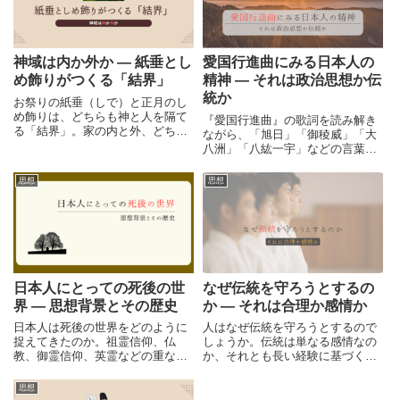
神域は内か外か ― 紙垂とし
愛国行進曲にみる日本人の
め飾りがつくる「結界」
精神 ― それは政治思想か伝
統か
お祭りの紙垂（しで）と正月のし
め飾りは、どちらも神と人を隔て
『愛国行進曲』の歌詞を読み解き
る「結界」。家の内と外、どちら
ながら、「旭日」「御稜威」「大
が神域なのか――身近な風習から
八洲」「八紘一宇」などの言葉の
神道の空間感覚をひもときます。
意味や時代背景を解説。昭和初期
の日本人の精神性や、伝統と政治
思想
思想
思想の関係を歴史的視点から考察
します。
日本人にとっての死後の世
なぜ伝統を守ろうとするの
界 ― 思想背景とその歴史
か ― それは合理か感情か
日本人は死後の世界をどのように
人はなぜ伝統を守ろうとするので
捉えてきたのか。祖霊信仰、仏
しょうか。伝統は単なる感情なの
教、御霊信仰、英霊などの重なり
か、それとも長い経験に基づく合
を手がかりに、思想背景とその歴
理があるのか。共同体の維持や経
史から日本の死後観を整理しま
験の蓄積、近代合理主義との違
思想
す。
い、保守と革新の考え方から、合