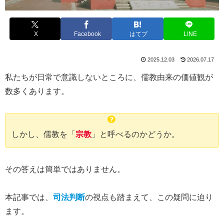
X
Facebook
はてブ
LINE
2025.12.03
2026.07.17
私たちが日常で意識しないところに、儒教由来の価値観が
数多くあります。
しかし、儒教を「
宗教
」と呼べるのかどうか。
その答えは簡単ではありません。
本記事では、
司法判断
の視点も踏まえて、この疑問に迫り
ます。