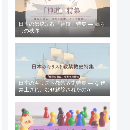
日本の伝統宗教「神道」特集 ― 暮ら
しの秩序
日本のキリスト教禁教史特集 ― なぜ
禁止され、なぜ解除されたのか