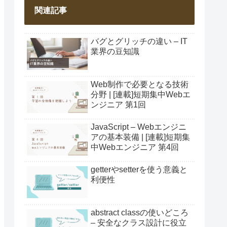
関連記事
バグとグリッチの違い – IT
業界の豆知識
Web制作で必要となる技術
分野 | [連載]短期集中Webエ
ンジニア 第1回
JavaScript – Webエンジニ
アの基本装備 | [連載]短期集
中Webエンジニア 第4回
getterやsetterを使う意義と
利便性
abstract classの使いどころ
– 安全なクラス設計に役立