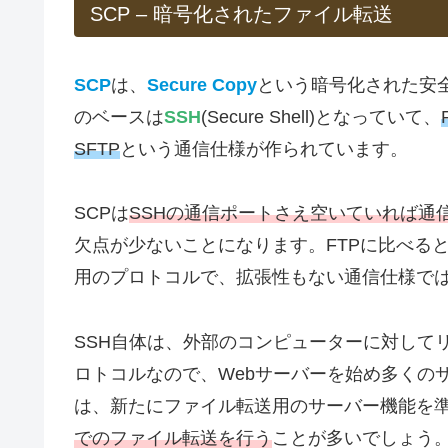
SCP – 暗号化されたファイル転送
SCP
は、
Secure Copy
という暗号化された安
のベースは
SSH
(Secure Shell)となっていて、
SFTP
という通信仕様が作られています。
SCPは
SSHの通信ポートさえ空いていれば通
欠点が少ないことになります。FTPに比べる
用のプロトコルで、拡張性もない通信仕様で
SSH自体は、外部のコンピューターに対して
ロトコルなので、Webサーバーを始め多くの
は、新たにファイル転送用のサーバー機能を
でのファイル転送を行う
ことが多いでしょう