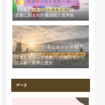
【特集】英語から見る文化の違い ―
言葉に刻まれた価値観と世界観
日本とオランダ特集 ― 日蘭関係から
読み解く世界と歴史
データ