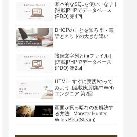
基本的なSQLを使いこなす |
[連載]PHPでデータベース
(PDO) 第4回
DHCPのことを知ろう! - 電
話とネットの大きな違い
接続文字列とiniファイル |
[連載]PHPでデータベース
(PDO) 第2回
HTML - すぐに実践!やって
みよう| [連載]短期集中Web
エンジニア 第2回
画面が真っ暗なのを解決す
る方法 - Monster Hunter
Wilds Beta(Steam)