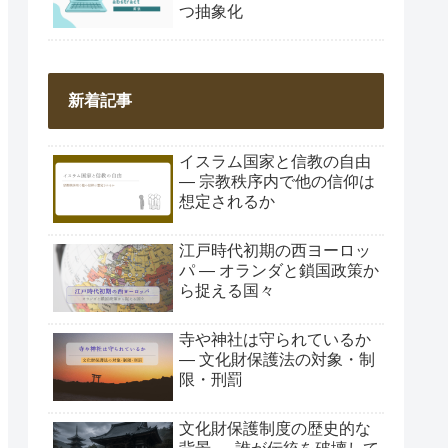
つ抽象化
新着記事
イスラム国家と信教の自由
― 宗教秩序内で他の信仰は
想定されるか
江戸時代初期の西ヨーロッ
パ ― オランダと鎖国政策か
ら捉える国々
寺や神社は守られているか
― 文化財保護法の対象・制
限・刑罰
文化財保護制度の歴史的な