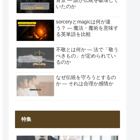
背景 ― 誰が伝統を破壊して
いたのか
sorceryとmagicは何が違
う？ ― 魔法・魔術を意味す
る英単語を比較
不敬とは何か ― 法で「敬う
べきもの」が定められてい
るのか
なぜ伝統を守ろうとするの
か ― それは合理か感情か
特集