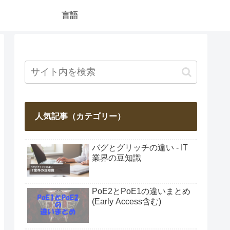
言語
人気記事（カテゴリー）
バグとグリッチの違い - IT
業界の豆知識
PoE2とPoE1の違いまとめ
(Early Access含む)