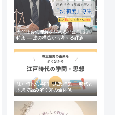
現代社会の理解を深める『法制度』
特集 ― 法の構造から考える課題
江戸時代の学問・思想特集 ― 時代と
系統で読み解く知の全体像