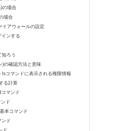
t系)の場合
系)の場合
 ファイアウォールの設定
グインする
て知ろう
ション)の確認方法と意味
on – lsコマンドに表示される権限情報
する計算
modコマンド
マンド
基本コマンド
マンド
ンド