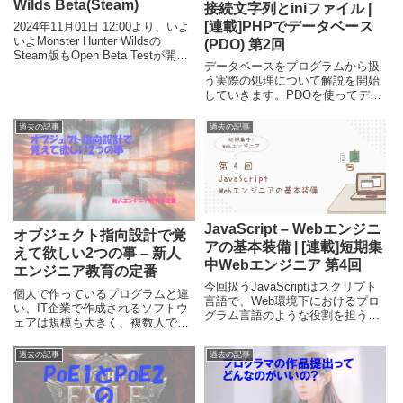
Wilds Beta(Steam)
接続文字列とiniファイル |
[連載]PHPでデータベース
2024年11月01日 12:00より、いよ
いよMonster Hunter Wildsの
(PDO) 第2回
Steam版もOpen Beta Testが開始
データベースをプログラムから扱
されました。来年2025年の2月に
う実際の処理について解説を開始
発売が予定されている本作には私
していきます。PDOを使ってデー
も期待をしていて、意気揚々とダ
タベースへ接続する際に指定する
ウンロー...
ことになる、ユーザー名やパスワ
過去の記事
過去の記事
ードといったセキュリティ上重要
な情報を、プログラム外部に保存
して利用する方法も合わせて紹介
しています。
JavaScript – Webエンジニ
オブジェクト指向設計で覚
アの基本装備 | [連載]短期集
えて欲しい2つの事 – 新人
中Webエンジニア 第4回
エンジニア教育の定番
今回扱うJavaScriptはスクリプト
個人で作っているプログラムと違
言語で、Web環境下におけるプロ
い、IT企業で作成されるソフトウ
グラム言語のような役割を担う技
ェアは規模も大きく、複数人で制
術で、エンジニアにとって重要な
作することも多いです。今回は、
技術のひとつです。JavaScriptの
ソフトウェア設計の基本でもある
過去の記事
過去の記事
力は非常に強力で、ただの静的な
「オブジェクト指向」について、
文書データであるHTMLに動きを
習得が簡単で実務に役立つ内容を
付けることにより、ソフトウェア
2点だけまとめていますので、是
やサービスを作ることができま