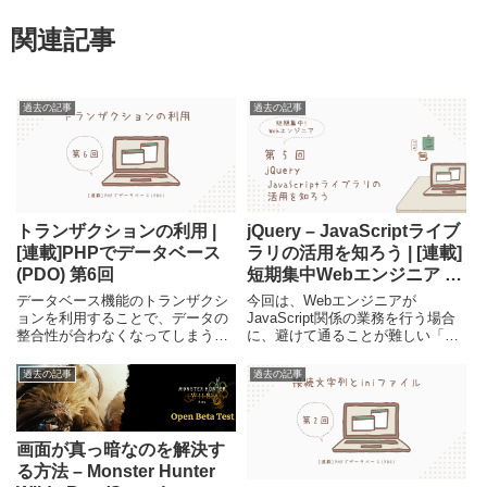
関連記事
過去の記事
過去の記事
トランザクションの利用 |
jQuery – JavaScriptライブ
[連載]PHPでデータベース
ラリの活用を知ろう | [連載]
(PDO) 第6回
短期集中Webエンジニア 第
5回
データベース機能のトランザクシ
今回は、Webエンジニアが
ョンを利用することで、データの
JavaScript関係の業務を行う場合
整合性が合わなくなってしまうな
に、避けて通ることが難しい「ラ
どの不都合を回避する方法につい
イブラリ」について触れていきま
て、PHP/PDOの構成からサンプ
す。タイトルにもなっている
過去の記事
過去の記事
ルを示しながら解説をしていま
jQueryを中心に、ライブラリや何
す。
故jQueryなのかといった解説の
後、実際にjQueryを使った「すぐ
に業務に役立つ内容」を簡潔にま
画面が真っ暗なのを解決す
とめています。
る方法 – Monster Hunter