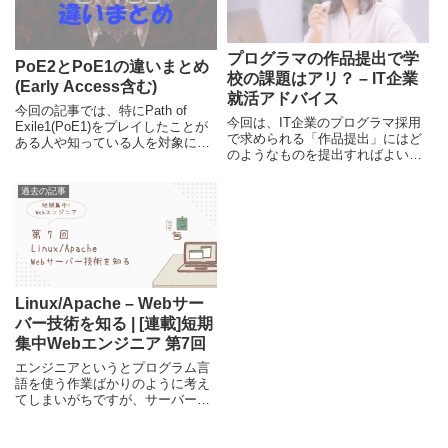
非学習に役立ててみてください。
す。一方で、間違った使い方をす
るとWebサイトの品質を低下させ
る危険性も持っています。しっか
プログラマの作品提出で学
りと正しい使い方を覚えていきま
PoE2とPoE1の違いまとめ
校の課題はアリ？ – IT企業
しょう。
(Early Access含む)
就活アドバイス
今回の記事では、特にPath of
今回は、IT企業のプログラマ採用
Exile1(PoE1)をプレイしたことが
で求められる「作品提出」にはど
ある人や知っている人を対象に、
のようなものを提出すればよいの
Path of Exile2(PoE2)における1と
か等について、IT企業での採用担
の違いという部分に注目し、まと
当の経験を基に、簡単なアドバイ
めています。実質有料なEarly
過去の記事
スと共に紹介しています。当然採
Accessから参加するか、完全無料
用する側である企業によって、扱
となる本リリース後にプレイし始
いや見解は異なりますので、ひと
めるかの検討などに役立ててくだ
つの事例として参考にしつつ、自
さい。
身の就職活動に役立ててくださ
い。
Linux/Apache – Webサー
バー技術を知る | [連載]短期
集中Webエンジニア 第7回
エンジニアというとプログラム言
語を使う作業ばかりのように考え
てしまいがちですが、サーバーや
ネットワークの構築や設定もエン
ジニアの仕事の一つです。今回は
駆け出しのWebエンジニアに向け