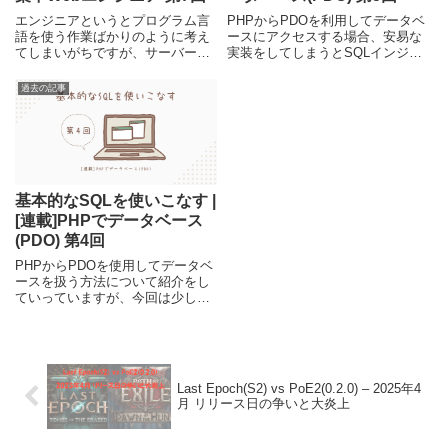
エンジニアというとプログラム言
PHPからPDOを利用してデータベ
語を使う作業ばかりのように考え
ースにアクセスする場合、安易な
てしまいがちですが、サーバーや
実装をしてしまうとSQLインジェ
ネットワークの構築や設定もエン
クションという脆弱性を抱えるこ
ジニアの仕事の一つです。今回は
とになります。今回の記事では、
過去の記事
駆け出しのWebエンジニアに向け
SQLインジェクションの解説か
て、Linux環境を準備してApache
ら、PHP/PDOでの対策までを紹
を利用したWebサーバー構築の基
介しています。
本的な作業の流れについて紹介し
ます。
基本的なSQLを使いこなす |
[連載]PHPでデータベース
(PDO) 第4回
PHPからPDOを使用してデータベ
ースを扱う方法について紹介をし
ていっていますが、今回は少し
PHPのプログラムから逸れて、デ
ータベースの問い合わせに使う
SQLについて、基本的な部分だけ
簡単に紹介しています。
Last Epoch(S2) vs PoE2(0.2.0) – 2025年4
月 リリース日の争いと大炎上