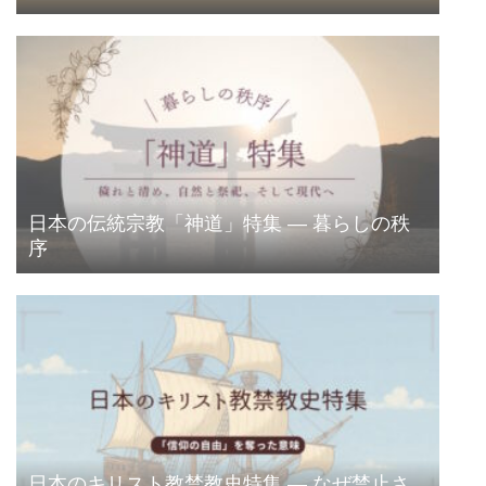
日本の伝統宗教「神道」特集 ― 暮らしの秩
序
日本のキリスト教禁教史特集 ― なぜ禁止さ