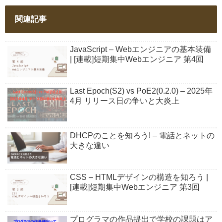
関連記事
JavaScript – Webエンジニアの基本装備
| [連載]短期集中Webエンジニア 第4回
Last Epoch(S2) vs PoE2(0.2.0) – 2025年
4月 リリース日の争いと大炎上
DHCPのことを知ろう! – 電話とネットの
大きな違い
CSS – HTMLデザインの構造を知ろう |
[連載]短期集中Webエンジニア 第3回
プログラマの作品提出で学校の課題はア