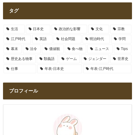
タグ
生活
日本史
政治的な影響
文化
宗教
江戸時代
英語
社会問題
明治時代
学問
幕末
法令
価値観
食べ物
ニュース
Tips
歴史ある物事
類義語
ゲーム
ジェンダー
世界史
仕事
年表-日本史
年表-江戸時代
プロフィール