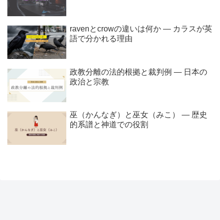
ravenとcrowの違いは何か ― カラスが英
語で分かれる理由
政教分離の法的根拠と裁判例 ― 日本の
政治と宗教
巫（かんなぎ）と巫女（みこ） ― 歴史
的系譜と神道での役割