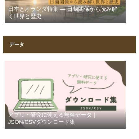
日本とオランダ特集 ― 日蘭関係から読み解
く世界と歴史
データ
アプリ・研究に使える無料データ｜
JSON/CSVダウンロード集