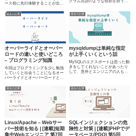
グラム言語のような役割を担う技
ース前に先行体験することが出来
術で、エンジニアにとって重要な
るという点では同じですが、ソフ
技術のひとつです。JavaScriptの
トウェアの状態としては大きな違
過去の記事
過去の記事
力は非常に強力で、ただの静的な
いがあります。今回は、アルファ
文書データであるHTMLに動きを
版・ベータ版の違いと共に、その
付けることにより、ソフトウェア
他のバージョン(マイルストーン)
やサービスを作ることができま
についても紹介します。
す。一方で、間違った使い方をす
るとWebサイトの品質を低下させ
る危険性も持っています。しっか
オーバーライドとオーバー
mysqldumpは単純な指定
りと正しい使い方を覚えていきま
ロードの違いと使いどころ
が上手くいくという話
しょう。
– プログラミング知識
MySQLのエクスポートは思った動
きをしてくれないことがあったり
今回はプログラミングを少し勉強
して、意外とエンジニアの人もハ
していくと出会うことになるオー
マってしまうことがあるのが悩ま
バーライドとオーバーロードとい
しいところです。毎日使うコマン
う似た言葉について、それぞれの
ドではないので、忘れてしまって
違いや使いどころについて解説し
過去の記事
過去の記事
いたりして、解決に時間がかかっ
ています。間違えやすいこの言葉
てしまうということもあるでしょ
ですが、中身はまったく違ってい
う。MySQLのエクスポートとイン
るので、理解してしまえば意外と
ポートに関しての奮闘記録と動作
混同しなくなります。機能として
するコマンドを、備忘録も兼ねて
も便利なので、是非この機会に覚
掲載しています。
えてみてください。
Linux/Apache – Webサー
SQLインジェクションの危
バー技術を知る | [連載]短期
険性と対策 | [連載]PHPでデ
集中Webエンジニア 第7回
ータベース(PDO) 第5回