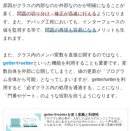
原因がクラスの内部なのか外部なのかが明確になることが
多く、
問題の切り分け・修正が迅速に行える
ようになりま
す。また、デバッグ工程においても、インターフェースの
値を監視する等で、
問題の再現も容易になる
メリットも生
まれます。
また、クラス内のメンバ変数を直接公開するのではなく、
getter
や
setter
といった機能を利用することも重要です。変
数自体を外部に公開してしまうと、値の更新が「プログラ
ム全体から可能」となってしまいますが、getter/setterを利
用すると「必ずクラス内の処理を通過する」ことになり、
「門番やゲート」のような役割を担うようになります。
getterやsetterを使う意義と利便性
プログラム初心者や、入社したばかりのエンジニアからは、
「何のためにあるものなのか分からない」という声を聞くこ
ともあるため、今回はそんなgetter/setterを使う意義や利便性
について紹介してみます。