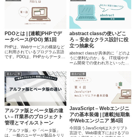
PDOとは | [連載]PHPでデ
abstract classの使いどこ
ータベース(PDO) 第1回
ろ – 安全なクラス設計に役
立つ抽象化
PHPは、Webサービスの構築など
に利用されているプログラム言語
abstract classが具体的に「どのよ
です。PDOは、PHPからデータベ
うに便利なのか」を、IT現場やチ
ースを利用する場合に用いられる
ーム開発での使われ方といった観
拡張モジュールです。今回は、
点から紹介しています。特に、安
PDOがどういったもので、他には
全なクラスの設計を心がけるチー
過去の記事
過去の記事
どんな選択肢があるのかなどを紹
ムの中心的なエンジニアには役立
介しています。
つ概念なので、是非参考にしてみ
てください。
JavaScript – Webエンジニ
アルファ版とベータ版の違
アの基本装備 | [連載]短期集
い – IT業界のプロジェクト
中Webエンジニア 第4回
管理とマイルストーン
今回扱うJavaScriptはスクリプト
「アルファ版」や「ベータ版」
言語で、Web環境下におけるプロ
は、一般のユーザーが製品をリリ