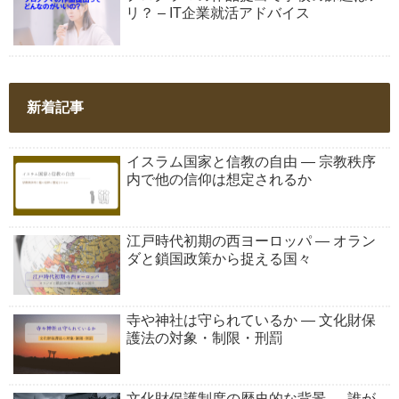
リ？ – IT企業就活アドバイス
新着記事
イスラム国家と信教の自由 ― 宗教秩序
内で他の信仰は想定されるか
江戸時代初期の西ヨーロッパ ― オラン
ダと鎖国政策から捉える国々
寺や神社は守られているか ― 文化財保
護法の対象・制限・刑罰
文化財保護制度の歴史的な背景 ― 誰が