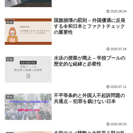
2025.08.04
国旗損壊の罰則 – 外国優遇に反発
社会
する令和日本とファクトチェック
の重要性
2025.07.18
水泳の授業が廃止 – 学校プールの
社会
歴史的な経緯と必要性
2025.07.11
不平等条約と外国人不起訴問題の
歴史
共通点 – 犯罪を裁けない日本
2025.05.03