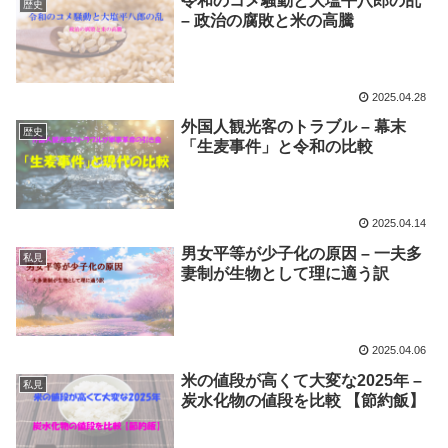
令和のコメ騒動と大塩平八郎の乱
歴史
– 政治の腐敗と米の高騰
2025.04.28
外国人観光客のトラブル – 幕末
歴史
「生麦事件」と令和の比較
2025.04.14
男女平等が少子化の原因 – 一夫多
私見
妻制が生物として理に適う訳
2025.04.06
米の値段が高くて大変な2025年 –
私見
炭水化物の値段を比較 【節約飯】