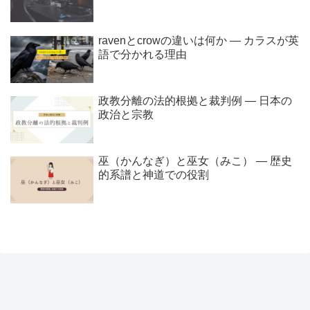
ravenとcrowの違いは何か ― カラスが英
語で分かれる理由
政教分離の法的根拠と裁判例 ― 日本の
政治と宗教
巫（かんなぎ）と巫女（みこ） ― 歴史
的系譜と神道での役割