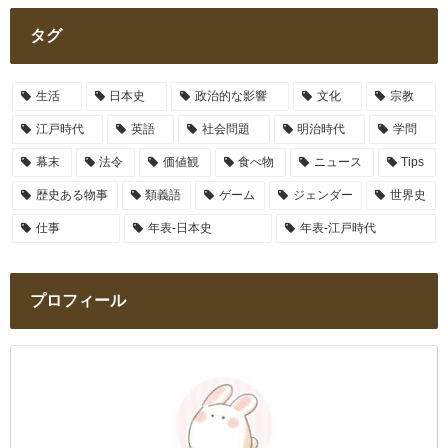
タグ
生活
日本史
政治的な影響
文化
宗教
江戸時代
英語
社会問題
明治時代
学問
幕末
法令
価値観
食べ物
ニュース
Tips
歴史ある物事
類義語
ゲーム
ジェンダー
世界史
仕事
年表-日本史
年表-江戸時代
プロフィール