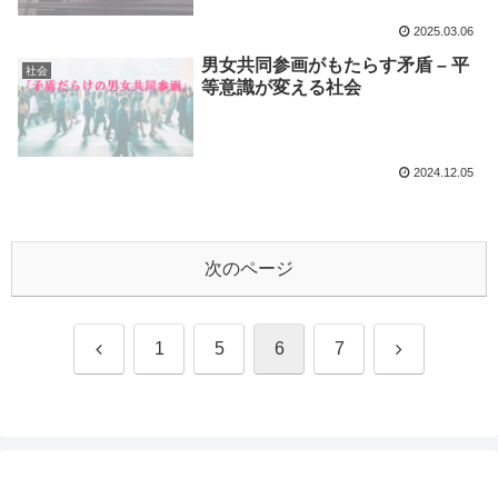
2025.03.06
男女共同参画がもたらす矛盾 – 平
社会
等意識が変える社会
2024.12.05
次のページ
前
次
1
5
6
7
へ
へ