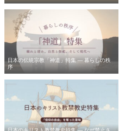
日本の伝統宗教「神道」特集 ― 暮らしの秩
序
日本のキリスト教禁教史特集 ― なぜ禁止さ