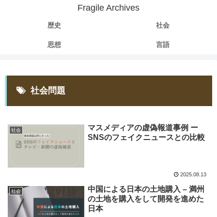
Fragile Archives
歴史
社会
思想
言語
社会問題
マスメディアの虚偽報道事例 ー
社会
SNSのフェイクニュースとの比較
2025.08.13
中国による日本の土地購入 – 満州
社会
の土地を購入をして開発を進めた
日本