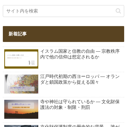
新着記事
イスラム国家と信教の自由 ― 宗教秩序
内で他の信仰は想定されるか
江戸時代初期の西ヨーロッパ ― オラン
ダと鎖国政策から捉える国々
寺や神社は守られているか ― 文化財保
護法の対象・制限・刑罰
文化財保護制度の歴史的な背景 ― 誰が