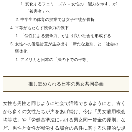
変化するフェミニズム – 女性の「能力を示す」が
「被害者」へ
中学生の体育の授業では女子生徒が骨折
平等がもたらす競争力の低下
「個性による競争力」がより良い社会を形成する
女性への優遇措置が生み出す「新たな差別」と「社会の
弱体化」
アメリカと日本の「法の下での平等」
推し進められる日本の男女共同参画
女性も男性と同じように社会で活躍できるようにと、古く
から多くの女性たちが声をあげ続け、今は「男女雇用機会
均等法」や「労働基準法における男女同一賃金の原則」な
ど、男性と女性が就労する場合の条件に関する法律的な規