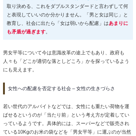
取り決める、これをダブルスタンダードと言わずして何
と表現していいのか分かりません。「男と女は同じ」と
教育し、社会に出たら「女は弱いから配慮」は
あまりに
も矛盾が過ぎます
。
男女平等について今は意識改革の途上でもあり、政府も
人々も「どこが適切な落としどころ」かを探っているよう
にも見えます。
女性への配慮を否定する社会 – 女性の生きづらさ
若い世代のアルバイトなどでは、女性にも重たい荷物を運
ばせるというのが「当たり前」という考え方が定着してい
っているようです。具体的には、スーパーなどで販売され
ている10Kgのお米の袋などを「男女平等」に運ぶのが当然