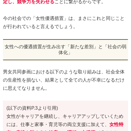
定し、競争力を失わせる
ことに繋がるからです。
今の社会での「女性優遇措置」は、まさにこれと同じこと
が行われていると言えるでしょう。
女性への優遇措置が生み出す「新たな差別」と「社会の弱
体化」
男女共同参画における以下のような取り組みは、社会全体
の生産性を損ない、結果として全ての人が不幸になるだけ
に思えてなりません。
(以下の資料P.3より引用)
女性がキャリアを継続し、キャリアアップしていくため
には、仕事と家事・育児等の両立支援に加えて、
女性特