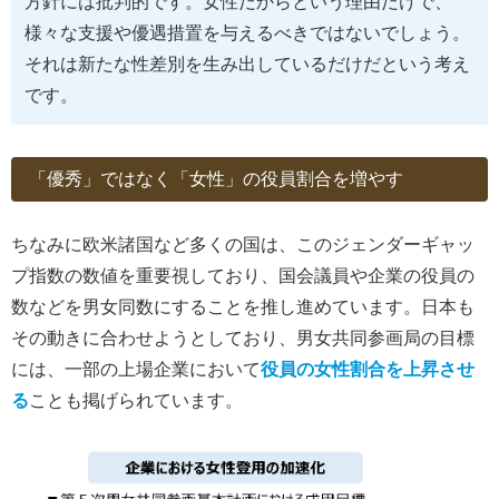
方針には批判的です。女性だからという理由だけで、
様々な支援や優遇措置を与えるべきではないでしょう。
それは新たな性差別を生み出しているだけだという考え
です。
「優秀」ではなく「女性」の役員割合を増やす
ちなみに欧米諸国など多くの国は、このジェンダーギャッ
プ指数の数値を重要視しており、国会議員や企業の役員の
数などを男女同数にすることを推し進めています。日本も
その動きに合わせようとしており、男女共同参画局の目標
には、一部の上場企業において
役員の女性割合を上昇させ
る
ことも掲げられています。