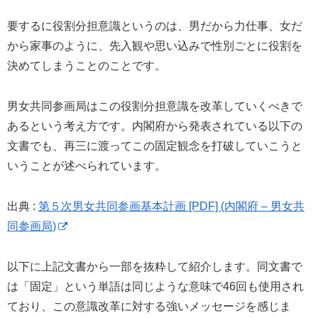
要するに役割分担意識というのは、男だから力仕事、女だ
から家事のように、先入観や思い込みで性別ごとに役割を
決めてしまうことのことです。
男女共同参画局はこの役割分担意識を改革していくべきで
あるという考え方です。内閣府から発表されている以下の
文書でも、再三に渡ってこの固定観念を打破していこうと
いうことが述べられています。
出典 :
第５次男女共同参画基本計画 [PDF] (内閣府 – 男女共
同参画局)
以下に上記文書から一部を抜粋して紹介します。同文書で
は「固定」という単語は同じような意味で46回も使用され
ており、この意識改革に対する強いメッセージを感じま