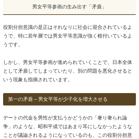
男女平等参画の生み出す「矛盾」
役割分担意識の是正はそれなりに社会に迎合されているよ
うで、特に若年層では男女平等意識が強く根付いているよ
うです。
しかし、男女平等参画が進められていくことで、日本全体
として矛盾してしまっていたり、別の問題を悪化させると
いう現象も指摘されています。
第一の矛盾 – 男女平等が少子化を増大させる
デートの代金を男性が支払うかどうかの「奢り奢られ論
争」のような、昭和平成ではあまり耳にしなかったような
ことが議論されるようになっているのも、この役割分担意