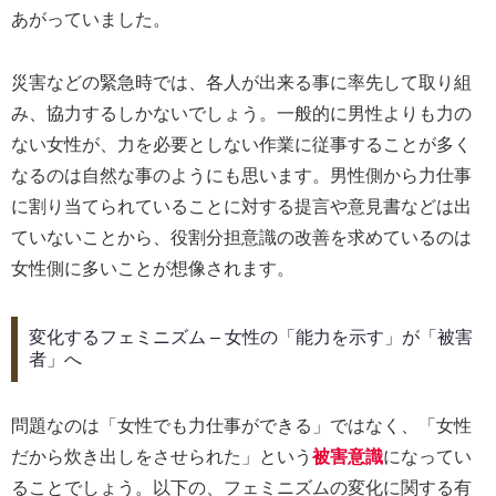
あがっていました。
災害などの緊急時では、各人が出来る事に率先して取り組
み、協力するしかないでしょう。一般的に男性よりも力の
ない女性が、力を必要としない作業に従事することが多く
なるのは自然な事のようにも思います。男性側から力仕事
に割り当てられていることに対する提言や意見書などは出
ていないことから、役割分担意識の改善を求めているのは
女性側に多いことが想像されます。
変化するフェミニズム – 女性の「能力を示す」が「被害
者」へ
問題なのは「女性でも力仕事ができる」ではなく、「女性
だから炊き出しをさせられた」という
被害意識
になってい
ることでしょう。以下の、フェミニズムの変化に関する有