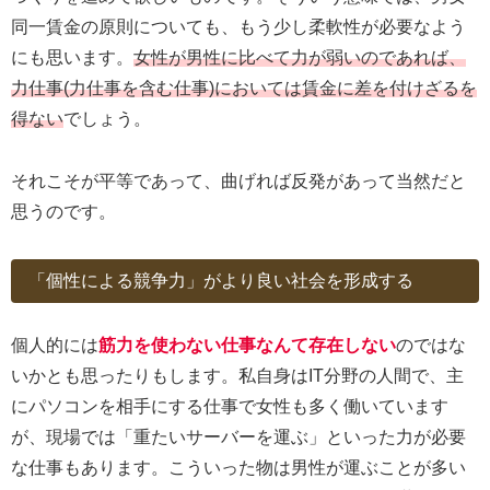
同一賃金の原則についても、もう少し柔軟性が必要なよう
にも思います。
女性が男性に比べて力が弱いのであれば、
力仕事(力仕事を含む仕事)においては賃金に差を付けざるを
得ない
でしょう。
それこそが平等であって、曲げれば反発があって当然だと
思うのです。
「個性による競争力」がより良い社会を形成する
個人的には
筋力を使わない仕事なんて存在しない
のではな
いかとも思ったりもします。私自身はIT分野の人間で、主
にパソコンを相手にする仕事で女性も多く働いています
が、現場では「重たいサーバーを運ぶ」といった力が必要
な仕事もあります。こういった物は男性が運ぶことが多い