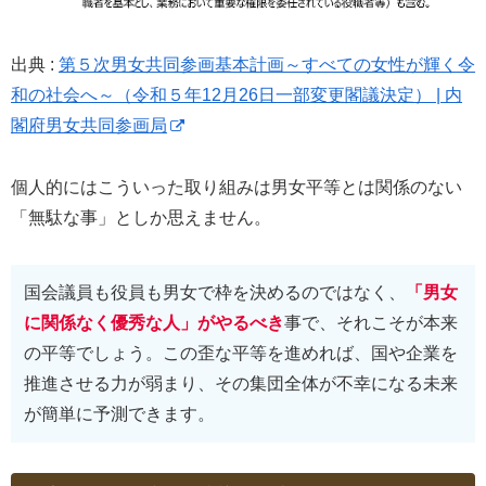
出典 :
第５次男女共同参画基本計画～すべての女性が輝く令
和の社会へ～（令和５年12月26日一部変更閣議決定） | 内
閣府男女共同参画局
個人的にはこういった取り組みは男女平等とは関係のない
「無駄な事」としか思えません。
国会議員も役員も男女で枠を決めるのではなく、
「男女
に関係なく優秀な人」がやるべき
事で、それこそが本来
の平等でしょう。この歪な平等を進めれば、国や企業を
推進させる力が弱まり、その集団全体が不幸になる未来
が簡単に予測できます。