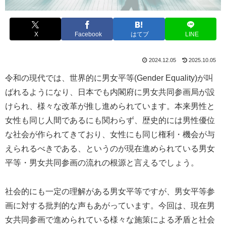
X
Facebook
はてブ
LINE
2024.12.05
2025.10.05
令和の現代では、世界的に男女平等(Gender Equality)が叫
ばれるようになり、日本でも内閣府に男女共同参画局が設
けられ、様々な改革が推し進められています。本来男性と
女性も同じ人間であるにも関わらず、歴史的には男性優位
な社会が作られてきており、女性にも同じ権利・機会が与
えられるべきである、というのが現在進められている男女
平等・男女共同参画の流れの根源と言えるでしょう。
社会的にも一定の理解がある男女平等ですが、男女平等参
画に対する批判的な声もあがっています。今回は、現在男
女共同参画で進められている様々な施策による矛盾と社会