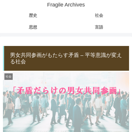
Fragile Archives
歴史
社会
思想
言語
男女共同参画がもたらす矛盾 – 平等意識が変え
る社会
社会