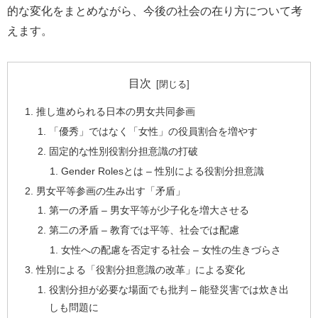
的な変化をまとめながら、今後の社会の在り方について考
えます。
目次
推し進められる日本の男女共同参画
「優秀」ではなく「女性」の役員割合を増やす
固定的な性別役割分担意識の打破
Gender Rolesとは – 性別による役割分担意識
男女平等参画の生み出す「矛盾」
第一の矛盾 – 男女平等が少子化を増大させる
第二の矛盾 – 教育では平等、社会では配慮
女性への配慮を否定する社会 – 女性の生きづらさ
性別による「役割分担意識の改革」による変化
役割分担が必要な場面でも批判 – 能登災害では炊き出
しも問題に