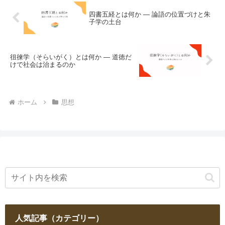
四書五経とは何か ― 論語の位置づけと朱
子学の土台
徂徠学（そらいがく）とは何か ― 道徳だ
けで社会は治まるのか
ホーム
思想
人気記事（カテゴリー）