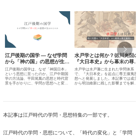
江戸後期の国学 ― なぜ学問
水戸学とは何か？徳川光圀の
から「神の国」の思想が生ま
『大日本史』から幕末の尊王
れたのか
攘夷まで
江戸後期の国学は、なぜ「神国日本」
水戸学は水戸藩に生まれた学問体系
という思想に至ったのか。江戸中期国
で、『大日本史』を起点に尊王攘夷思
学の方法論、平田篤胤の思想と時代背
想へと発展しました。本記事では成立
景を手がかりに、学問が思想へと変化
から明治維新に残した影響までを解説
した過程を整理します。
します。
本記事は江戸時代の学問・思想特集の一部です。
江戸時代の学問・思想について、「時代の変化」と「学問