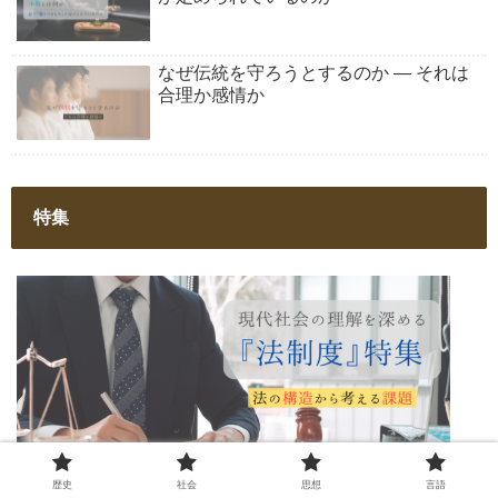
なぜ伝統を守ろうとするのか ― それは
合理か感情か
特集
現代社会の理解を深める『法制度』特集 ―
歴史
社会
思想
言語
法の構造から考える課題