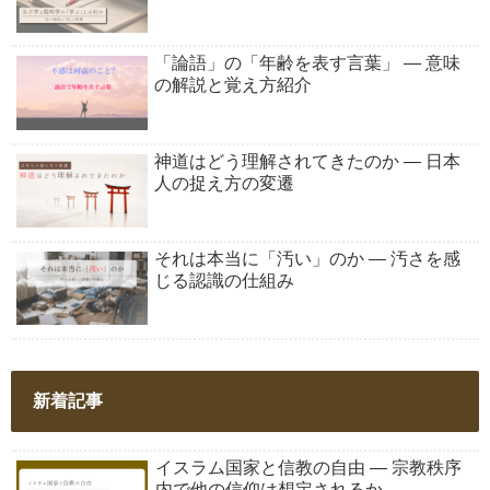
「論語」の「年齢を表す言葉」 ― 意味
の解説と覚え方紹介
神道はどう理解されてきたのか ― 日本
人の捉え方の変遷
それは本当に「汚い」のか ― 汚さを感
じる認識の仕組み
新着記事
イスラム国家と信教の自由 ― 宗教秩序
内で他の信仰は想定されるか