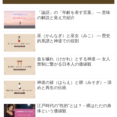
「論語」の「年齢を表す言葉」 ― 意味
の解説と覚え方紹介
巫（かんなぎ）と巫女（みこ） ― 歴史
的系譜と神道での役割
血を穢れ（けがれ）とする神道 ― 女人
禁制に繋がる日本人の価値観
神道の祓（はらえ）と禊（みそぎ）– 清
めと再生の伝統
江戸時代の"性的"とは？－裸はただの身
体という価値観