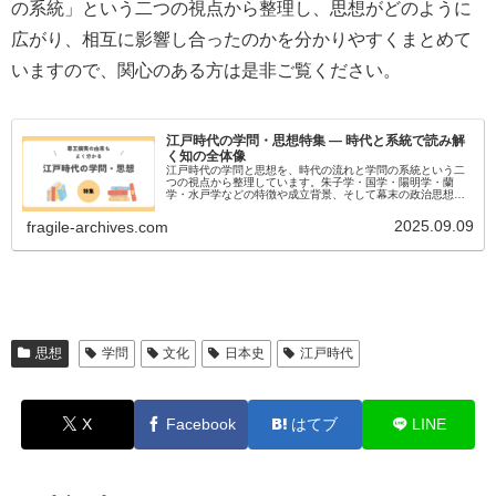
の系統」という二つの視点から整理し、思想がどのように
広がり、相互に影響し合ったのかを分かりやすくまとめて
いますので、関心のある方は是非ご覧ください。
江戸時代の学問・思想特集 ― 時代と系統で読み解
く知の全体像
江戸時代の学問と思想を、時代の流れと学問の系統という二
つの視点から整理しています。朱子学・国学・陽明学・蘭
学・水戸学などの特徴や成立背景、そして幕末の政治思想へ
の影響までを体系的にまとめた特集です。
2025.09.09
fragile-archives.com
思想
学問
文化
日本史
江戸時代
X
Facebook
はてブ
LINE