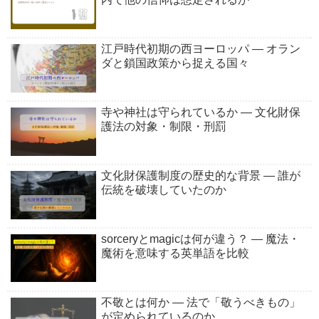
江戸時代初期の西ヨーロッパ ― オラン
ダと鎖国政策から捉える国々
寺や神社は守られているか ― 文化財保
護法の対象・制限・刑罰
文化財保護制度の歴史的な背景 ― 誰が
伝統を破壊していたのか
sorceryとmagicは何が違う？ ― 魔法・
魔術を意味する英単語を比較
不敬とは何か ― 法で「敬うべきもの」
が定められているのか