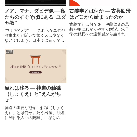
ノア、マナ、ダビデ像──私
古義学とは何か ― 古典回帰
たちのすぐそばにある“ユダ
はどこから始まったのか
ヤ教”
古義学とは何かを、伊藤仁斎の思
想を軸にわかりやすく解説。朱子
“マナ”や“ノア”――これらがユダヤ
学の解釈への違和感から生まれた
教由来だと聞いて驚く人は少なく
古典回帰の流れを整理し、荻生徂
ないでしょう。日本では古くから
徠や国学へと繋がる思想史の展開
神道や仏教のような宗教が広まっ
を読み解きます。
ていましたが、意外とキリスト教
思想
やユダヤ教に由来する物事も多く
広まっています。今回は、身近な
ユダヤ教に関するちょっとした雑
学を紹介します。
穢れは移る ― 神道の触穢
（しょくえ）と”えんがち
ょ”
神道の重要な観念「触穢（しょく
え）」とは何か。死や出産、月経
に関わる人々の隔離、世界との比
較、現代に残るえんがちょ文化ま
で紹介。