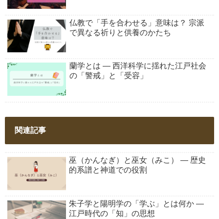
仏教で「手を合わせる」意味は？ 宗派
で異なる祈りと供養のかたち
蘭学とは ― 西洋科学に揺れた江戸社会
の「警戒」と「受容」
関連記事
巫（かんなぎ）と巫女（みこ） ― 歴史
的系譜と神道での役割
朱子学と陽明学の「学ぶ」とは何か ―
江戸時代の「知」の思想