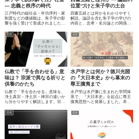
― 忠義と秩序の時代
位置づけと朱子学の土台
江戸時代の縦社会・年功序列・家
四書五経とは何かをわかりやすく
制度などの価値観は、朱子学の影
解説。論語を含む朱子学の学びの
響を強く受けて形成されました。
内容と、忠孝・名分論との関係を
日本人の常識のルーツを、江戸社
整理し、江戸時代の思想の基盤を
会の思想からわかりやすく読み解
俯瞰します。
思想
思想
きます。
仏教で「手を合わせる」意
水戸学とは何か？徳川光圀
味は？ 宗派で異なる祈りと
の『大日本史』から幕末の
供養のかたち
尊王攘夷まで
仏教で「手を合わせる」意味を、
水戸学は水戸藩に生まれた学問体
浄土真宗・浄土宗・禅宗の違いか
系で、『大日本史』を起点に尊王
ら分かりやすく解説します。宗派
攘夷思想へと発展しました。本記
によって祈りの心は異なっても、
事では成立から明治維新に残した
あなたの祈りが尊いことに変わり
影響までを解説します。
思想
思想
はありません。