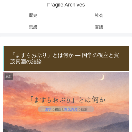
Fragile Archives
歴史
社会
思想
言語
「ますらおぶり」とは何か ― 国学の視座と賀
茂真淵の結論
思想