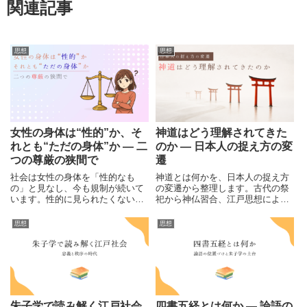
関連記事
思想
思想
女性の身体は“性的”か、そ
神道はどう理解されてきた
れとも“ただの身体”か ― 二
のか ― 日本人の捉え方の変
つの尊厳の狭間で
遷
社会は女性の身体を「性的なも
神道とは何かを、日本人の捉え方
の」と見なし、今も規制が続いて
の変遷から整理します。古代の祭
います。性的に見られたくない尊
祀から神仏習合、江戸思想による
厳と、性的魅力を誇りとする尊
再解釈、国家神道、そして現代ま
厳。歴史や法令を踏まえて現代の
で、神道がどのように理解されて
思想
思想
矛盾を考えます。
きたのかを辿ります。
朱子学で読み解く江戸社会
四書五経とは何か ― 論語の