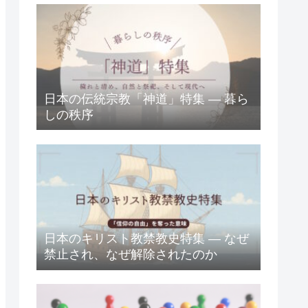
日本の伝統宗教「神道」特集 ― 暮ら
しの秩序
日本のキリスト教禁教史特集 ― なぜ
禁止され、なぜ解除されたのか