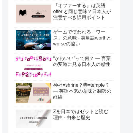
『オファーする』は英語
offer と同じ意味？日本人が
注意すべき誤用ポイント
ゲームで使われる「ワー
ス」の意味 - 英単語worthと
worseの違い
“かわいい”って何？ ― 言葉
の変遷に見る日本人の感性
神社=shrine？寺=temple？
― 英語本来の意味と翻訳の
経緯
Zを日本ではゼットと読む
理由 - 由来と歴史