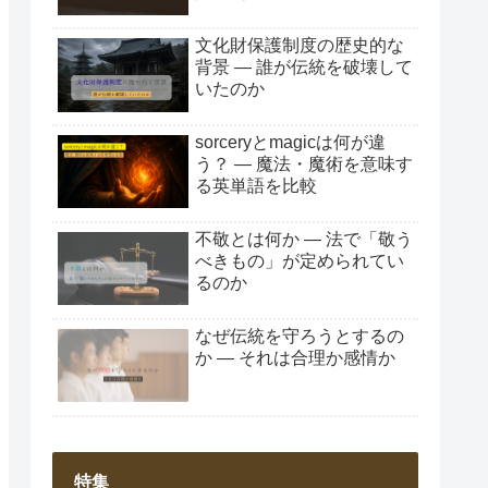
文化財保護制度の歴史的な
背景 ― 誰が伝統を破壊して
いたのか
sorceryとmagicは何が違
う？ ― 魔法・魔術を意味す
る英単語を比較
不敬とは何か ― 法で「敬う
べきもの」が定められてい
るのか
なぜ伝統を守ろうとするの
か ― それは合理か感情か
特集