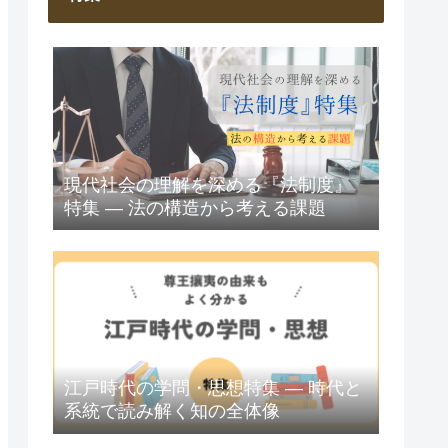
現代社会の理解を深める『法制度』
特集 ― 法の構造から考える課題
江戸時代の学問・思想特集 ― 時代と
系統で読み解く知の全体像