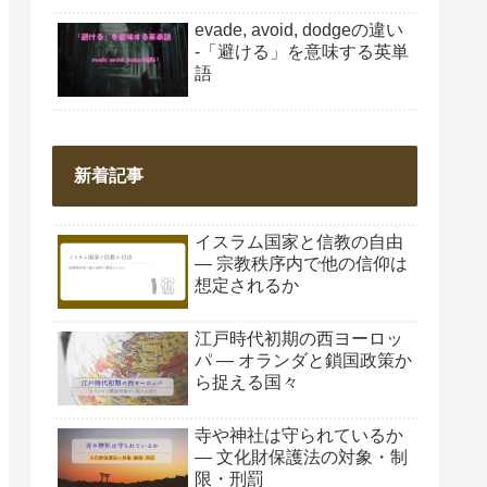
evade, avoid, dodgeの違い
-「避ける」を意味する英単
語
新着記事
イスラム国家と信教の自由
― 宗教秩序内で他の信仰は
想定されるか
江戸時代初期の西ヨーロッ
パ ― オランダと鎖国政策か
ら捉える国々
寺や神社は守られているか
― 文化財保護法の対象・制
限・刑罰