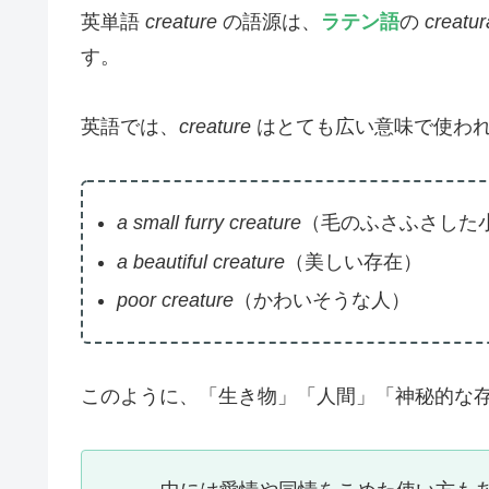
英単語
creature
の語源は、
ラテン語
の
creatur
す。
英語では、
creature
はとても広い意味で使わ
a small furry creature
（毛のふさふさした
a beautiful creature
（美しい存在）
poor creature
（かわいそうな人）
このように、「生き物」「人間」「神秘的な