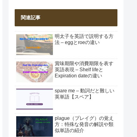
関連記事
明太子を英語で説明する方
法 – eggとroeの違い
賞味期限や消費期限を表す
英語表現 – Shelf lifeと
Expiration dateの違い
spare me – 動詞だと難しい
英単語【スペア】
plague（プレイグ）の覚え
方：特殊な発音の解説や類
似単語の紹介