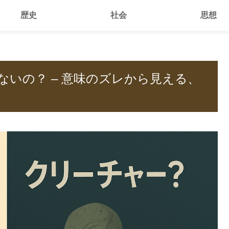
歴史
社会
思想
いの？ – 意味のズレから見える、