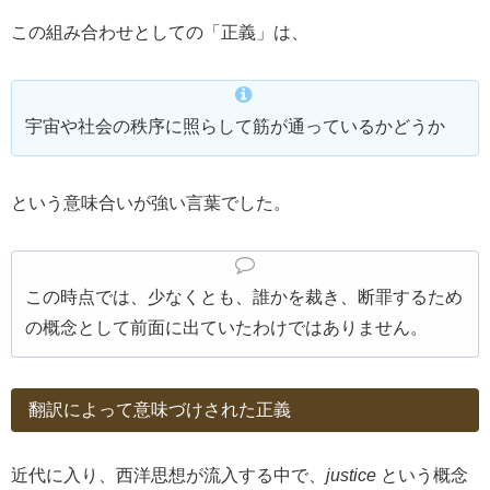
この組み合わせとしての「正義」は、
宇宙や社会の秩序に照らして筋が通っているかどうか
という意味合いが強い言葉でした。
この時点では、少なくとも、誰かを裁き、断罪するため
の概念として前面に出ていたわけではありません。
翻訳によって意味づけされた正義
近代に入り、西洋思想が流入する中で、
justice
という概念