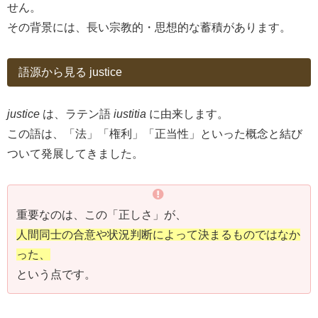
せん。
その背景には、長い宗教的・思想的な蓄積があります。
語源から見る justice
justice
は、ラテン語
iustitia
に由来します。
この語は、「法」「権利」「正当性」といった概念と結び
ついて発展してきました。
重要なのは、この「正しさ」が、
人間同士の合意や状況判断によって決まるものではなか
った、
という点です。