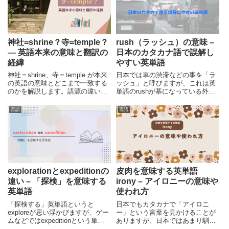
たのか、その由来についても見て
いきましょう。
神社=shrine？寺=temple？
rush（ラッシュ）の意味 –
― 英語本来の意味と翻訳の
日本のカタカナ語で誤解し
経緯
やすい英単語
神社＝shrine、寺＝temple が本来
日本では車の渋滞などの事を「ラ
の英語の意味とどこまで一致する
ッシュ」と呼びますが、これは英
のかを解説します。語源の違い、
単語のrushが基になっている外来
翻訳が生まれた背景、明治日本の
語です。「ラッシュ」は「混雑」
言語政策、現代英語での使い分け
や「殺到」という意味で使われる
言語
言語
などをわかりやすく整理します。
ますが、英単語としてのrushは少
し意味が違っています。今回は、
rushとラッシュの違いについて紹
介しています。
explorationとexpeditionの
皮肉を意味する英単語
違い – 「探検」を意味する
irony – アイロニーの意味や
英単語
使われ方
「探検する」英単語というと
日本でもカタカナで「アイロニ
exploreが思い浮かびますが、ゲー
ー」という言葉を見かけることが
ムなどではexpeditionという単語
ありますが、日本ではあまり馴染
も使われます。どちらも同じ「探
みのない言葉で、よく意味が分か