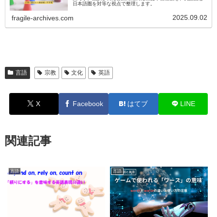
日本語圏を対等な視点で整理します。
2025.09.02
fragile-archives.com
言語
宗教
文化
英語
X
Facebook
はてブ
LINE
関連記事
言語
言語