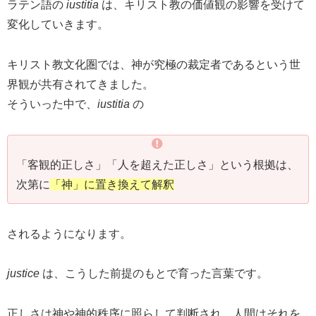
ラテン語の
iustitia
は、キリスト教の価値観の影響を受けて
変化していきます。
キリスト教文化圏では、神が究極の裁定者であるという世
界観が共有されてきました。
そういった中で、
iustitia
の
「客観的正しさ」「人を超えた正しさ」という根拠は、
次第に
「神」に置き換えて解釈
されるようになります。
justice
は、こうした前提のもとで育った言葉です。
正しさは神や神的秩序に照らして判断され、人間はそれを