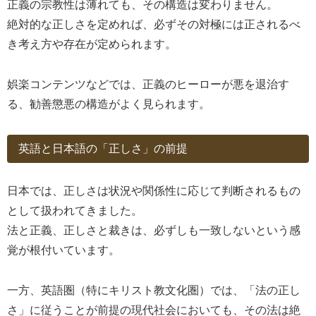
正義の宗教性は薄れても、その構造は変わりません。
絶対的な正しさを定めれば、必ずその対極には正されるべ
き考え方や存在が定められます。
娯楽コンテンツなどでは、正義のヒーローが悪を退治す
る、勧善懲悪の構造がよく見られます。
英語と日本語の「正しさ」の前提
日本では、正しさは状況や関係性に応じて判断されるもの
として扱われてきました。
法と正義、正しさと裁きは、必ずしも一致しないという感
覚が根付いています。
一方、英語圏（特にキリスト教文化圏）では、「法の正し
さ」に従うことが前提の現代社会においても、その法は絶