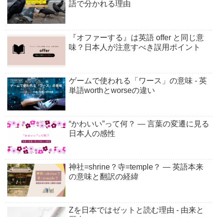
語で分かれる理由
『オファーする』は英語 offer と同じ意
味？日本人が注意すべき誤用ポイント
ゲームで使われる「ワース」の意味 - 英
単語worthとworseの違い
“かわいい”って何？ ― 言葉の変遷に見る
日本人の感性
神社=shrine？寺=temple？ ― 英語本来
の意味と翻訳の経緯
Zを日本ではゼットと読む理由 - 由来と