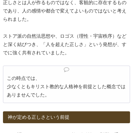
正しさとは人が作るものではなく、客観的に存在するもの
であり、人の感情や都合で変えてよいものではないと考え
られました。
ストア派の自然法思想や、ロゴス（理性・宇宙秩序）など
と深く結びつき、「人を超えた正しさ」という発想が、す
でに強く共有されていました。
この時点では、
少なくともキリスト教的な人格神を前提とした概念では
ありませんでした。
神が定める正しさという前提