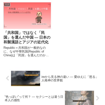
検」といった意味を持った英単語
らないという人も多いのではない
言語
ですが、両者のニュアンスや使わ
でしょうか。今回は、英単語irony
れ方には違いがあります。
: アイロニーの意味や発音と共
に、実際の使われ方などについて
紹介しています。
「共和国」ではなく「民
国」を選んだ中国 ― 日本の
和製漢語とアジアの近代化
Republic＝共和国が一般的なの
に、なぜ中華民国(Republic of
China)は「民国」を選んだのか。
和製漢語の影響と、中国が伝統を
重んじた誇りに迫ります。
ireから見る神の違い ― 愛ゆえに「怒る」
人格神の世界観
“色っぽい”って何？ ― セクシーとは違う日
本人の感性