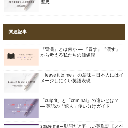
歴史
関連記事
『冒涜』とは何か ― 『冒す』『涜す』
から考える私たちの価値観
「leave it to me」 の意味 – 日本人にはイ
メージしにくい英語表現
「culprit」と「criminal」の違いとは？
― 英語の「犯人」使い分けガイド
spare me – 動詞だと難しい英単語【スペ