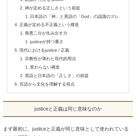
神が定める正しさという前提
日本語の「神」と英語の「God」の認識のズレ
正義が定める不正義という構造
善悪二分が生み出す力
justiceが持つ重さ
現代におけるjustice / 正義
宗教性が薄れた現代的用法
変わらない構造
英語と日本語の「正しさ」の前提
言語から文化を理解する視点
justiceと正義は同じ意味なのか
まず最初に、justiceと正義が同じ意味として使われている