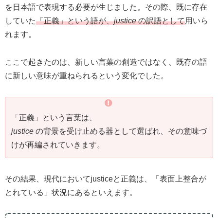
を日本語で表現する必要が生じました。その際、既に存在
していた
「正義」という語が、
justice
の訳語として
用いら
れます。
ここで起きたのは、新しい言葉の創造ではなく、既存の語
に新しい意味が重ねられるという変化でした。
「正義」という言葉は、
justice
の背景を受け止める器として選ばれ、その意味づ
けが再編されていきます。
その結果、現代においてjusticeと正義は、「表面上整合が
とれている」状況にあるといえます。