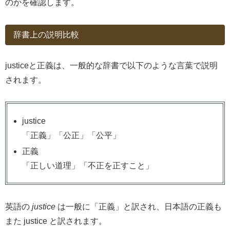
のかを確認します。
辞書上の説明比較
justiceと正義は、一般的な辞書で以下のような言葉で説明
されます。
justice
「正義」「公正」「公平」
正義
「正しい道理」「不正を正すこと」
英語の
justice
は一般に「正義」と訳され、日本語の正義も
また justice と訳されます。