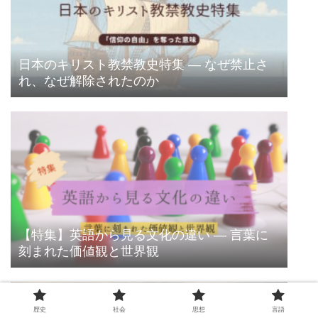
日本のキリスト教禁教史特集 ― なぜ禁止さ
れ、なぜ解除されたのか
【特集】英語から見る文化の違い ― 言葉に
刻まれた価値観と世界観
歴史
社会
思想
言語