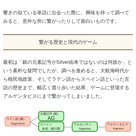
響きの似ている単語に出会った際に、興味を持って調べて
みると、意外な所に繋がったりして面白いものです。
繋がる歴史と現代のゲーム
最初は「銀の元素記号がSilver由来ではないのは何故か」と
いう素朴な疑問でしたが、調べを進めると、大航海時代か
ら植民地政策、そしてラテン語からスペイン語といった言
語の歴史まで、幅広く渡り歩いた結果、ゲームに登場する
アルゲンタビスにまで繋がってしまいました。
元素記号 (銀)
AG
ラテン語 (銀)
Argentum
スペイン
アルゼンチン
アルゲンタビス
命名 : 銀の国
Argentina
Argentavis