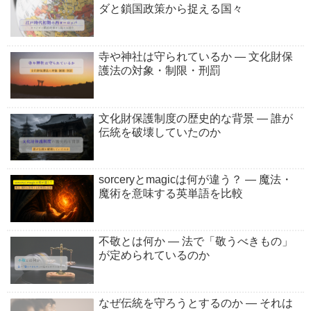
ダと鎖国政策から捉える国々
寺や神社は守られているか ― 文化財保
護法の対象・制限・刑罰
文化財保護制度の歴史的な背景 ― 誰が
伝統を破壊していたのか
sorceryとmagicは何が違う？ ― 魔法・
魔術を意味する英単語を比較
不敬とは何か ― 法で「敬うべきもの」
が定められているのか
なぜ伝統を守ろうとするのか ― それは