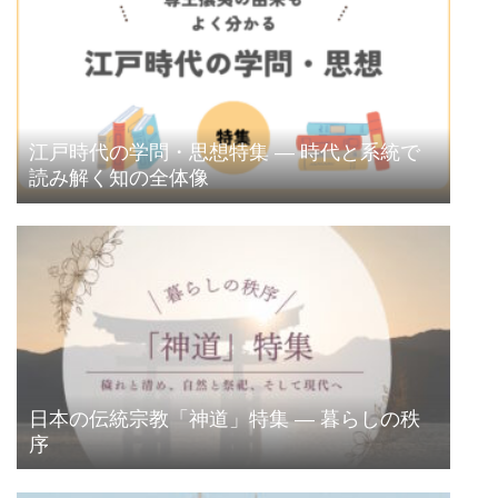
江戸時代の学問・思想特集 ― 時代と系統で
読み解く知の全体像
日本の伝統宗教「神道」特集 ― 暮らしの秩
序