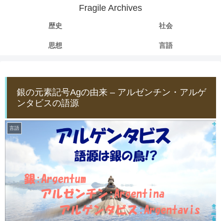
Fragile Archives
歴史
社会
思想
言語
銀の元素記号Agの由来 – アルゼンチン・アルゲ
ンタビスの語源
言語