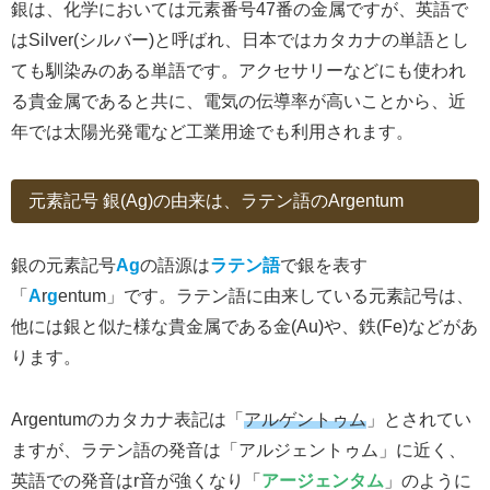
銀は、化学においては元素番号47番の金属ですが、英語で
はSilver(シルバー)と呼ばれ、日本ではカタカナの単語とし
ても馴染みのある単語です。アクセサリーなどにも使われ
る貴金属であると共に、電気の伝導率が高いことから、近
年では太陽光発電など工業用途でも利用されます。
元素記号 銀(Ag)の由来は、ラテン語のArgentum
銀の元素記号
Ag
の語源は
ラテン語
で銀を表す
「
A
r
g
entum」です。ラテン語に由来している元素記号は、
他には銀と似た様な貴金属である金(Au)や、鉄(Fe)などがあ
ります。
Argentumのカタカナ表記は「
アルゲントゥム
」とされてい
ますが、ラテン語の発音は「アルジェントゥム」に近く、
英語での発音はr音が強くなり「
アージェンタム
」のように