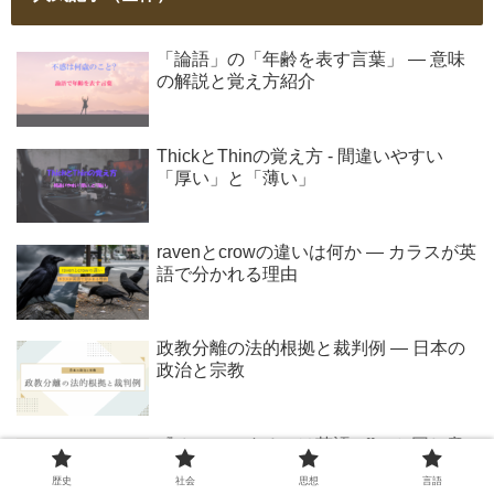
「論語」の「年齢を表す言葉」 ― 意味
の解説と覚え方紹介
ThickとThinの覚え方 - 間違いやすい
「厚い」と「薄い」
ravenとcrowの違いは何か ― カラスが英
語で分かれる理由
政教分離の法的根拠と裁判例 ― 日本の
政治と宗教
『オファーする』は英語 offer と同じ意
味？日本人が注意すべき誤用ポイント
歴史
社会
思想
言語