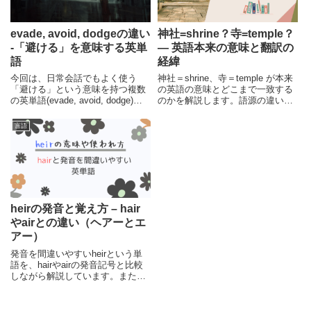
evade, avoid, dodgeの違い
神社=shrine？寺=temple？
-「避ける」を意味する英単
― 英語本来の意味と翻訳の
語
経緯
今回は、日常会話でもよく使う
神社＝shrine、寺＝temple が本来
「避ける」という意味を持つ複数
の英語の意味とどこまで一致する
の英単語(evade, avoid, dodge)に
のかを解説します。語源の違い、
ついて、それぞれの単語のニュア
翻訳が生まれた背景、明治日本の
ンスの違いと共に、辞書的な意味
言語政策、現代英語での使い分け
言語
の違い、例文などを紹介していま
などをわかりやすく整理します。
す。
heirの発音と覚え方 – hair
やairとの違い（ヘアーとエ
アー）
発音を間違いやすいheirという単
語を、hairやairの発音記号と比較
しながら解説しています。また、
いくつかの例文と共に、覚えるの
に役立つシーンなども紹介してい
ます。