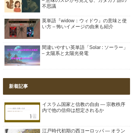
– 意味のズレから見える、カタカナ語の
不思議
英単語『widow：ウィドウ』の意味と使
い方 – 怖いイメージの由来も紹介
間違いやすい英単語「Solar : ソーラー」
– 太陽系と太陽光発電
新着記事
イスラム国家と信教の自由 ― 宗教秩序
内で他の信仰は想定されるか
江戸時代初期の西ヨーロッパ ― オラン