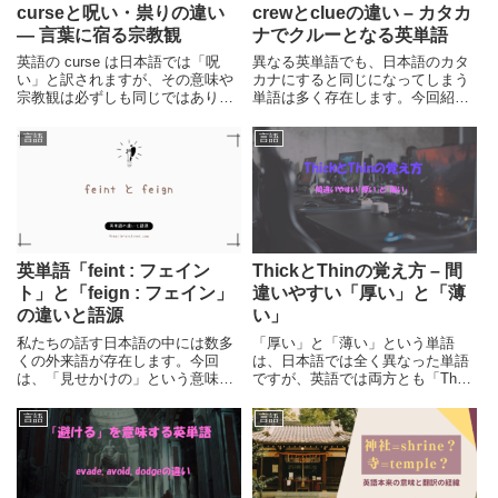
curseと呪い・祟りの違い
crewとclueの違い – カタカ
― 言葉に宿る宗教観
ナでクルーとなる英単語
英語の curse は日本語では「呪
異なる英単語でも、日本語のカタ
い」と訳されますが、その意味や
カナにすると同じになってしまう
宗教観は必ずしも同じではありま
単語は多く存在します。今回紹介
せん。curse・呪い・祟りを比較
するcrewとclueは、カタカナでは
し、言葉に宿る宗教観の違いを整
どちらも「クルー」となってしま
言語
言語
理します。
うため注意が必要です。それぞれ
の単語について、意味や発音の違
いについてまとめて紹介します。
英単語「feint : フェイン
ThickとThinの覚え方 – 間
ト」と「feign : フェイン」
違いやすい「厚い」と「薄
の違いと語源
い」
私たちの話す日本語の中には数多
「厚い」と「薄い」という単語
くの外来語が存在します。今回
は、日本語では全く異なった単語
は、「見せかけの」という意味で
ですが、英語では両方とも「Th」
使われる「フェイント」という外
から始まっていてよく似ていま
来語と英単語feint, feignについて
す。間違えてしまうと逆の意味に
言語
言語
比較しながらまとめています。よ
なってしまうこれらの単語につい
く似た意味の2つの単語とその語
て、基本的な意味から覚え方の例
源をみてみましょう。
まで紹介していますので、是非参
考にしてみて下さい。