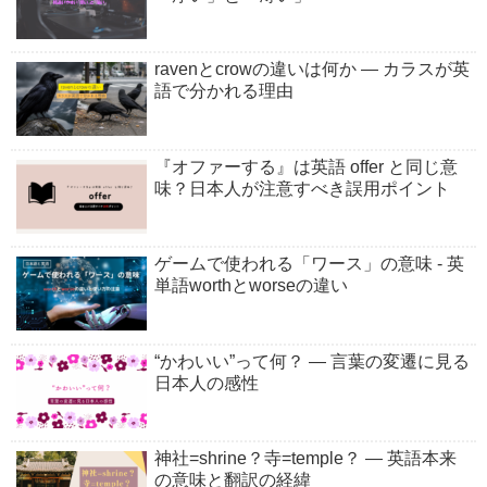
ravenとcrowの違いは何か ― カラスが英
語で分かれる理由
『オファーする』は英語 offer と同じ意
味？日本人が注意すべき誤用ポイント
ゲームで使われる「ワース」の意味 - 英
単語worthとworseの違い
“かわいい”って何？ ― 言葉の変遷に見る
日本人の感性
神社=shrine？寺=temple？ ― 英語本来
の意味と翻訳の経緯