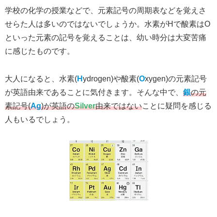
学校の化学の授業などで、元素記号の周期表などを覚えさ
せらた人は多いのではないでしょうか。水素がHで酸素はO
といった元素の記号を覚えることは、幼い時分は大変苦痛
に感じたものです。
大人になると、水素(
H
ydrogen)や酸素(
O
xygen)の元素記号
が英語由来であることに気付きます。そんな中で、
銀
の元
素記号(
Ag
)が英語の
Silver
由来ではない
ことに疑問を感じる
人もいるでしょう。