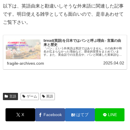
以下は、英語由来と勘違いしそうな外来語に関連した記事
です。明日使える雑学としても面白いので、是非あわせて
ご覧下さい。
bread(英語)を日本ではパンと呼ぶ理由 - 言葉の由
来と歴史
「パン」という外来語は英語ではありません。その由来や和
名が広まらなかった理由など、歴史的背景をまとめていま
す。また、英会話での注意点や、パンと関連した英単語など
も紹介しています。
2025.04.02
fragile-archives.com
言語
ゲーム
英語
X
Facebook
はてブ
LINE