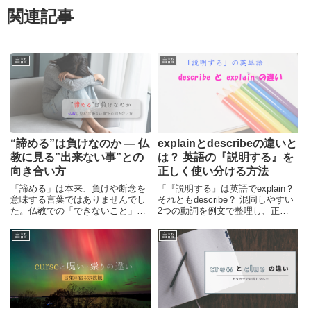
関連記事
言語
言語
“諦める”は負けなのか ― 仏
explainとdescribeの違いと
教に見る”出来ない事”との
は？ 英語の『説明する』を
向き合い方
正しく使い分ける方法
「諦める」は本来、負けや断念を
「『説明する』は英語でexplain？
意味する言葉ではありませんでし
それともdescribe？ 混同しやすい
た。仏教での「できないこと」と
2つの動詞を例文で整理し、正し
の向き合い方や、「諦める」の本
い使い分け方を紹介します。
来の意味を整理し、日本人の価値
言語
言語
観の変化を読み解きます。