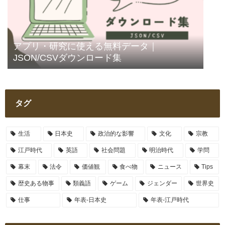
アプリ・研究に使える無料データ｜
JSON/CSVダウンロード集
タグ
生活
日本史
政治的な影響
文化
宗教
江戸時代
英語
社会問題
明治時代
学問
幕末
法令
価値観
食べ物
ニュース
Tips
歴史ある物事
類義語
ゲーム
ジェンダー
世界史
仕事
年表-日本史
年表-江戸時代