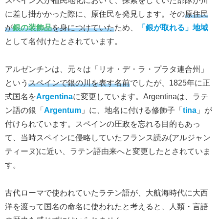
スペイン人が植民地化において、探索をしていた部隊が川
に差し掛かかった際に、原住民を発見します。その
原住民
が
銀の装飾品
を身につけていた
ため、
「銀が取れる」地域
として名付けたとされています。
アルゼンチンは、元々は「リオ・デ・ラ・プラタ連合州」
という
スペインで銀の川を表す名前
でしたが、1825年に正
式国名を
Argentina
に変更しています。Argentinaは、ラテ
ン語の銀「
Argentum
」に、地名に付ける修飾子「
tina
」が
付けられています。スペインの圧政を忘れる目的もあっ
て、当時スペインに侵略していたフランス読み(アルジャン
ティーヌ)に近い、ラテン語由来へと変更したとされていま
す。
古代ローマで使われていたラテン語が、大航海時代に大西
洋を渡って国名の命名に使われたと考えると、人類・言語