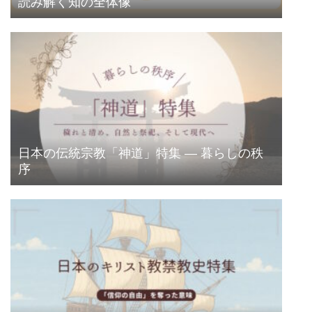
読み解く知の全体像
日本の伝統宗教「神道」特集 ― 暮らしの秩
序