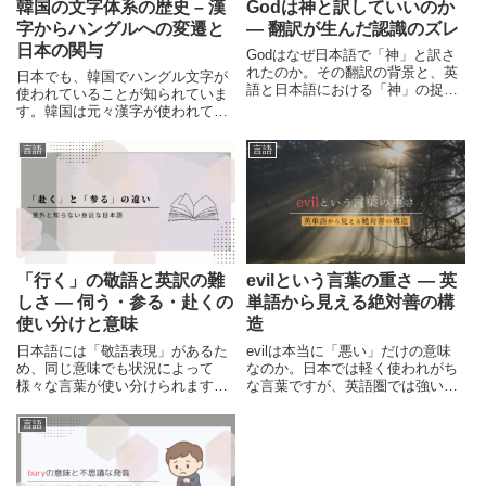
韓国の文字体系の歴史 – 漢
Godは神と訳していいのか
字からハングルへの変遷と
― 翻訳が生んだ認識のズレ
日本の関与
Godはなぜ日本語で「神」と訳さ
れたのか。その翻訳の背景と、英
日本でも、韓国でハングル文字が
語と日本語における「神」の捉え
使われていることが知られていま
方の違いから、言葉が生んだ認識
す。韓国は元々漢字が使われてい
のズレを整理します。
た国ですが、近代に入ってからハ
ングル文字へと移行しており、そ
言語
言語
の変遷には「日本」も大きく関わ
っています。今回は、韓国の文字
の歴史と共に日本との関係もまと
めて紹介します。
「行く」の敬語と英訳の難
evilという言葉の重さ ― 英
しさ — 伺う・参る・赴くの
単語から見える絶対善の構
使い分けと意味
造
日本語には「敬語表現」があるた
evilは本当に「悪い」だけの意味
め、同じ意味でも状況によって
なのか。日本では軽く使われがち
様々な言葉が使い分けられます。
な言葉ですが、英語圏では強い断
今回は「行く」の敬語表現と共に
定の響きを持ちます。Godを絶対
「赴く」という言葉について確認
善とする宗教観から、その重さの
言語
した上で、英語に訳すことが難し
理由を読み解きます。
い「伺う」と「参る」という日本
語についてまとめています。