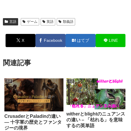
言語
ゲーム
英語
類義語
X
Facebook
はてブ
LINE
関連記事
言語
言語
witherとblightのニュアンス
CrusaderとPaladinの違い
の違い – 「枯れる」を意味
― 十字軍の歴史とファンタ
するの英単語
ジーの境界