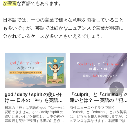
が豊富
な言語でもあります。
日本語では、一つの言葉で様々な意味を包括していること
も多いですが、英語では細かなニュアンスで言葉が明確に
分かれているケースが多いともいえるでしょう。
god / deity / spirit の使い分
「culprit」と「criminal」の
け ― 日本の「神」を英語で
違いとは？ ― 英語の「犯
説明するには
人」使い分けガイド
日本の「神」は英語の god では十分に
海外ニュースやドラマで聞く
説明できません。god / deity / spirit の
「culprit」と「criminal」という英単語
違いと使い分けを整理し、日本の神や
は、どちらも犯人を意味しますが、ニ
宗教観を英語で説明する際の注意点と
ュアンスは異なります。本記事では、
例文を紹介します。
それぞれの単語の、法律的・日常的な
使い分けをわかりやすく紹介します。