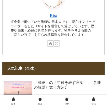
Kira
IT企業で働いていた元SEの日本人です。現在はフリーで
ライターをしたりサイトを運営して過ごしています。歴
史や由来・経緯に興味を持ちます。物事を考える際の
「新しい視点」を得られる情報を紹介しています。
人気記事（全体）
「論語」の「年齢を表す言葉」 ― 意味
の解説と覚え方紹介
ThickとThinの覚え方 - 間違いやすい
歴史
社会
思想
言語