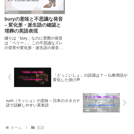
buryの意味と不思議な発音
– 変化形・派生語の確認と
埋葬の英語表現
綴りは「bury」なのに実際の発音
は「ベリー」。この不思議なズレ
の背景や変化形・派生語の発音、
さらに土葬・火葬など「埋葬」を
めぐる英語表現も紹介します。
「どっこいしょ」の語源は？ – 仏教用語が
変化した掛け声
rush（ラッシュ）の意味 – 日本のカタカナ
語で誤解しやすい英単語
ホーム
言語