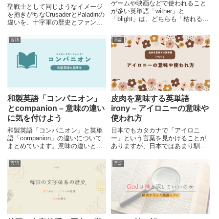
ゲームや映画などで使われること
聖戦士として同じようなイメージ
が多い英単語「wither」と
を抱きがちなCrusaderとPaladinの
「blight」は、どちらも「枯れる」
違いを、十字軍の歴史とファンタ
という意味がありますが、二つの
ジー表現の視点から整理します。
単語のニュアンスは異なっていま
英語圏における文化的背景や捉え
言語
言語
す。それぞれの単語について、意
方への理解を深めます。
味や使われ方などを紹介します。
和製英語「コンパニオン」
皮肉を意味する英単語
とcompanion – 意味の違い
irony – アイロニーの意味や
に気を付けよう
使われ方
和製英語「コンパニオン」と英単
日本でもカタカナで「アイロニ
語「companion」の違いについて
ー」という言葉を見かけることが
まとめています。意味の違いと共
ありますが、日本ではあまり馴染
に、違いを確認できる例文も紹介
みのない言葉で、よく意味が分か
しています。
らないという人も多いのではない
言語
言語
でしょうか。今回は、英単語irony
: アイロニーの意味や発音と共
に、実際の使われ方などについて
紹介しています。