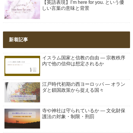
【英語表現】I’m here for you. という優
しい言葉の意味と背景
新着記事
イスラム国家と信教の自由 ― 宗教秩序
内で他の信仰は想定されるか
江戸時代初期の西ヨーロッパ ― オラン
ダと鎖国政策から捉える国々
寺や神社は守られているか ― 文化財保
護法の対象・制限・刑罰