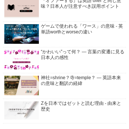
『オファーする』は英語 offer と同じ意
味？日本人が注意すべき誤用ポイント
ゲームで使われる「ワース」の意味 - 英
単語worthとworseの違い
“かわいい”って何？ ― 言葉の変遷に見る
日本人の感性
神社=shrine？寺=temple？ ― 英語本来
の意味と翻訳の経緯
Zを日本ではゼットと読む理由 - 由来と
歴史