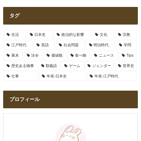
タグ
生活
日本史
政治的な影響
文化
宗教
江戸時代
英語
社会問題
明治時代
学問
幕末
法令
価値観
食べ物
ニュース
Tips
歴史ある物事
類義語
ゲーム
ジェンダー
世界史
仕事
年表-日本史
年表-江戸時代
プロフィール