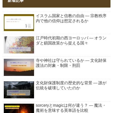
新着記事
イスラム国家と信教の自由 ― 宗教秩序
内で他の信仰は想定されるか
江戸時代初期の西ヨーロッパ ― オラン
ダと鎖国政策から捉える国々
寺や神社は守られているか ― 文化財保
護法の対象・制限・刑罰
文化財保護制度の歴史的な背景 ― 誰が
伝統を破壊していたのか
sorceryとmagicは何が違う？ ― 魔法・
魔術を意味する英単語を比較