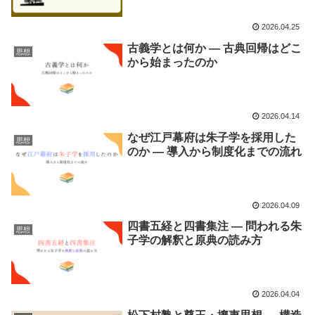
2026.04.25
古義学とは何か ― 古典回帰はどこ
思想
から始まったのか
2026.04.14
なぜ江戸幕府は朱子学を採用した
思想
のか ― 導入から制度化までの流れ
2026.04.09
四書五経と四書集注 ― 問われる朱
思想
子学の解釈と原典の読み方
2026.04.04