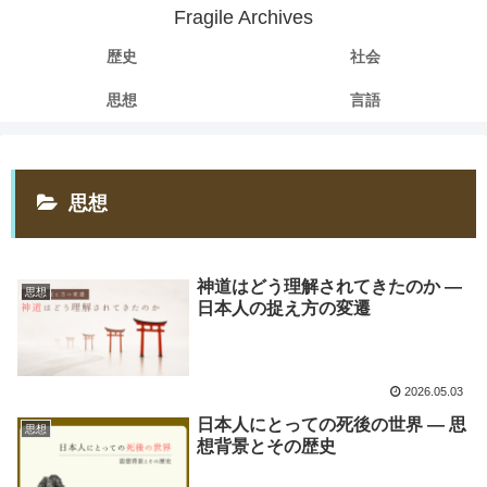
Fragile Archives
歴史
社会
思想
言語
思想
神道はどう理解されてきたのか ―
思想
日本人の捉え方の変遷
2026.05.03
日本人にとっての死後の世界 ― 思
思想
想背景とその歴史