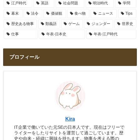
江戸時代
英語
社会問題
明治時代
学問
幕末
法令
価値観
食べ物
ニュース
Tips
歴史ある物事
類義語
ゲーム
ジェンダー
世界史
仕事
年表-日本史
年表-江戸時代
プロフィール
Kira
IT企業で働いていた元SEの日本人です。現在はフリーで
ライターをしたりサイトを運営して過ごしています。歴
史や由来・経緯に興味を持ちます。物事を考える際の