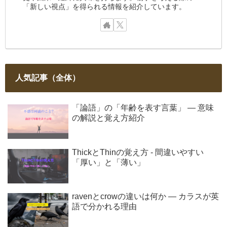
「新しい視点」を得られる情報を紹介しています。
人気記事（全体）
「論語」の「年齢を表す言葉」 ― 意味
の解説と覚え方紹介
ThickとThinの覚え方 - 間違いやすい
「厚い」と「薄い」
ravenとcrowの違いは何か ― カラスが英
語で分かれる理由