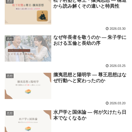
松下村塾と尊王・攘夷思想 ― 構造
思想
から読み解くその違いと特異性
2026.03.30
なぜ年長者を敬うのか ― 朱子学に
思想
おける五倫と長幼の序
2026.03.25
攘夷思想と陽明学 ― 尊王思想はな
思想
ぜ行動へと変わったのか
2026.03.20
水戸学と国体論 ― 何が欠けたら日
思想
本でなくなるか