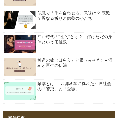
仏教で「手を合わせる」意味は？ 宗派
で異なる祈りと供養のかたち
江戸時代の"性的"とは？－裸はただの身
体という価値観
神道の祓（はらえ）と禊（みそぎ）– 清
めと再生の伝統
蘭学とは ― 西洋科学に揺れた江戸社会
の「警戒」と「受容」