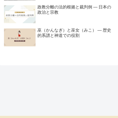
政教分離の法的根拠と裁判例 ― 日本の
政治と宗教
巫（かんなぎ）と巫女（みこ） ― 歴史
的系譜と神道での役割