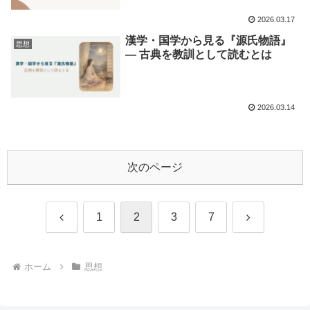
2026.03.17
漢学・国学から見る『源氏物語』
思想
― 古典を教訓として読むとは
2026.03.14
次のページ
前
次
1
2
3
7
へ
へ
ホーム
思想