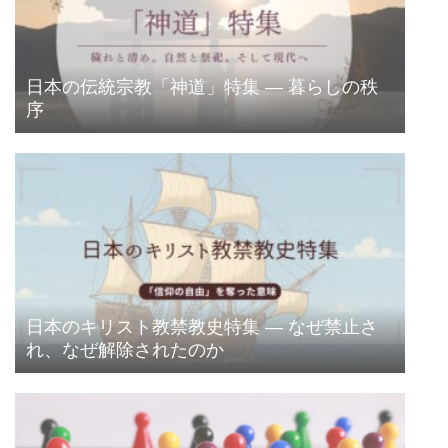
日本の伝統宗教「神道」特集 ― 暮らしの秩
序
日本のキリスト教禁教史特集 ― なぜ禁止さ
れ、なぜ解除されたのか